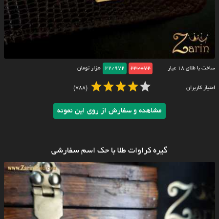
ساخت با طلای ۱۸ عیار
23/072
22/972
هزار تومان
امتیاز کاربران
(788)
مشاهده و سفارش از روی این نمونه
گیره کراوات طلا با حک اسم سفارشی