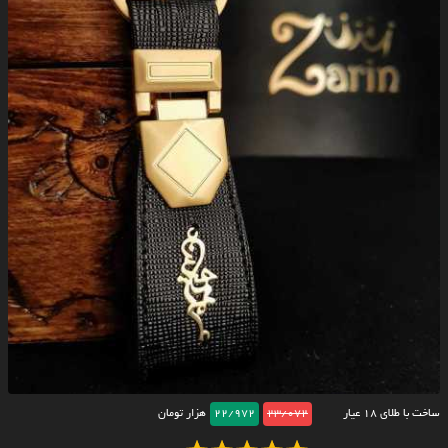
ساخت با طلای ۱۸ عیار
23/072
22/972
هزار تومان