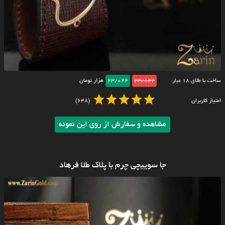
ساخت با طلای ۱۸ عیار
23/122
23/022
هزار تومان
امتیاز کاربران
(648)
مشاهده و سفارش از روی این نمونه
جا سوییچی چرم با پلاک طلا فرهاد