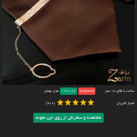
ساخت با طلای ۱۸ عیار
117/112
117/012
هزار تومان
امتیاز کاربران
(910)
مشاهده و سفارش از روی این نمونه