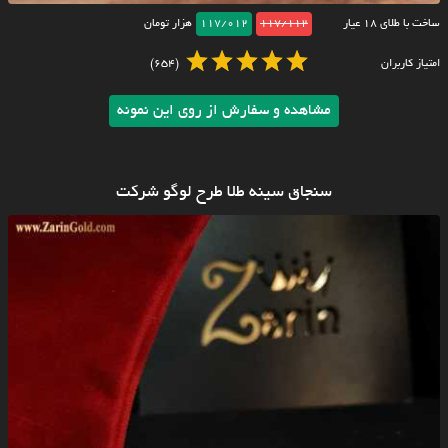
ساخت با طلای ۱۸ عیار
117/112
117/012
هزار تومان
امتیاز کاربران
(654)
مشاهده و سفارش از روی این نمونه
سنجاق سینه طلا طرح لوگو شرکت