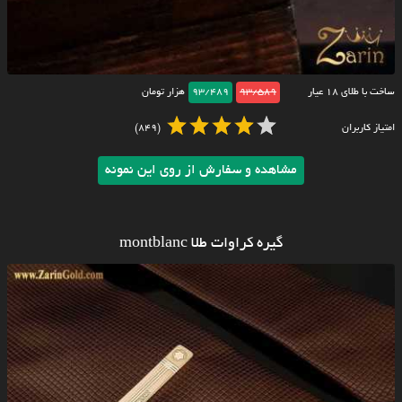
ساخت با طلای ۱۸ عیار
93/589
93/489
هزار تومان
امتیاز کاربران
(849)
مشاهده و سفارش از روی این نمونه
گیره کراوات طلا montblanc