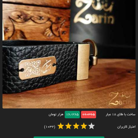
ساخت با طلای ۱۸ عیار
16/365
16/265
هزار تومان
امتیاز کاربران
(1032)