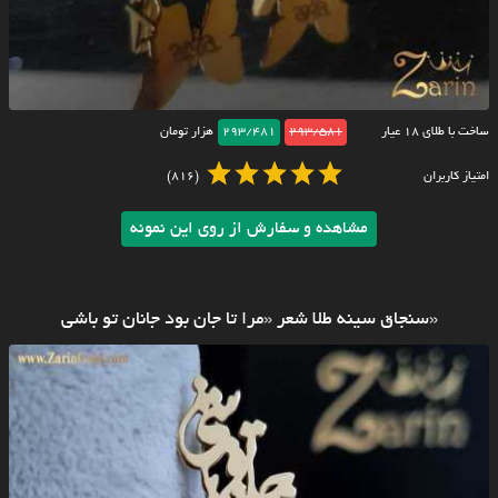
ساخت با طلای ۱۸ عیار
293/581
293/481
هزار تومان
امتیاز کاربران
(816)
مشاهده و سفارش از روی این نمونه
«سنجاق سینه طلا شعر «مرا تا جان بود جانان تو باشی