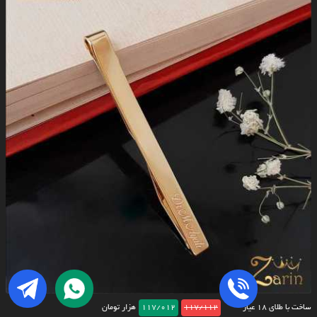
ساخت با طلای ۱۸ عیار
117/112
117/012
هزار تومان