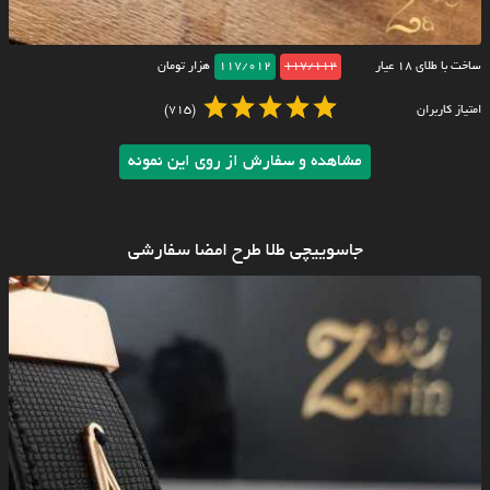
ساخت با طلای ۱۸ عیار
117/112
117/012
هزار تومان
امتیاز کاربران
(715)
مشاهده و سفارش از روی این نمونه
جاسوییچی طلا طرح امضا سفارشی