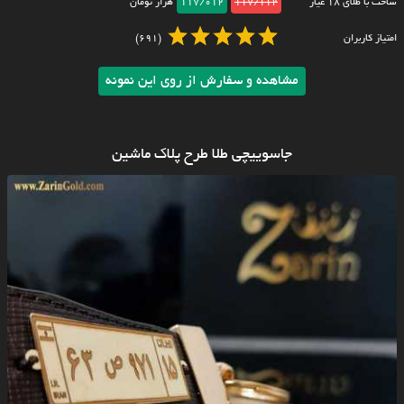
ساخت با طلای ۱۸ عیار
117/112
117/012
هزار تومان
امتیاز کاربران
(691)
مشاهده و سفارش از روی این نمونه
جاسوییچی طلا طرح پلاک ماشین