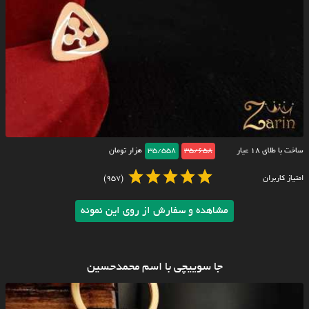
ساخت با طلای ۱۸ عیار
35/658
35/558
هزار تومان
امتیاز کاربران
(957)
مشاهده و سفارش از روی این نمونه
جا سوییچی با اسم محمدحسین