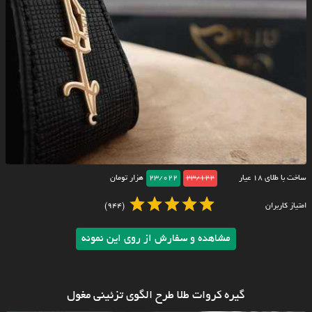
ساخت با طلای ۱۸ عیار
23/122
23/022
هزار تومان
امتیاز کاربران
(944)
مشاهده و سفارش از روی این نمونه
گیره کروات طلا طرح الگوی تزئینی مغول