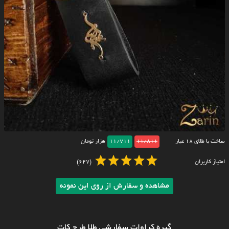
ساخت با طلای ۱۸ عیار
11/811
11/711
هزار تومان
امتیاز کاربران
(627)
مشاهده و سفارش از روی این نمونه
گیره کراوات سفارشی طلا طرح کات