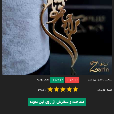
ساخت با طلای ۱۸ عیار
117/112
117/012
هزار تومان
امتیاز کاربران
(786)
مشاهده و سفارش از روی این نمونه