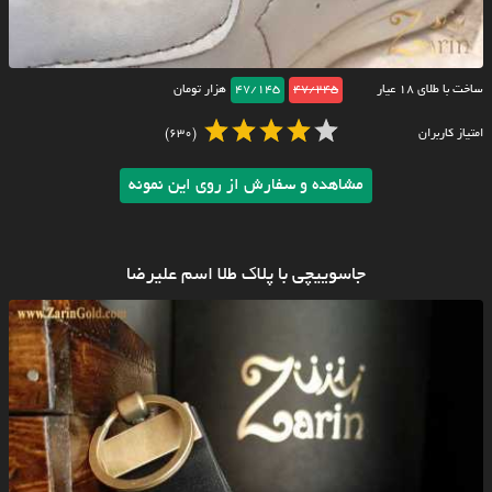
ساخت با طلای ۱۸ عیار
47/245
47/145
هزار تومان
امتیاز کاربران
(630)
مشاهده و سفارش از روی این نمونه
جاسوییچی با پلاک طلا اسم علیرضا