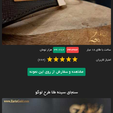
ساخت با طلای ۱۸ عیار
34/382
34/282
هزار تومان
امتیاز کاربران
(662)
مشاهده و سفارش از روی این نمونه
سنجاق سینه طلا طرح لوگو