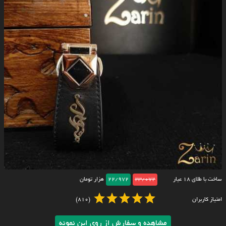
ساخت با طلای ۱۸ عیار
23/072
22/972
هزار تومان
امتیاز کاربران
(810)
مشاهده و سفارش از روی این نمونه