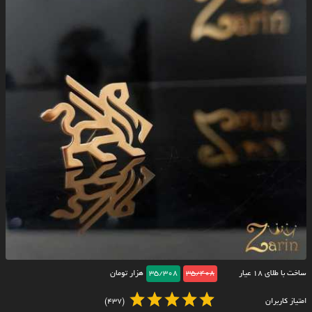
ساخت با طلای ۱۸ عیار
35/408
35/308
هزار تومان
امتیاز کاربران
(437)