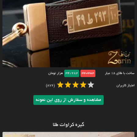
ساخت با طلای ۱۸ عیار
34/382
34/282
هزار تومان
امتیاز کاربران
(876)
مشاهده و سفارش از روی این نمونه
گیره کراوات طلا