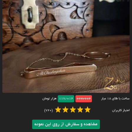
ساخت با طلای ۱۸ عیار
117/112
117/012
هزار تومان
امتیاز کاربران
(720)
مشاهده و سفارش از روی این نمونه