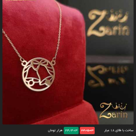
ساخت با طلای ۱۸ عیار
24/503
24/403
هزار تومان