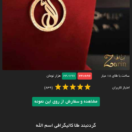
ساخت با طلای ۱۸ عیار
24/896
24/796
هزار تومان
امتیاز کاربران
(839)
مشاهده و سفارش از روی این نمونه
گردنبند طلا کالیگرافی اسم الله