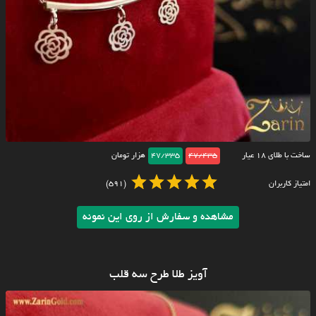
ساخت با طلای ۱۸ عیار
47/435
47/335
هزار تومان
امتیاز کاربران
(591)
مشاهده و سفارش از روی این نمونه
آویز طلا طرح سه قلب