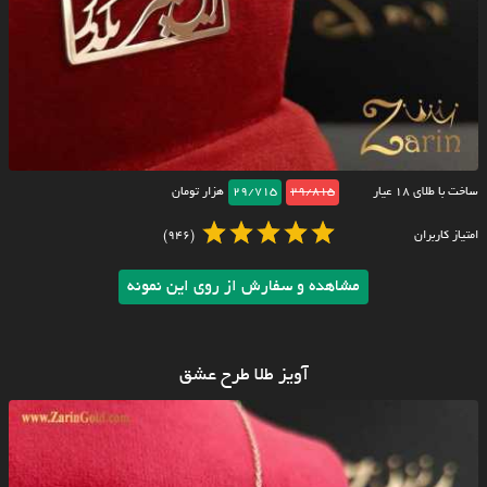
ساخت با طلای ۱۸ عیار
29/815
29/715
هزار تومان
امتیاز کاربران
(946)
مشاهده و سفارش از روی این نمونه
آویز طلا طرح عشق