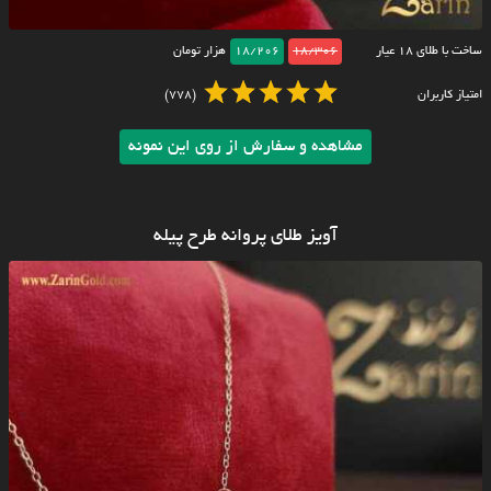
ساخت با طلای ۱۸ عیار
18/306
18/206
هزار تومان
امتیاز کاربران
(778)
مشاهده و سفارش از روی این نمونه
آویز طلای پروانه طرح پیله