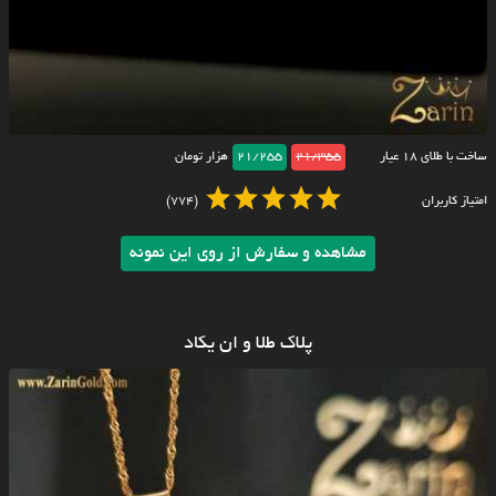
ساخت با طلای ۱۸ عیار
21/355
21/255
هزار تومان
امتیاز کاربران
(774)
مشاهده و سفارش از روی این نمونه
پلاک طلا و ان یکاد