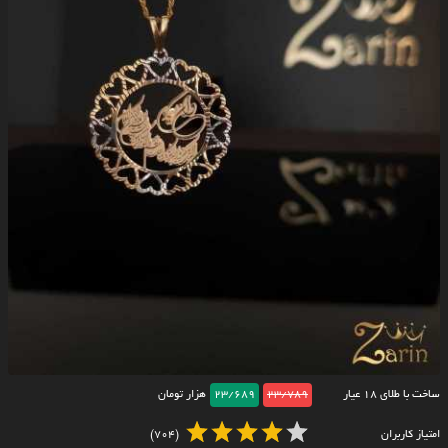
ساخت با طلای ۱۸ عیار
23/789
23/689
هزار تومان
امتیاز کاربران
(704)