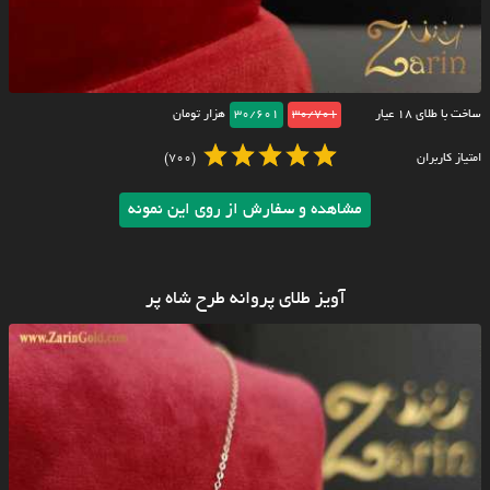
ساخت با طلای ۱۸ عیار
30/701
30/601
هزار تومان
امتیاز کاربران
(700)
مشاهده و سفارش از روی این نمونه
آویز طلای پروانه طرح شاه پر