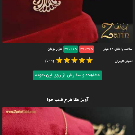
ساخت با طلای ۱۸ عیار
31/365
31/265
هزار تومان
امتیاز کاربران
(799)
مشاهده و سفارش از روی این نمونه
آویز طلا طرح قلب حوا