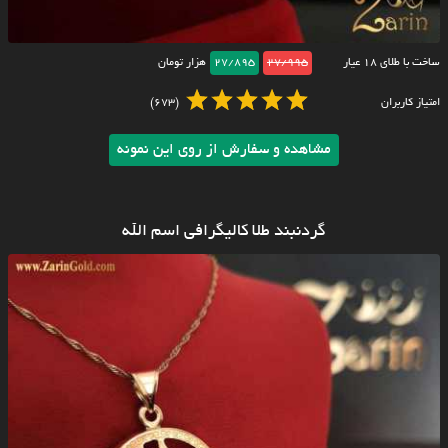
ساخت با طلای ۱۸ عیار
27/995
27/895
هزار تومان
امتیاز کاربران
(673)
مشاهده و سفارش از روی این نمونه
گردنبند طلا کالیگرافی اسم الله