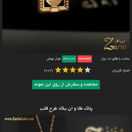
ساخت با طلای ۱۸ عیار
23/789
23/689
هزار تومان
امتیاز کاربران
(707)
مشاهده و سفارش از روی این نمونه
پلاک طلا و ان یکاد طرح قلب