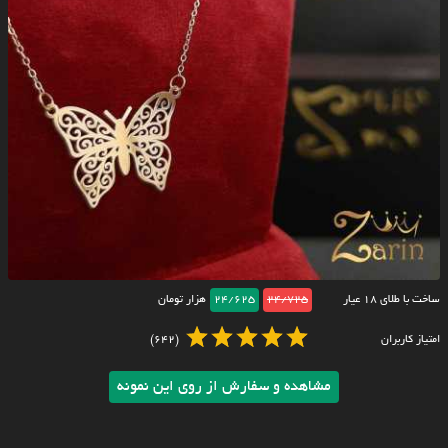
ساخت با طلای ۱۸ عیار
24/725
24/625
هزار تومان
امتیاز کاربران
(642)
مشاهده و سفارش از روی این نمونه