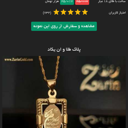
ساخت با طلای ۱۸ عیار
25/117
25/017
هزار تومان
امتیاز کاربران
(732)
مشاهده و سفارش از روی این نمونه
پلاک طلا و ان یکاد