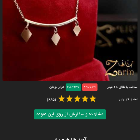
ساخت با طلای ۱۸ عیار
49/036
48/936
هزار تومان
امتیاز کاربران
(685)
مشاهده و سفارش از روی این نمونه