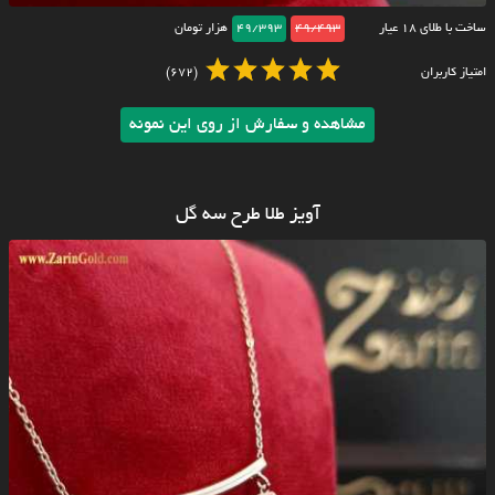
ساخت با طلای ۱۸ عیار
49/493
49/393
هزار تومان
امتیاز کاربران
(672)
مشاهده و سفارش از روی این نمونه
آویز طلا طرح سه گل