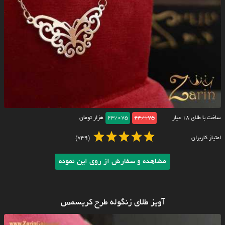
ساخت با طلای ۱۸ عیار
23/175
23/075
هزار تومان
امتیاز کاربران
(739)
مشاهده و سفارش از روی این نمونه
آویز طلای زنگوله طرح کریسمس