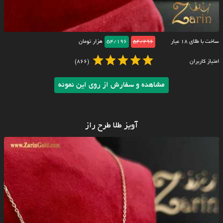
ساخت با طلای ۱۸ عیار
54/296
54/196
هزار تومان
امتیاز کاربران
(866)
مشاهده و سفارش از روی این نمونه
آویز طلا طرح راز