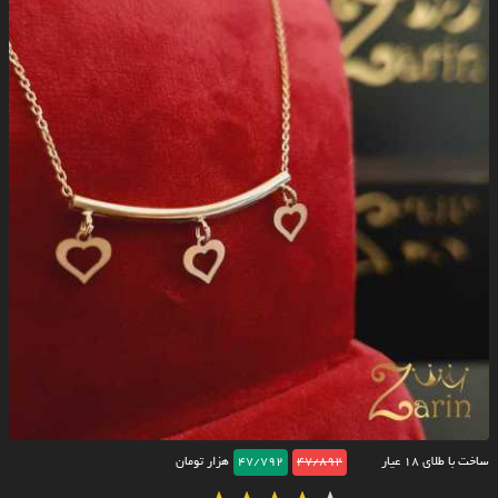
ساخت با طلای ۱۸ عیار
47/892
47/792
هزار تومان