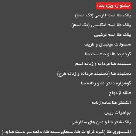
جشنواره ویژه یلدا
پلاک طلا اسم فارسی (تک اسم)
پلاک طلا اسم انگلیسی (تک اسم)
پلاک طلا اسم ترکیبی
محصولات مینیمال و ظریف
گردنبند طلا و نیم ست طلا
دستبند طلا مردانه و زنانه اسم
دستبند طلا (دستبند مردانه و زنانه طرح)
گوشواره دخترانه و زنانه طلا
حلقه ازدواج
انگشتر طلا ساده زنانه
جواهرات زرین
پلاک شعر طلا و متن های سفارشی
اکسسوری طلا (گیره کراوات طلا، سنجاق سینه طلا، دکمه سر دست طلا و..)