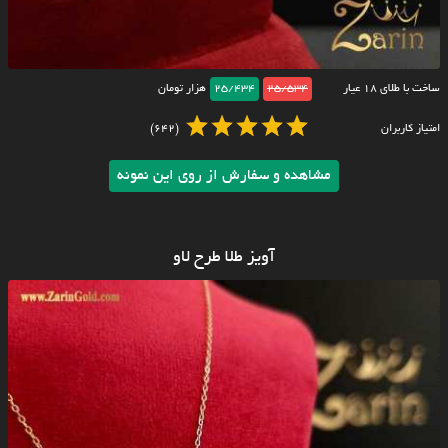
ساخت با طلای ۱۸ عیار
25/534
25/434
هزار تومان
امتیاز کاربران
(642)
مشاهده و سفارش از روی این نمونه
آویز طلا طرح لاو