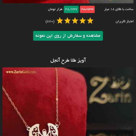
ساخت با طلای ۱۸ عیار
28/737
28/637
هزار تومان
امتیاز کاربران
(870)
مشاهده و سفارش از روی این نمونه
آویز طلا طرح آنجل