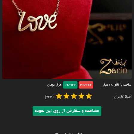
ساخت با طلای ۱۸ عیار
20/044
19/944
هزار تومان
امتیاز کاربران
(743)
مشاهده و سفارش از روی این نمونه