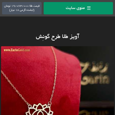
قیمت طلا 19/063/000 تومان
منوی سایت
☰
(ابشده گرمی 18 عیار)
آویز طلا طرح گونِش