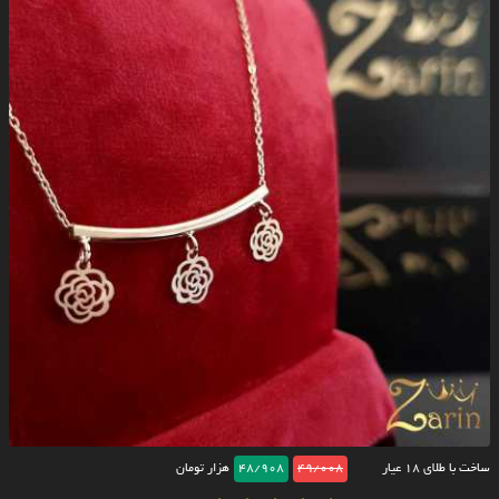
ساخت با طلای ۱۸ عیار
49/008
48/908
هزار تومان