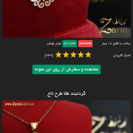
ساخت با طلای ۱۸ عیار
23/933
23/833
هزار تومان
امتیاز کاربران
(739)
مشاهده و سفارش از روی این نمونه
گردنبند طلا طرح تاج