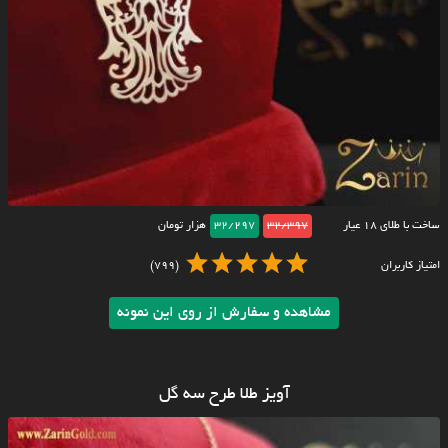
ساخت با طلای ۱۸ عیار
32/397
32/297
هزار تومان
امتیاز کاربران
(799)
مشاهده و سفارش از روی این نمونه
آویز طلا طرح سه گل