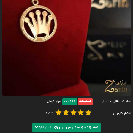
ساخت با طلای ۱۸ عیار
28/916
28/816
هزار تومان
امتیاز کاربران
(673)
مشاهده و سفارش از روی این نمونه