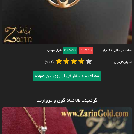
ساخت با طلای ۱۸ عیار
31/661
31/561
هزار تومان
امتیاز کاربران
(619)
مشاهده و سفارش از روی این نمونه
گردنبند طلا نماد گوی و مروارید