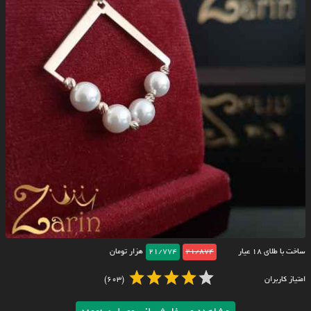
ساخت با طلای ۱۸ عیار
21/874
21/774
هزار تومان
امتیاز کاربران
(603)