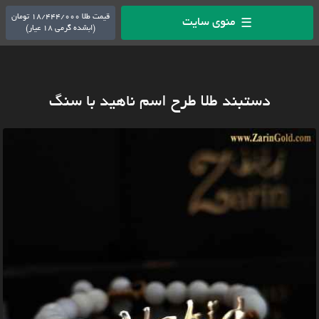
قیمت طلا 18/444/000 تومان
منوی سایت
☰
(ابشده گرمی 18 عیار)
دستبند طلا طرح اسم ناهید با سنگ