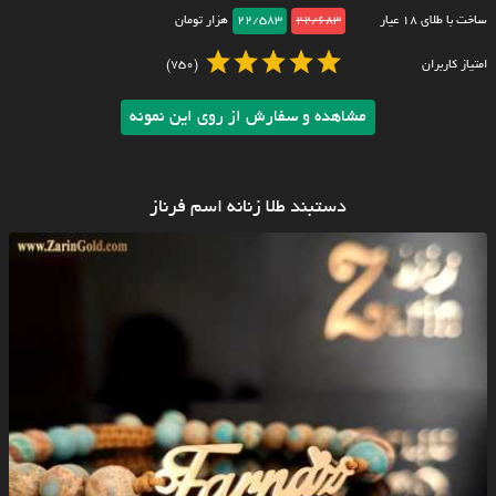
ساخت با طلای ۱۸ عیار
22/683
22/583
هزار تومان
امتیاز کاربران
(750)
مشاهده و سفارش از روی این نمونه
دستبند طلا زنانه اسم فرناز