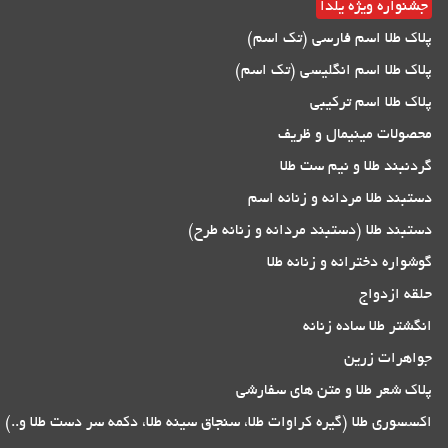
جشنواره ویژه یلدا
پلاک طلا اسم فارسی (تک اسم)
پلاک طلا اسم انگلیسی (تک اسم)
پلاک طلا اسم ترکیبی
محصولات مینیمال و ظریف
گردنبند طلا و نیم ست طلا
دستبند طلا مردانه و زنانه اسم
دستبند طلا (دستبند مردانه و زنانه طرح)
گوشواره دخترانه و زنانه طلا
حلقه ازدواج
انگشتر طلا ساده زنانه
جواهرات زرین
پلاک شعر طلا و متن های سفارشی
اکسسوری طلا (گیره کراوات طلا، سنجاق سینه طلا، دکمه سر دست طلا و..)