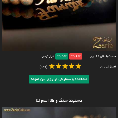
ساخت با طلای ۱۸ عیار
22/683
22/583
هزار تومان
امتیاز کاربران
(989)
مشاهده و سفارش از روی این نمونه
دستبند سنگ و طلا اسم ثنا