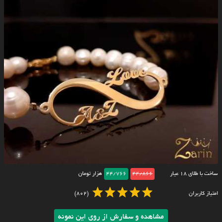
ساخت با طلای ۱۸ عیار
44/866
44/766
هزار تومان
امتیاز کاربران
(802)
مشاهده و سفارش از روی این نمونه