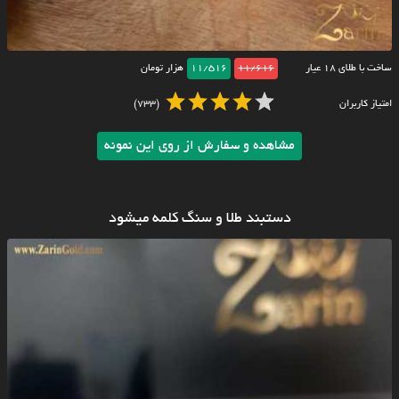
ساخت با طلای ۱۸ عیار
11/616
11/516
هزار تومان
امتیاز کاربران
(733)
مشاهده و سفارش از روی این نمونه
دستبند طلا و سنگ کلمه میشود