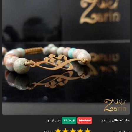
ساخت با طلای ۱۸ عیار
22/683
22/583
هزار تومان