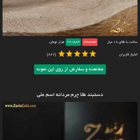
ساخت با طلای ۱۸ عیار
22/683
22/583
هزار تومان
امتیاز کاربران
(867)
مشاهده و سفارش از روی این نمونه
دستبند طلا چرم مردانه اسم علی