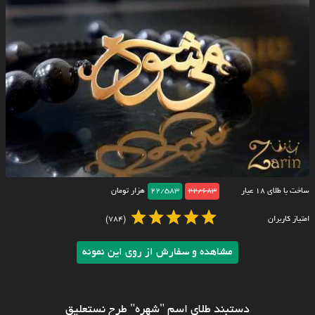
ساخت با طلای ۱۸ عیار
22/683
22/583
هزار تومان
امتیاز کاربران
(784)
مشاهده و سفارش از روی این نمونه
دستبند طلای اسم "شهره" طرح نستعلیق