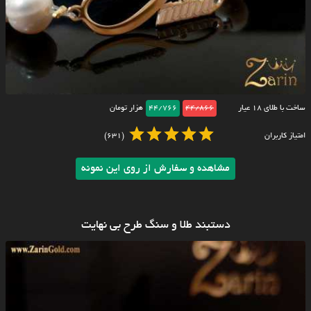
ساخت با طلای ۱۸ عیار
44/866
44/766
هزار تومان
امتیاز کاربران
(631)
مشاهده و سفارش از روی این نمونه
دستبند طلا و سنگ طرح بی نهایت