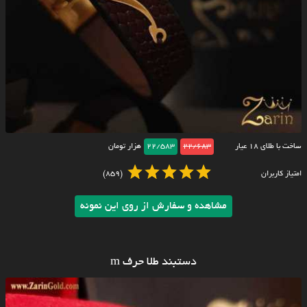
ساخت با طلای ۱۸ عیار
22/683
22/583
هزار تومان
امتیاز کاربران
(859)
مشاهده و سفارش از روی این نمونه
دستبند طلا حرف m