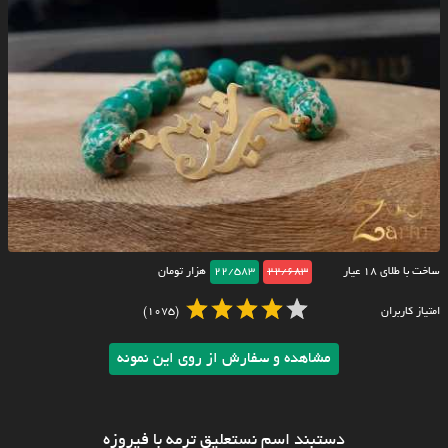
ساخت با طلای ۱۸ عیار
22/683
22/583
هزار تومان
امتیاز کاربران
(1075)
مشاهده و سفارش از روی این نمونه
دستبند اسم نستعلیق ترمه با فیروزه