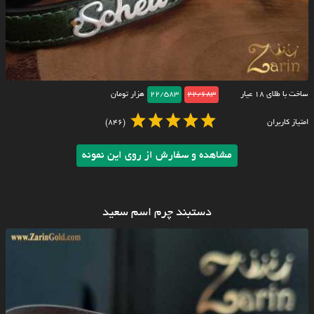
ساخت با طلای ۱۸ عیار
22/683
22/583
هزار تومان
امتیاز کاربران
(846)
مشاهده و سفارش از روی این نمونه
دستبند چرم اسم سعید