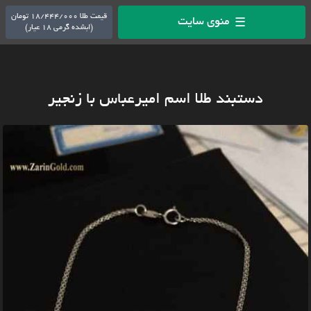
قیمت طلا 18/444/000 تومان
منوی سایت
☰
(ابشده گرمی 18 عیار)
دستبند طلا اسم امیرعباس با زنجیر