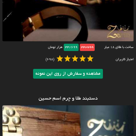
ساخت با طلای ۱۸ عیار
33/799
33/699
هزار تومان
امتیاز کاربران
(698)
مشاهده و سفارش از روی این نمونه
دستبند طلا و چرم اسم حسین