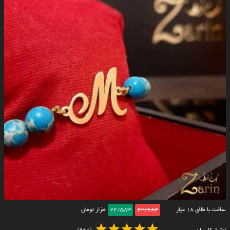
ساخت با طلای ۱۸ عیار
22/683
22/583
هزار تومان