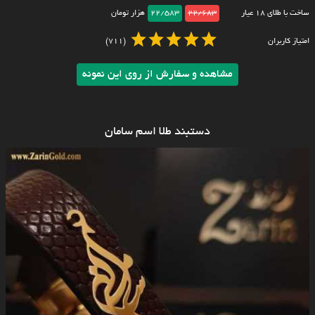
ساخت با طلای ۱۸ عیار
22/683
22/583
هزار تومان
امتیاز کاربران
(711)
مشاهده و سفارش از روی این نمونه
دستبند طلا اسم سامان