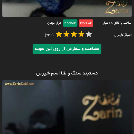
ساخت با طلای ۱۸ عیار
22/683
22/583
هزار تومان
امتیاز کاربران
(736)
مشاهده و سفارش از روی این نمونه
دستبند سنگ و طلا اسم شیرین