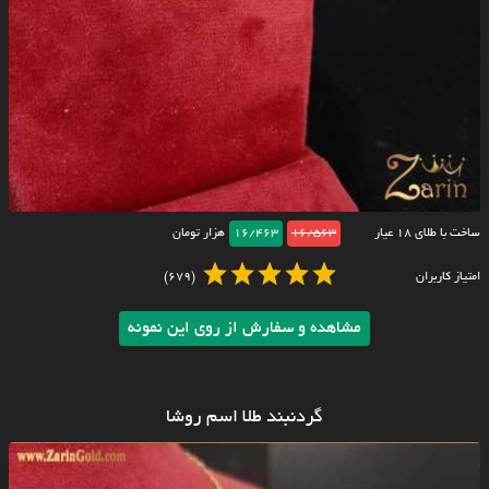
ساخت با طلای ۱۸ عیار
16/563
16/463
هزار تومان
امتیاز کاربران
(679)
مشاهده و سفارش از روی این نمونه
گردنبند طلا اسم روشا