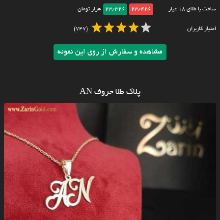
ساخت با طلای ۱۸ عیار
23/426
23/326
هزار تومان
امتیاز کاربران
(747)
مشاهده و سفارش از روی این نمونه
پلاک طلا حروف AN