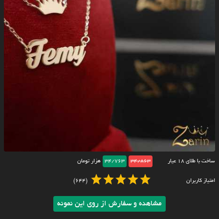
ساخت با طلای ۱۸ عیار
34/863
34/763
هزار تومان
امتیاز کاربران
(644)
مشاهده و سفارش از روی این نمونه