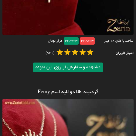
ساخت با طلای ۱۸ عیار
34/863
34/763
هزار تومان
امتیاز کاربران
(541)
مشاهده و سفارش از روی این نمونه
گردنبند طلا دو لایه اسم Femy