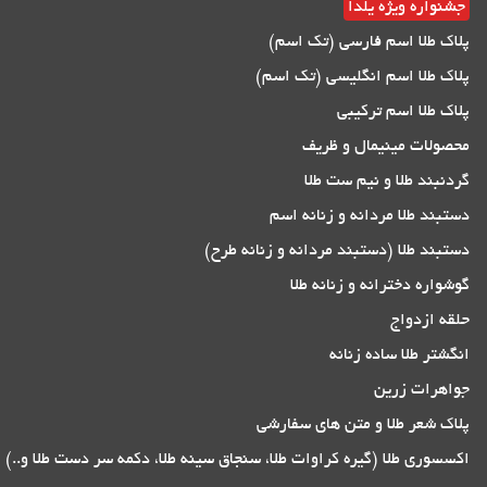
جشنواره ویژه یلدا
پلاک طلا اسم فارسی (تک اسم)
پلاک طلا اسم انگلیسی (تک اسم)
پلاک طلا اسم ترکیبی
محصولات مینیمال و ظریف
گردنبند طلا و نیم ست طلا
دستبند طلا مردانه و زنانه اسم
دستبند طلا (دستبند مردانه و زنانه طرح)
گوشواره دخترانه و زنانه طلا
حلقه ازدواج
انگشتر طلا ساده زنانه
جواهرات زرین
پلاک شعر طلا و متن های سفارشی
اکسسوری طلا (گیره کراوات طلا، سنجاق سینه طلا، دکمه سر دست طلا و..)