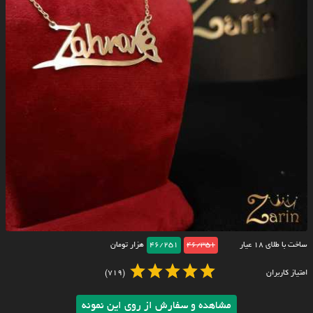
ساخت با طلای ۱۸ عیار
46/351
46/251
هزار تومان
امتیاز کاربران
(719)
مشاهده و سفارش از روی این نمونه