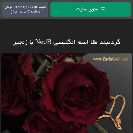
قیمت طلا 19/063/000 تومان
منوی سایت
☰
(ابشده گرمی 18 عیار)
گردنبند طلا اسم انگلیسی NedB با زنجیر