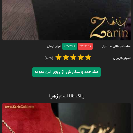
ساخت با طلای ۱۸ عیار
23/426
23/326
هزار تومان
امتیاز کاربران
(835)
مشاهده و سفارش از روی این نمونه
پلاک طلا اسم زهرا