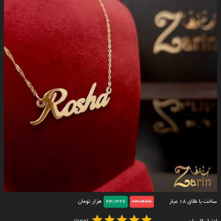
ساخت با طلای ۱۸ عیار
23/426
23/326
هزار تومان