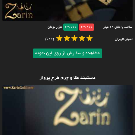
ساخت با طلای ۱۸ عیار
13/860
13/760
هزار تومان
امتیاز کاربران
(644)
مشاهده و سفارش از روی این نمونه
دستبند طلا و چرم طرح پرواز