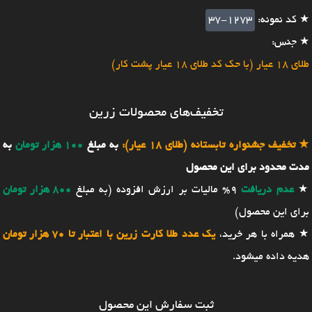
★ کد نمونه:
37-1273
★ جنس:
طلای 18 عیار (با حک کد طلای 18 عیار پشت کار)
تخفیف‌های محصولات زرین
★
تخفیف جشنواره تابستانه (طلای 18 عیار):
به مبلغ
100 هزار تومان
به
مدت محدود برای این محصول
★
عدم دریافت
9% مالیات بر ارزش افزوده (به مبلغ
800 هزار تومان
برای این محصول)
★ همراه با هر خرید،
یک عدد طلا کارت زرین با اعتبار تا 70 هزار تومان
هدیه داده میشود.
ثبت سفارش این محصول