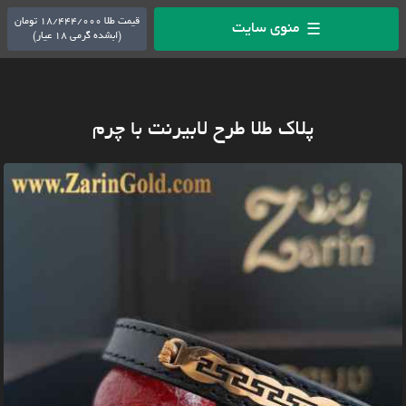
قیمت طلا 18/444/000 تومان
منوی سایت
☰
(ابشده گرمی 18 عیار)
پلاک طلا طرح لابیرنت با چرم