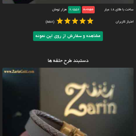
ساخت با طلای ۱۸ عیار
6/656
6/556
هزار تومان
امتیاز کاربران
(558)
مشاهده و سفارش از روی این نمونه
دستبند طرح حلقه ها