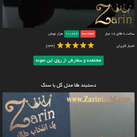
ساخت با طلای ۱۸ عیار
10/982
10/882
هزار تومان
امتیاز کاربران
(834)
مشاهده و سفارش از روی این نمونه
دستبند طلا مدل گل با سنگ