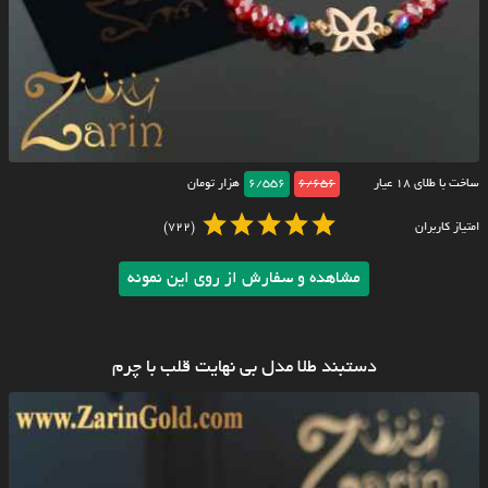
ساخت با طلای ۱۸ عیار
6/656
6/556
هزار تومان
امتیاز کاربران
(722)
مشاهده و سفارش از روی این نمونه
دستبند طلا مدل بی نهایت قلب با چرم