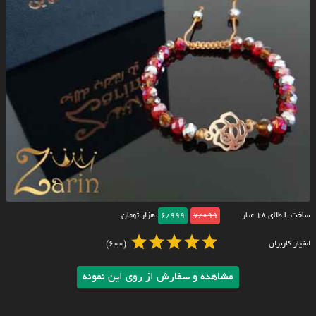
ساخت با طلای ۱۸ عیار
7/099
6/999
هزار تومان
امتیاز کاربران
(600)
مشاهده و سفارش از روی این نمونه