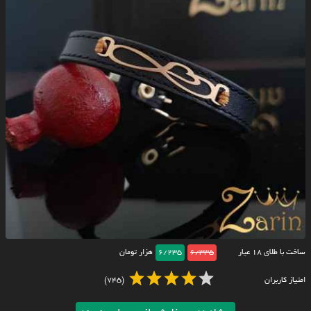
ساخت با طلای ۱۸ عیار
6/335
6/235
هزار تومان
امتیاز کاربران
(745)