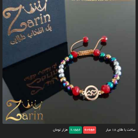
ساخت با طلای ۱۸ عیار
6/656
6/556
هزار تومان