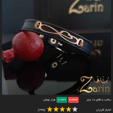
ساخت با طلای ۱۸ عیار
6/436
6/336
هزار تومان
امتیاز کاربران
(745)