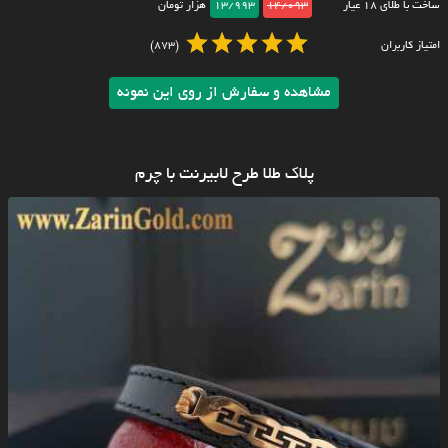
ساخت با طلای ۱۸ عیار
14/093
13/993
هزار تومان
امتیاز کاربران
(873)
مشاهده و سفارش از روی این نمونه
پلاک طلا طرح لابیرنت با چرم