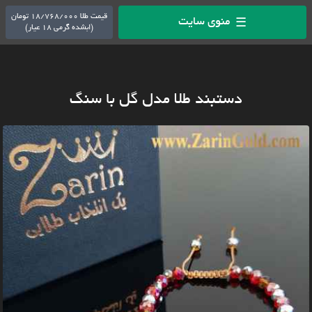
قیمت طلا 18/768/000 تومان
منوی سایت
☰
(ابشده گرمی 18 عیار)
دستبند طلا مدل گل با سنگ