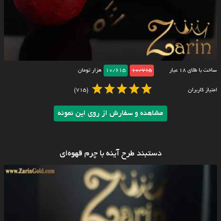
ساخت با طلای ۱۸ عیار
10/715
10/615
هزار تومان
امتیاز کاربران
(715)
مشاهده و سفارش از روی این نمونه
دستبند طرح آینه با چرم قهوه‌ای