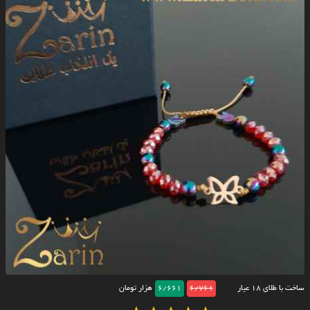
ساخت با طلای ۱۸ عیار
6/761
6/661
هزار تومان