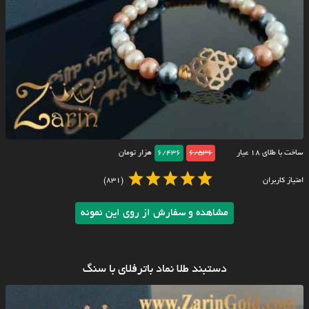
ساخت با طلای ۱۸ عیار
6/536
6/436
هزار تومان
امتیاز کاربران
(831)
مشاهده و سفارش از روی این نمونه
دستبند طلا نماد باترفلای با سنگ