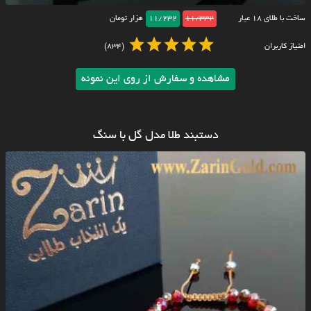
ساخت با طلای ۱۸ عیار
11/332
11/232
هزار تومان
امتیاز کاربران
(834)
مشاهده و سفارش از روی این نمونه
دستبند طلا مدل گل با سنگ