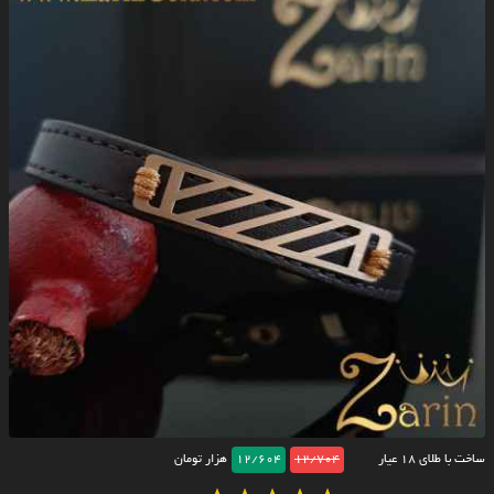
ساخت با طلای ۱۸ عیار
12/704
12/604
هزار تومان