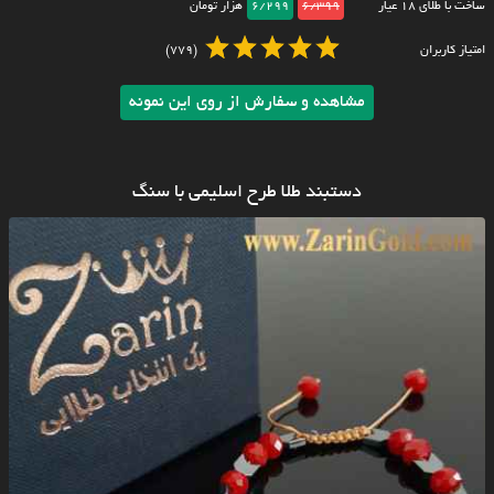
ساخت با طلای ۱۸ عیار
6/399
6/299
هزار تومان
امتیاز کاربران
(779)
مشاهده و سفارش از روی این نمونه
دستبند طلا طرح اسلیمی با سنگ