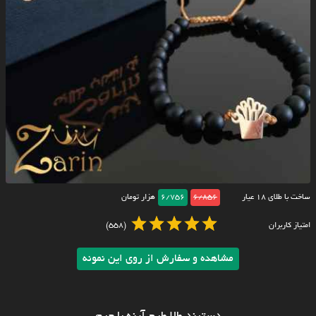
ساخت با طلای ۱۸ عیار
6/856
6/756
هزار تومان
امتیاز کاربران
(558)
مشاهده و سفارش از روی این نمونه