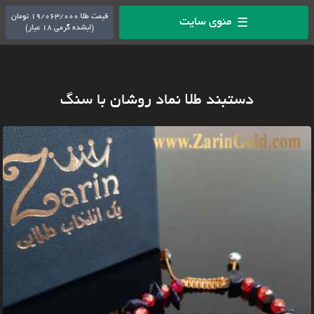
قیمت طلا 19/063/000 تومان
منوی سایت
☰
(ابشده گرمی 18 عیار)
دستبند طلا نماد روشان با سنگ