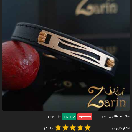
ساخت با طلای ۱۸ عیار
12/018
11/918
هزار تومان
امتیاز کاربران
(921)