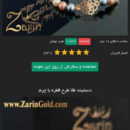
ساخت با طلای ۱۸ عیار
6/628
6/528
هزار تومان
امتیاز کاربران
(831)
مشاهده و سفارش از روی این نمونه
دستبند طلا طرح قطره با چرم