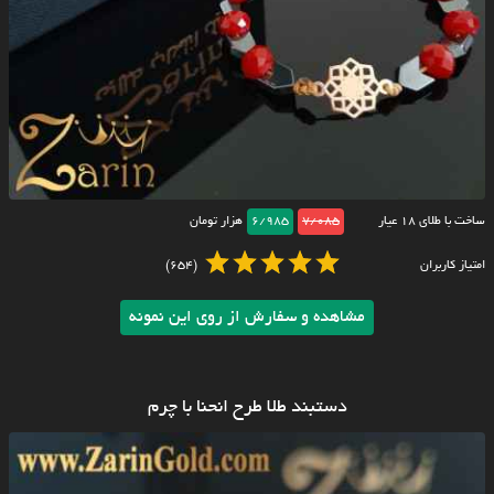
ساخت با طلای ۱۸ عیار
7/085
6/985
هزار تومان
امتیاز کاربران
(654)
مشاهده و سفارش از روی این نمونه
دستبند طلا طرح انحنا با چرم