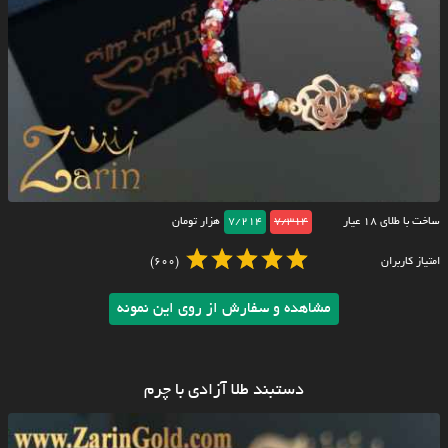
ساخت با طلای ۱۸ عیار
7/314
7/214
هزار تومان
امتیاز کاربران
(600)
مشاهده و سفارش از روی این نمونه
دستبند طلا آزادی با چرم