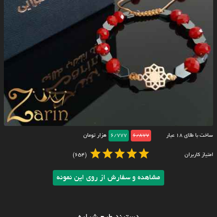
ساخت با طلای ۱۸ عیار
6/877
6/777
هزار تومان
امتیاز کاربران
(654)
مشاهده و سفارش از روی این نمونه