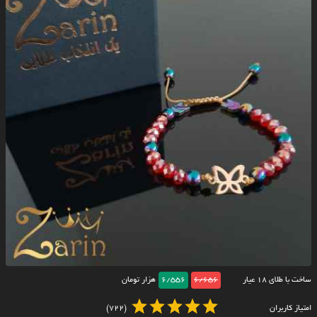
ساخت با طلای ۱۸ عیار
6/656
6/556
هزار تومان
امتیاز کاربران
(722)