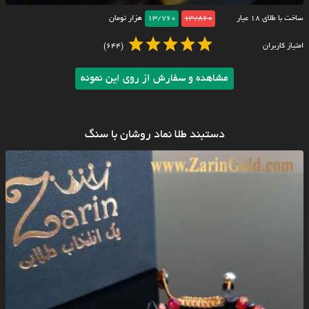
ساخت با طلای ۱۸ عیار
13/860
13/760
هزار تومان
امتیاز کاربران
(644)
مشاهده و سفارش از روی این نمونه
دستبند طلا نماد روشان با سنگ