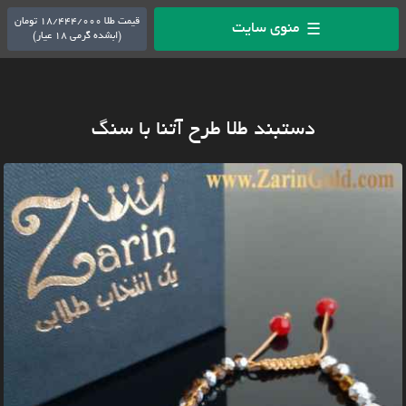
قیمت طلا 18/444/000 تومان
منوی سایت
☰
(ابشده گرمی 18 عیار)
دستبند طلا طرح آتنا با سنگ