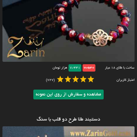
ساخت با طلای ۱۸ عیار
7/541
7/441
هزار تومان
امتیاز کاربران
(727)
مشاهده و سفارش از روی این نمونه
دستبند طلا طرح دو قلب با سنگ