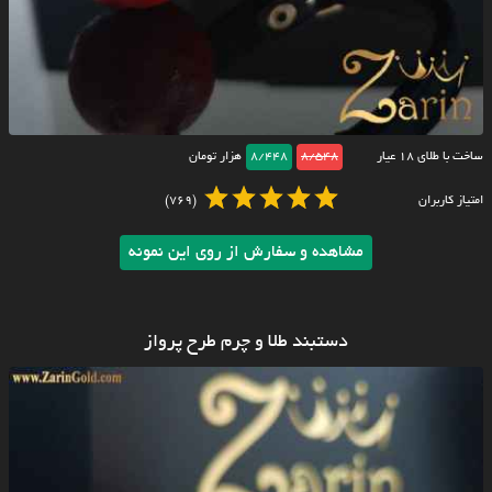
ساخت با طلای ۱۸ عیار
8/548
8/448
هزار تومان
امتیاز کاربران
(769)
مشاهده و سفارش از روی این نمونه
دستبند طلا و چرم طرح پرواز