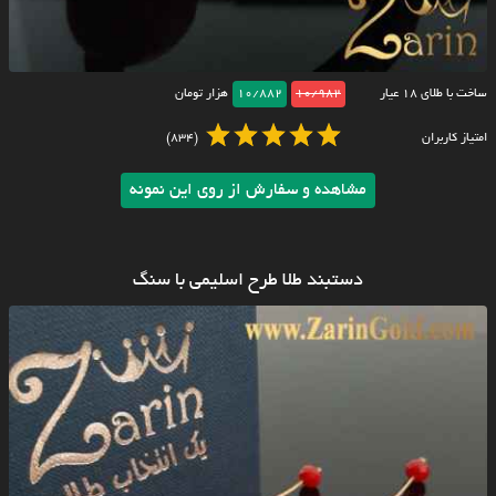
ساخت با طلای ۱۸ عیار
10/982
10/882
هزار تومان
امتیاز کاربران
(834)
مشاهده و سفارش از روی این نمونه
دستبند طلا طرح اسلیمی با سنگ