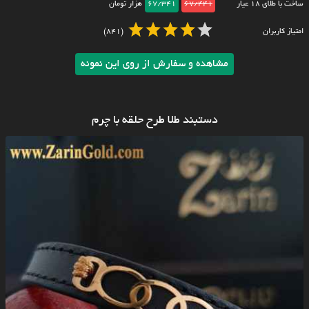
ساخت با طلای ۱۸ عیار
67/441
67/341
هزار تومان
امتیاز کاربران
(841)
مشاهده و سفارش از روی این نمونه
دستبند طلا طرح حلقه با چرم