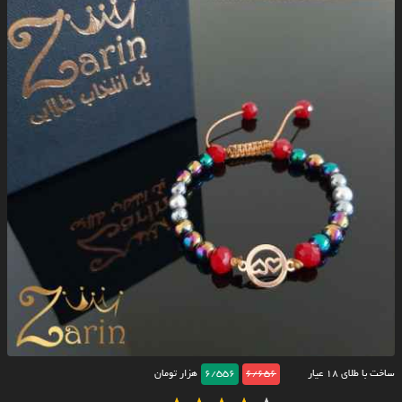
ساخت با طلای ۱۸ عیار
6/656
6/556
هزار تومان