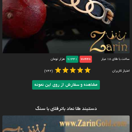
ساخت با طلای ۱۸ عیار
7/441
7/341
هزار تومان
امتیاز کاربران
(742)
مشاهده و سفارش از روی این نمونه
دستبند طلا نماد باترفلای با سنگ