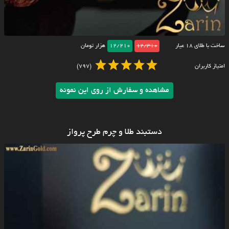
ساخت با طلای ۱۸ عیار
12/310
12/210
هزار تومان
امتیاز کاربران
(797)
مشاهده و سفارش از روی این نمونه
دستبند طلا و چرم طرح پرواز