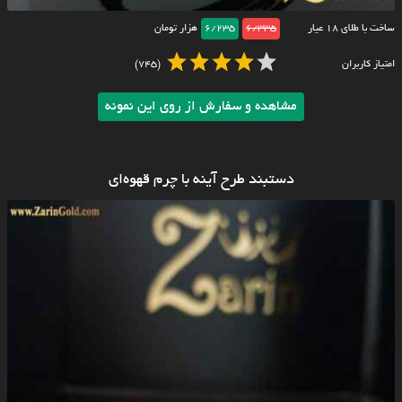
ساخت با طلای ۱۸ عیار
6/335
6/235
هزار تومان
امتیاز کاربران
(745)
مشاهده و سفارش از روی این نمونه
دستبند طرح آینه با چرم قهوه‌ای