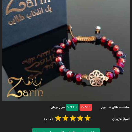
ساخت با طلای ۱۸ عیار
7/541
7/441
هزار تومان
امتیاز کاربران
(727)