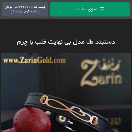
قیمت طلا 18/444/000 تومان
منوی سایت
☰
(ابشده گرمی 18 عیار)
دستبند طلا مدل بی نهایت قلب با چرم