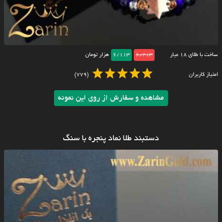
ساخت با طلای ۱۸ عیار
6/213
6/113
هزار تومان
امتیاز کاربران
(779)
مشاهده و سفارش از روی این نمونه
دستبند طلا نماد پنجره با سنگ