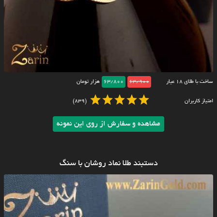
ساخت با طلای ۱۸ عیار
63/900
63/800
هزار تومان
امتیاز کاربران
(839)
مشاهده و سفارش از روی این نمونه
دستبند طلا نماد روشان با سنگ