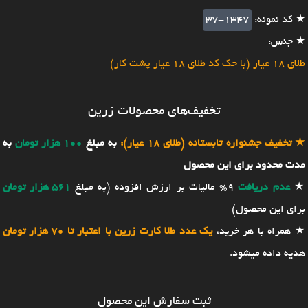
★ کد نمونه:
37-1347
★ جنس:
طلای 18 عیار (با حک کد طلای 18 عیار پشت کار)
تخفیف‌های محصولات زرین
★
تخفیف جشنواره تابستانه (طلای 18 عیار):
به مبلغ
100 هزار تومان
به
مدت محدود برای این محصول
★
عدم دریافت
9% مالیات بر ارزش افزوده (به مبلغ
561 هزار تومان
برای این محصول)
★ همراه با هر خرید،
یک عدد طلا کارت زرین با اعتبار تا 70 هزار تومان
هدیه داده میشود.
ثبت سفارش این محصول