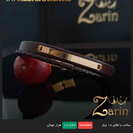
ساخت با طلای ۱۸ عیار
10/982
10/882
هزار تومان