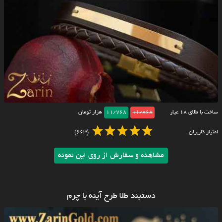
ساخت با طلای ۱۸ عیار
11/868
11/768
هزار تومان
امتیاز کاربران
(663)
مشاهده و سفارش از روی این نمونه
دستبند طلا طرح آینه با چرم