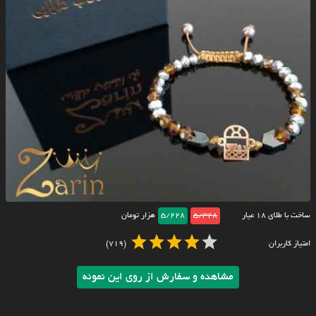
ساخت با طلای ۱۸ عیار
5/328
5/228
هزار تومان
امتیاز کاربران
(719)
مشاهده و سفارش از روی این نمونه