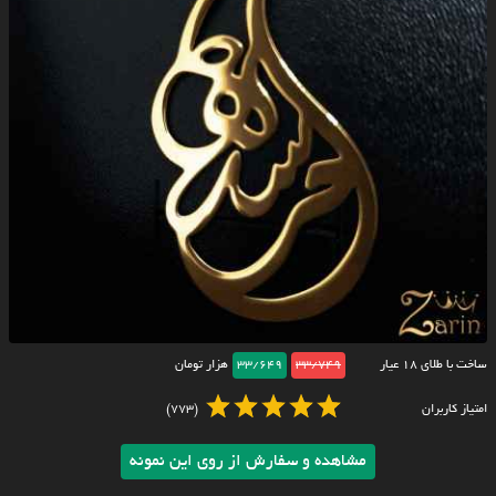
ساخت با طلای ۱۸ عیار
33/749
33/649
هزار تومان
امتیاز کاربران
(773)
مشاهده و سفارش از روی این نمونه