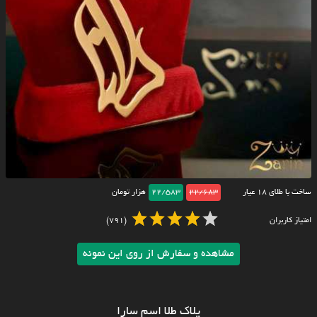
ساخت با طلای ۱۸ عیار
22/683
22/583
هزار تومان
امتیاز کاربران
(791)
مشاهده و سفارش از روی این نمونه
پلاک طلا اسم سارا