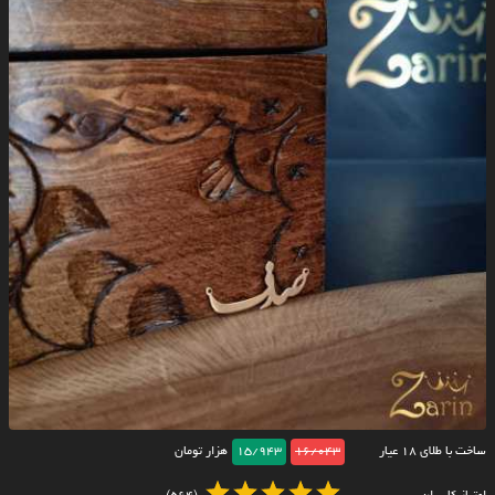
ساخت با طلای ۱۸ عیار
16/043
15/943
هزار تومان