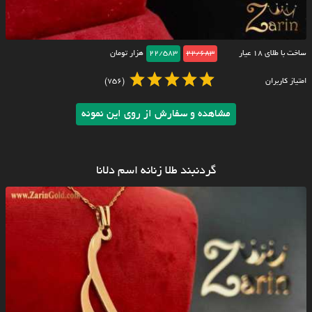
ساخت با طلای ۱۸ عیار
22/683
22/583
هزار تومان
امتیاز کاربران
(756)
مشاهده و سفارش از روی این نمونه
گردنبند طلا زنانه اسم دلانا