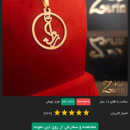
ساخت با طلای ۱۸ عیار
33/749
33/649
هزار تومان
امتیاز کاربران
(789)
مشاهده و سفارش از روی این نمونه