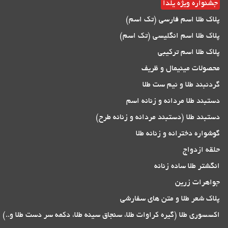
جشنواره ویژه یلدا
پلاک طلا اسم فارسی (تک اسم)
پلاک طلا اسم انگلیسی (تک اسم)
پلاک طلا اسم ترکیبی
محصولات مینیمال و ظریف
گردنبند طلا و نیم ست طلا
دستبند طلا مردانه و زنانه اسم
دستبند طلا (دستبند مردانه و زنانه طرح)
گوشواره دخترانه و زنانه طلا
حلقه ازدواج
انگشتر طلا ساده زنانه
جواهرات زرین
پلاک شعر طلا و متن های سفارشی
اکسسوری طلا (گیره کراوات طلا، سنجاق سینه طلا، دکمه سر دست طلا و..)