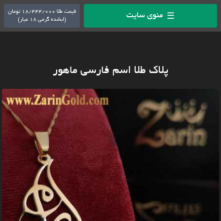
قیمت طلا 18/444/000 تومان
منوی سایت
☰
(ابشده گرمی 18 عیار)
پلاک طلا اسم فارسی ماهور