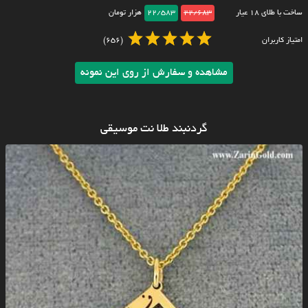
ساخت با طلای ۱۸ عیار
22/683
22/583
هزار تومان
امتیاز کاربران
(656)
مشاهده و سفارش از روی این نمونه
گردنبند طلا نت موسیقی