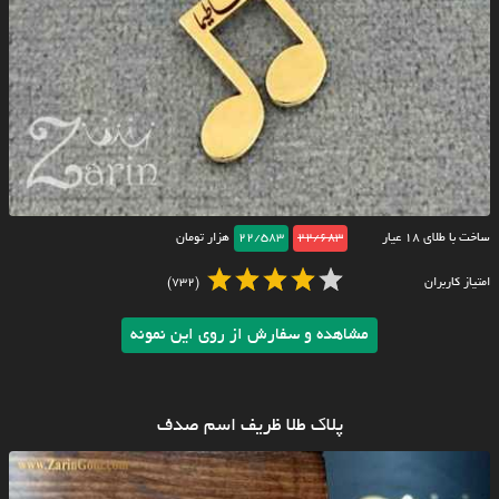
ساخت با طلای ۱۸ عیار
22/683
22/583
هزار تومان
امتیاز کاربران
(732)
مشاهده و سفارش از روی این نمونه
پلاک طلا ظریف اسم صدف