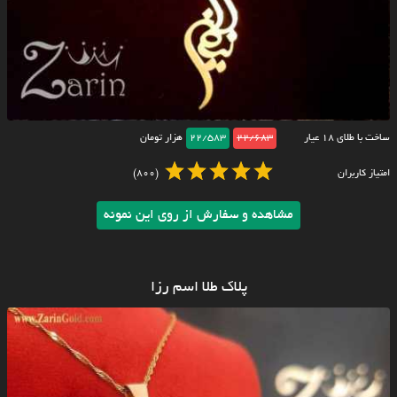
ساخت با طلای ۱۸ عیار
22/683
22/583
هزار تومان
امتیاز کاربران
(800)
مشاهده و سفارش از روی این نمونه
پلاک طلا اسم رزا