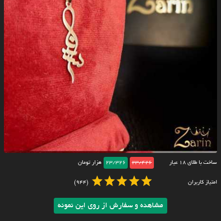
ساخت با طلای ۱۸ عیار
23/426
23/326
هزار تومان
امتیاز کاربران
(944)
مشاهده و سفارش از روی این نمونه