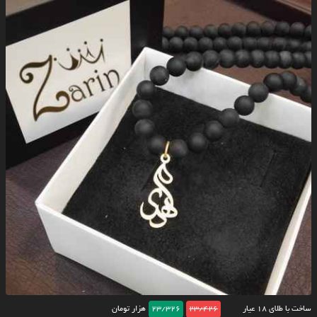
ساخت با طلای ۱۸ عیار
23/426
23/326
هزار تومان