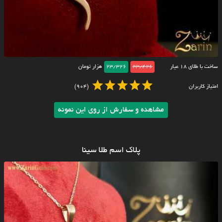
ساخت با طلای ۱۸ عیار
23/426
23/326
هزار تومان
امتیاز کاربران
(904)
مشاهده و سفارش از روی این نمونه
پلاک اسم طلا سینا