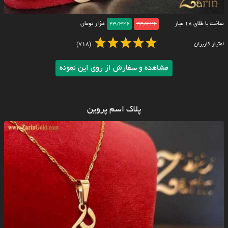
ساخت با طلای ۱۸ عیار
23/426
23/326
هزار تومان
امتیاز کاربران
(718)
مشاهده و سفارش از روی این نمونه
پلاک اسم پروین