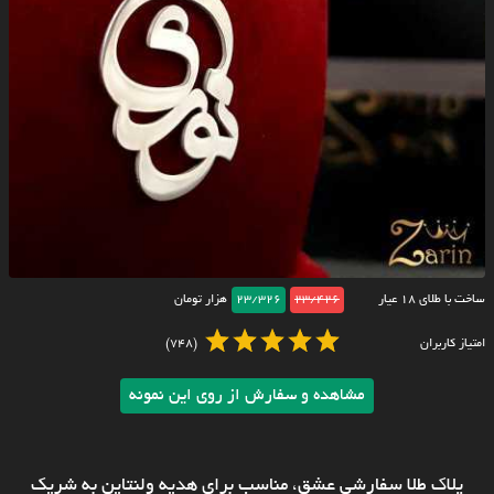
ساخت با طلای ۱۸ عیار
23/426
23/326
هزار تومان
امتیاز کاربران
(748)
مشاهده و سفارش از روی این نمونه
پلاک طلا سفارشی عشق، مناسب برای هدیه ولنتاین به شریک