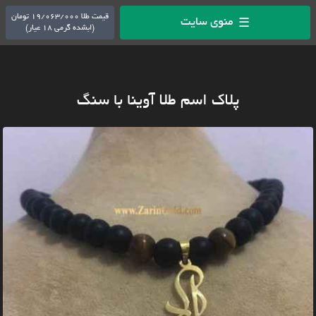
قیمت طلا 19/063/000 تومان
منوی سایت
☰
(ابشده گرمی 18 عیار)
پلاک اسم طلا آوینا با سنگ