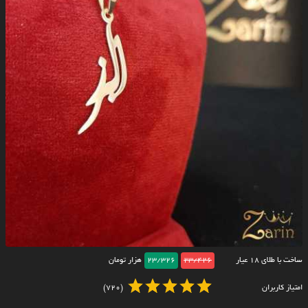
ساخت با طلای ۱۸ عیار
23/426
23/326
هزار تومان
امتیاز کاربران
(720)