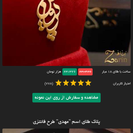
ساخت با طلای ۱۸ عیار
23/426
23/326
هزار تومان
امتیاز کاربران
(778)
مشاهده و سفارش از روی این نمونه
پلاک طلای اسم "مهدی" طرح فانتزی