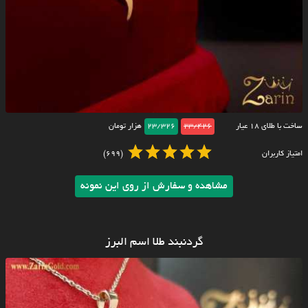
ساخت با طلای ۱۸ عیار
23/426
23/326
هزار تومان
امتیاز کاربران
(699)
مشاهده و سفارش از روی این نمونه
گردنبند طلا اسم البرز