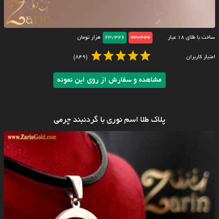
ساخت با طلای ۱۸ عیار
23/426
23/326
هزار تومان
امتیاز کاربران
(849)
مشاهده و سفارش از روی این نمونه
پلاک طلا اسم نوری با گردنبند چرمی