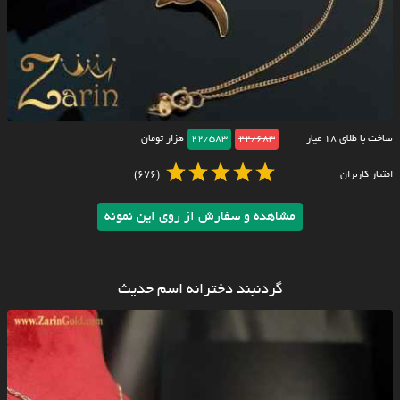
ساخت با طلای ۱۸ عیار
22/683
22/583
هزار تومان
امتیاز کاربران
(676)
مشاهده و سفارش از روی این نمونه
گردنبند دخترانه اسم حدیث