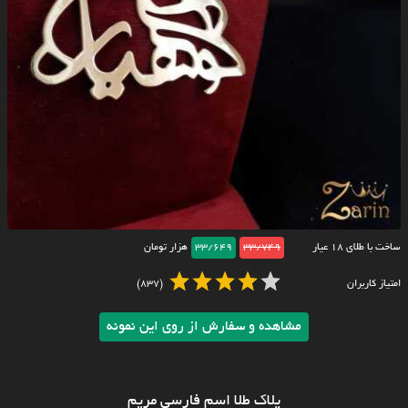
ساخت با طلای ۱۸ عیار
33/749
33/649
هزار تومان
امتیاز کاربران
(837)
مشاهده و سفارش از روی این نمونه
پلاک طلا اسم فارسی مریم