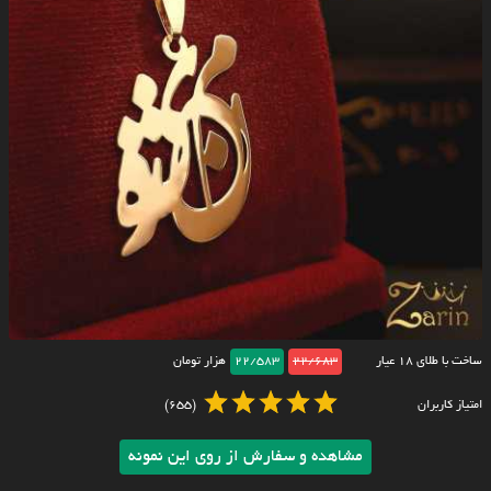
ساخت با طلای ۱۸ عیار
22/683
22/583
هزار تومان
امتیاز کاربران
(655)
مشاهده و سفارش از روی این نمونه