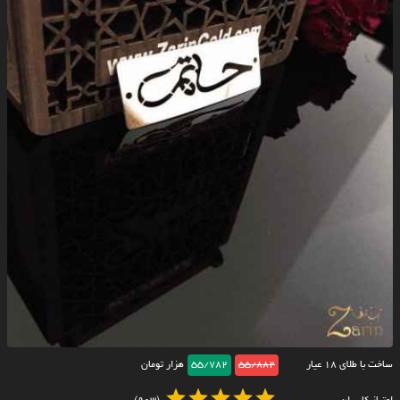
ساخت با طلای ۱۸ عیار
55/882
55/782
هزار تومان