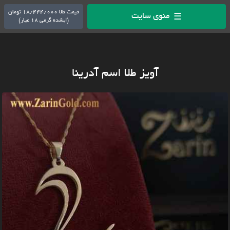
قیمت طلا 18/444/000 تومان
منوی سایت
☰
(ابشده گرمی 18 عیار)
آویز طلا اسم آدرینا