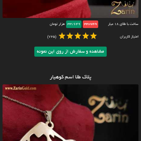
ساخت با طلای ۱۸ عیار
33/749
33/649
هزار تومان
امتیاز کاربران
(725)
مشاهده و سفارش از روی این نمونه
پلاک طلا اسم کوهیار