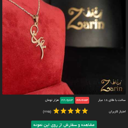
ساخت با طلای ۱۸ عیار
22/683
22/583
هزار تومان
امتیاز کاربران
(775)
مشاهده و سفارش از روی این نمونه