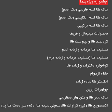
جشنواره ویژه یلدا
پلاک طلا اسم فارسی (تک اسم)
پلاک طلا اسم انگلیسی (تک اسم)
پلاک طلا اسم ترکیبی
محصولات مینیمال و ظریف
گردنبند طلا و نیم ست طلا
دستبند طلا مردانه و زنانه اسم
دستبند طلا (دستبند مردانه و زنانه طرح)
گوشواره دخترانه و زنانه طلا
حلقه ازدواج
انگشتر طلا ساده زنانه
جواهرات زرین
پلاک شعر طلا و متن های سفارشی
اکسسوری طلا (گیره کراوات طلا، سنجاق سینه طلا، دکمه سر دست طلا و..)