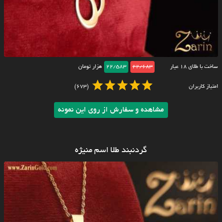
ساخت با طلای ۱۸ عیار
22/683
22/583
هزار تومان
امتیاز کاربران
(673)
مشاهده و سفارش از روی این نمونه
گردنبند طلا اسم منیژه