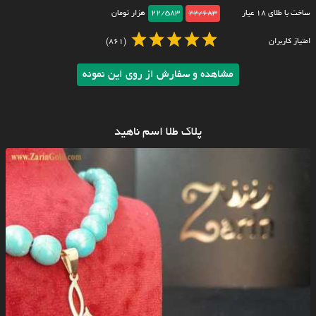
ساخت با طلای ۱۸ عیار
22/683
22/583
هزار تومان
امتیاز کاربران
(861)
مشاهده و سفارش از روی این نمونه
پلاک طلا اسم ناهید