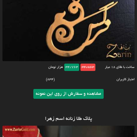
ساخت با طلای ۱۸ عیار
34/863
34/763
هزار تومان
امتیاز کاربران
(834)
مشاهده و سفارش از روی این نمونه
پلاک طلا زنانه اسم زهرا