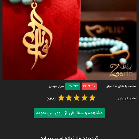
ساخت با طلای ۱۸ عیار
23/426
23/326
هزار تومان
امتیاز کاربران
(838)
مشاهده و سفارش از روی این نمونه
گردنبند طلا زنانه اسم ریحانه