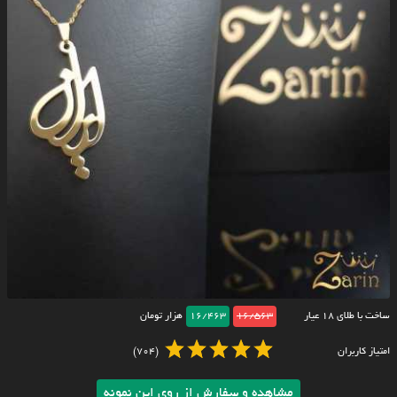
ساخت با طلای ۱۸ عیار
16/563
16/463
هزار تومان
امتیاز کاربران
(704)
مشاهده و سفارش از روی این نمونه