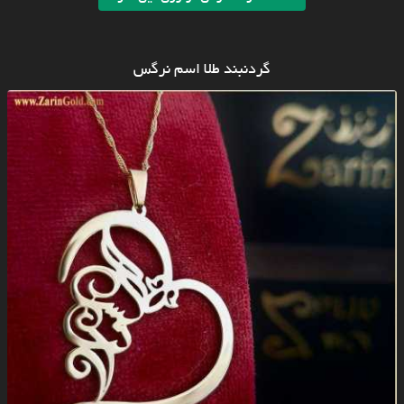
گردنبند طلا اسم نرگس