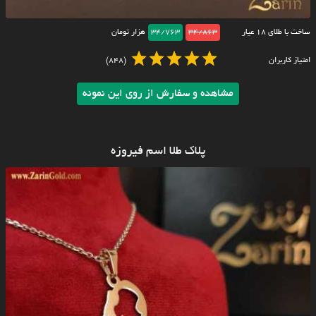
ساخت با طلای ۱۸ عیار
34/863
34/763
هزار تومان
امتیاز کاربران
(848)
مشاهده و سفارش از روی این نمونه
پلاک طلا اسم فیروزه