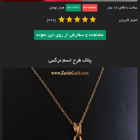
ساخت با طلای ۱۸ عیار
23/426
23/326
هزار تومان
امتیاز کاربران
(627)
مشاهده و سفارش از روی این نمونه
پلاک طرح اسم نرگس