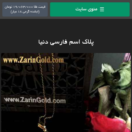
قیمت طلا 19/063/000 تومان
منوی سایت
☰
(ابشده گرمی 18 عیار)
پلاک اسم فارسی دنیا