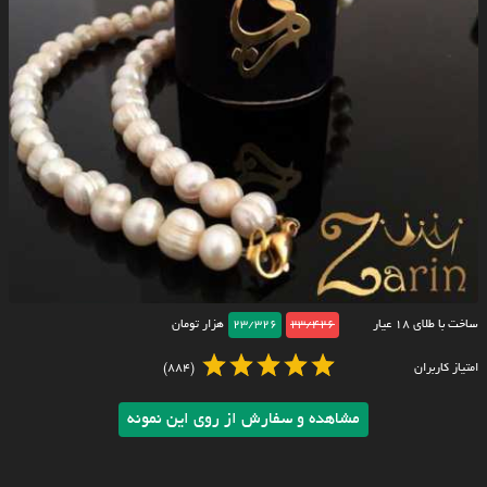
ساخت با طلای ۱۸ عیار
23/426
23/326
هزار تومان
امتیاز کاربران
(884)
مشاهده و سفارش از روی این نمونه