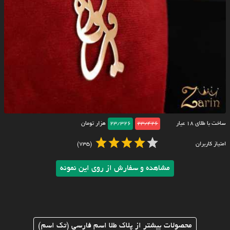
ساخت با طلای ۱۸ عیار
23/426
23/326
هزار تومان
امتیاز کاربران
(735)
مشاهده و سفارش از روی این نمونه
محصولات بیشتر از پلاک طلا اسم فارسی (تک اسم)