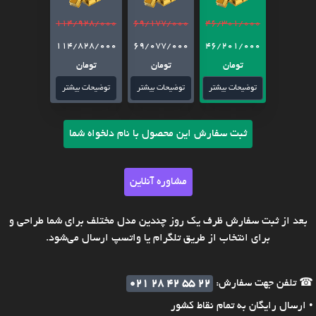
114/928/000
69/177/000
46/301/000
114/828/000
69/077/000
46/201/000
تومان
تومان
تومان
توضیحات بیشتر
توضیحات بیشتر
توضیحات بیشتر
ثبت سفارش این محصول با نام دلخواه شما
مشاوره آنلاین
بعد از ثبت سفارش ظرف یک روز چندین مدل مختلف برای شما طراحی و
برای انتخاب از طریق تلگرام یا واتسپ ارسال می‌شود.
☎ تلفن جهت سفارش:
021 28 42 55 22
• ارسال رایگان به تمام نقاط کشور