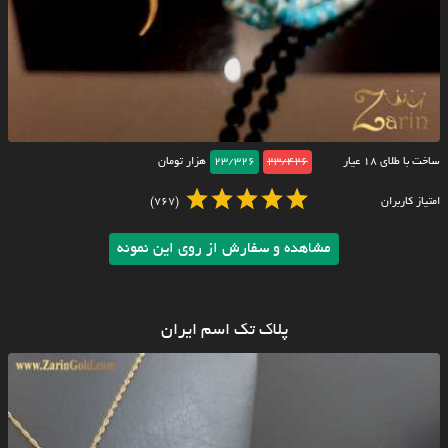
ساخت با طلای ۱۸ عیار
23/426
23/326
هزار تومان
امتیاز کاربران
(767)
مشاهده و سفارش از روی این نمونه
پلاک تک اسم ایران