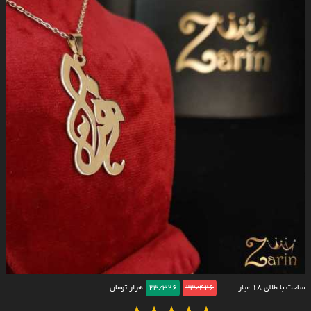
ساخت با طلای ۱۸ عیار
23/426
23/326
هزار تومان