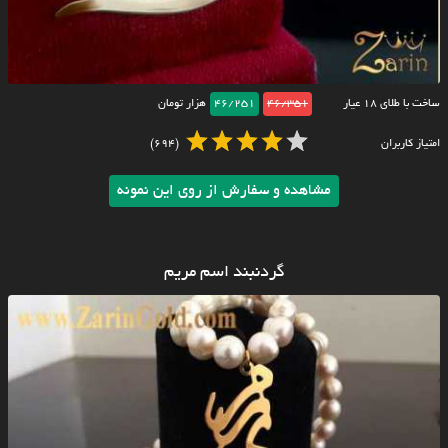
ساخت با طلای ۱۸ عیار
46/351
46/251
هزار تومان
امتیاز کاربران
(694)
مشاهده و سفارش از روی این نمونه
گردنبند اسم مریم