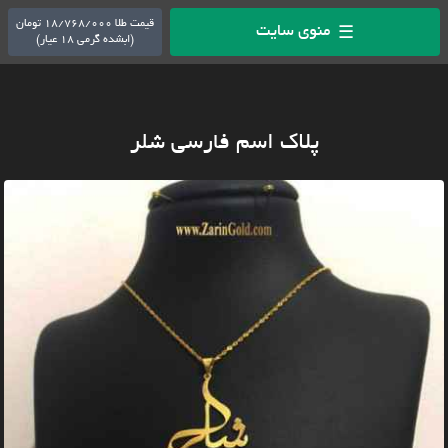
قیمت طلا 18/768/000 تومان
منوی سایت
☰
(ابشده گرمی 18 عیار)
پلاک اسم فارسی شلر