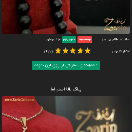
ساخت با طلای ۱۸ عیار
34/332
34/232
هزار تومان
امتیاز کاربران
(677)
مشاهده و سفارش از روی این نمونه
پلاک طلا اسم اما