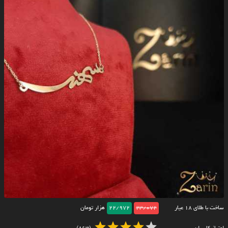
ساخت با طلای ۱۸ عیار
23/072
22/972
هزار تومان