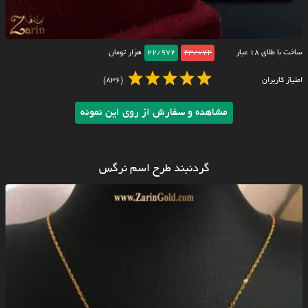
ساخت با طلای ۱۸ عیار
23/072
22/972
هزار تومان
امتیاز کاربران
(836)
مشاهده و سفارش از روی این نمونه
گردنبند طرح اسم نرگس