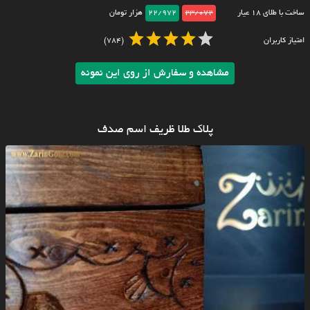
ساخت با طلای ۱۸ عیار
23/072
22/972
هزار تومان
امتیاز کاربران
(784)
مشاهده و سفارش از روی این نمونه
پلاک طلا ظریف اسم صدف