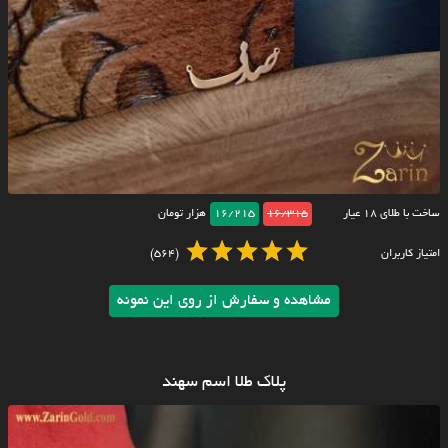
ساخت با طلای ۱۸ عیار
16/315
16/215
هزار تومان
امتیاز کاربران
(564)
مشاهده و سفارش از روی این نمونه
پلاک طلا اسم سهند