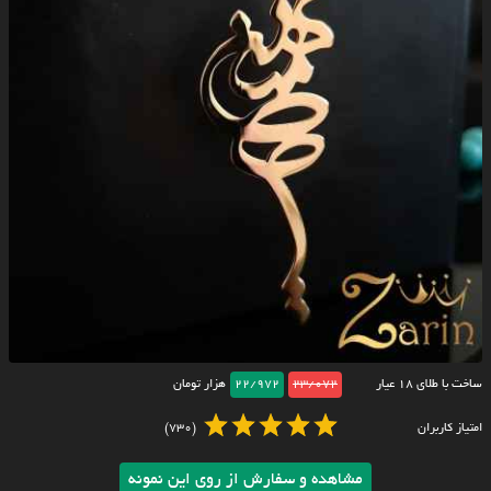
ساخت با طلای ۱۸ عیار
23/072
22/972
هزار تومان
امتیاز کاربران
(730)
مشاهده و سفارش از روی این نمونه