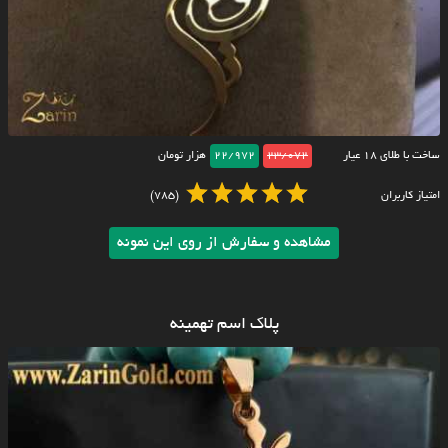
ساخت با طلای ۱۸ عیار
23/072
22/972
هزار تومان
امتیاز کاربران
(785)
مشاهده و سفارش از روی این نمونه
پلاک اسم تهمینه