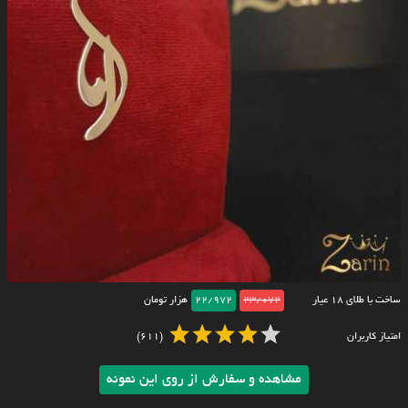
ساخت با طلای ۱۸ عیار
23/072
22/972
هزار تومان
امتیاز کاربران
(611)
مشاهده و سفارش از روی این نمونه