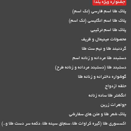
جشنواره ویژه یلدا
پلاک طلا اسم فارسی (تک اسم)
پلاک طلا اسم انگلیسی (تک اسم)
پلاک طلا اسم ترکیبی
محصولات مینیمال و ظریف
گردنبند طلا و نیم ست طلا
دستبند طلا مردانه و زنانه اسم
دستبند طلا (دستبند مردانه و زنانه طرح)
گوشواره دخترانه و زنانه طلا
حلقه ازدواج
انگشتر طلا ساده زنانه
جواهرات زرین
پلاک شعر طلا و متن های سفارشی
اکسسوری طلا (گیره کراوات طلا، سنجاق سینه طلا، دکمه سر دست طلا و..)