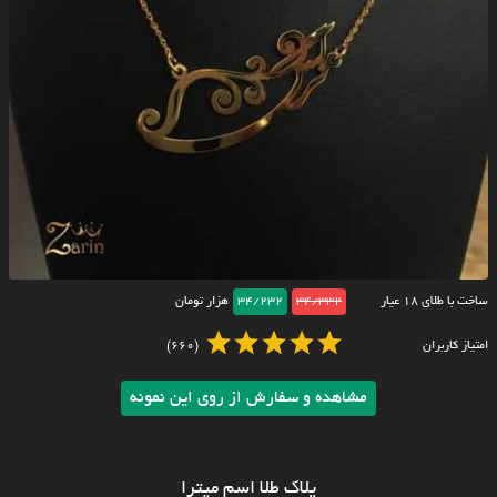
ساخت با طلای ۱۸ عیار
34/332
34/232
هزار تومان
امتیاز کاربران
(660)
مشاهده و سفارش از روی این نمونه
پلاک طلا اسم میترا