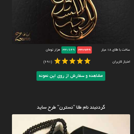
ساخت با طلای ۱۸ عیار
33/749
33/649
هزار تومان
امتیاز کاربران
(691)
مشاهده و سفارش از روی این نمونه
گردنبند نام طلا "نسترن" طرح ساید