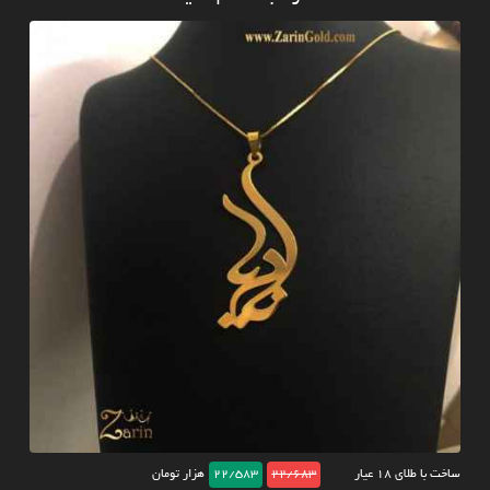
ساخت با طلای ۱۸ عیار
22/683
22/583
هزار تومان