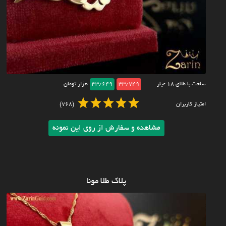
ساخت با طلای ۱۸ عیار
33/749
33/649
هزار تومان
امتیاز کاربران
(768)
مشاهده و سفارش از روی این نمونه
پلاک طلا مونا