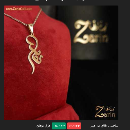
ساخت با طلای ۱۸ عیار
16/043
15/943
هزار تومان