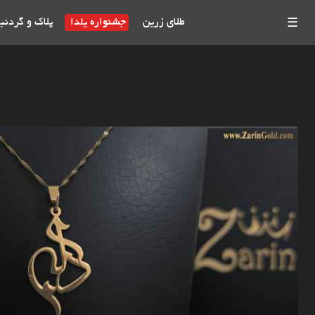
طلای زرین
جشنواره یلدا
پلاک و گردنب
☰