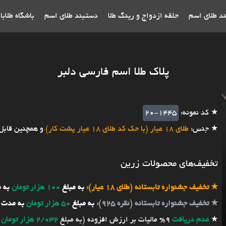
ند طلای اسم
حلقه ازدواج و رینگ طلا
دستبند طلای اسم
باشگاه طلاب
پلاک طلا اسم فارسی دلبر
★ کد نمونه:
20-1445
★ جنس:
طلای 18 عیار (با حک کد طلای 18 عیار پشت کار)
و همچنین قابل
تخفیف‌های محصولات زرین
★
تخفیف جشنواره تابستانه (طلای 18 عیار):
به مبلغ
100 هزار تومان
به 
★
تخفیف جشنواره تابستانه (نقره 925):
به مبلغ
50 هزار تومان
به مدت 
★
عدم دریافت
9% مالیات بر ارزش افزوده (به مبلغ
2/032 هزار تومان