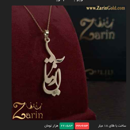
ساخت با طلای ۱۸ عیار
22/683
22/583
هزار تومان