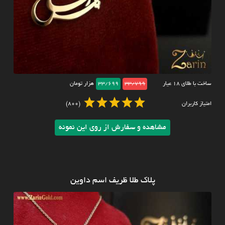
ساخت با طلای ۱۸ عیار
33/799
33/699
هزار تومان
امتیاز کاربران
(800)
مشاهده و سفارش از روی این نمونه
پلاک طلا ظریف اسم داوین