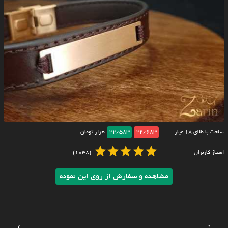
ساخت با طلای ۱۸ عیار
22/683
22/583
هزار تومان
امتیاز کاربران
(1038)
مشاهده و سفارش از روی این نمونه