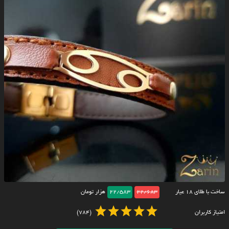
ساخت با طلای ۱۸ عیار
22/683
22/583
هزار تومان
امتیاز کاربران
(784)