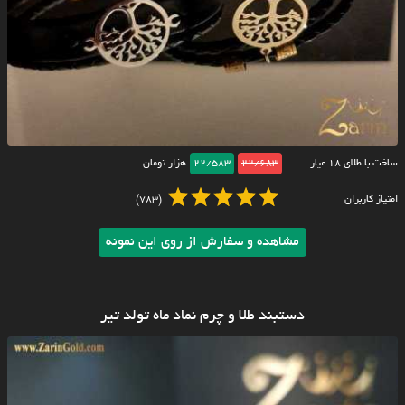
ساخت با طلای ۱۸ عیار
22/683
22/583
هزار تومان
امتیاز کاربران
(783)
مشاهده و سفارش از روی این نمونه
دستبند طلا و چرم نماد ماه تولد تیر