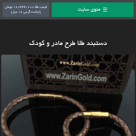
قیمت طلا 18/444/000 تومان
منوی سایت
☰
(ابشده گرمی 18 عیار)
دستبند طلا طرح مادر و کودک