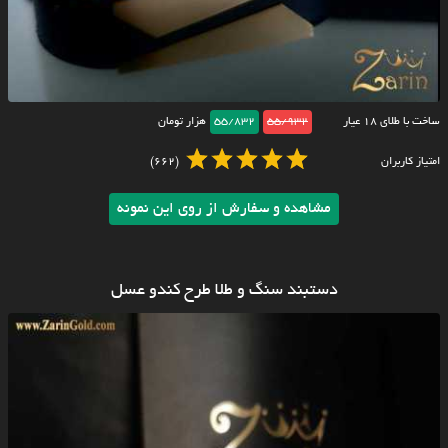
ساخت با طلای ۱۸ عیار
55/932
55/832
هزار تومان
امتیاز کاربران
(662)
مشاهده و سفارش از روی این نمونه
دستبند سنگ و طلا طرح کندو عسل