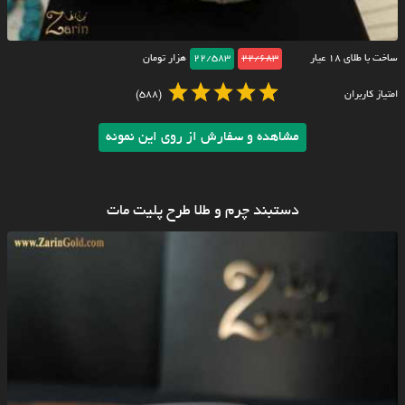
ساخت با طلای ۱۸ عیار
22/683
22/583
هزار تومان
امتیاز کاربران
(588)
مشاهده و سفارش از روی این نمونه
دستبند چرم و طلا طرح پلیت مات