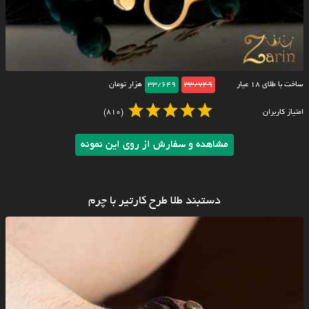
ساخت با طلای ۱۸ عیار
33/749
33/649
هزار تومان
امتیاز کاربران
(810)
مشاهده و سفارش از روی این نمونه
دستبند طلا طرح کارتیر با چرم