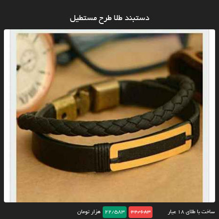
دستبند طلا طرح مستطیل
ساخت با طلای ۱۸ عیار
22/683
22/583
هزار تومان