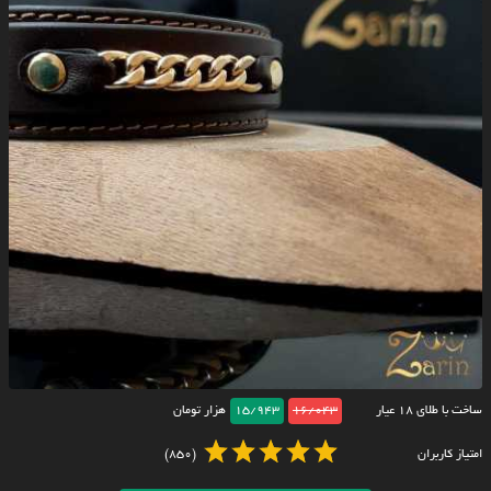
ساخت با طلای ۱۸ عیار
16/043
15/943
هزار تومان
امتیاز کاربران
(850)