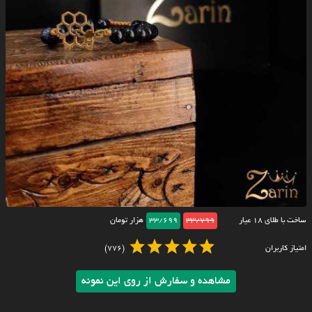
ساخت با طلای ۱۸ عیار
33/799
33/699
هزار تومان
امتیاز کاربران
(776)
مشاهده و سفارش از روی این نمونه