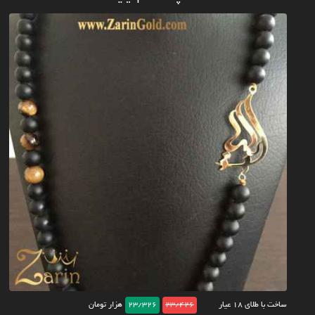
ساخت با طلای ۱۸ عیار
23/426
23/326
هزار تومان