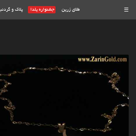
طلای زرین
جشنواره یلدا
پلاک و گردنب
☰