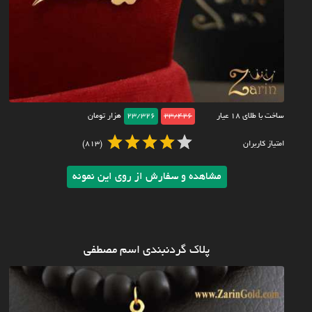
ساخت با طلای ۱۸ عیار
23/426
23/326
هزار تومان
امتیاز کاربران
(813)
مشاهده و سفارش از روی این نمونه
پلاک گردنبندی اسم مصطفی