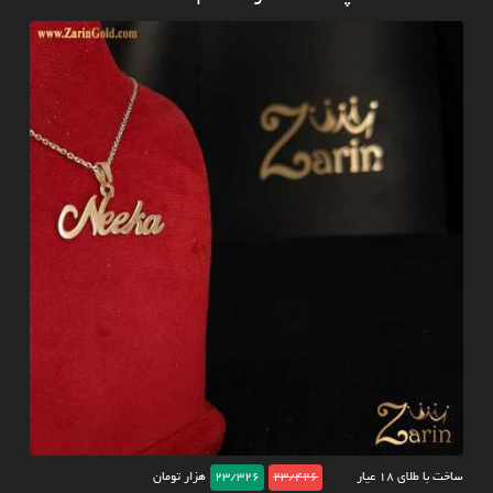
ساخت با طلای ۱۸ عیار
23/426
23/326
هزار تومان