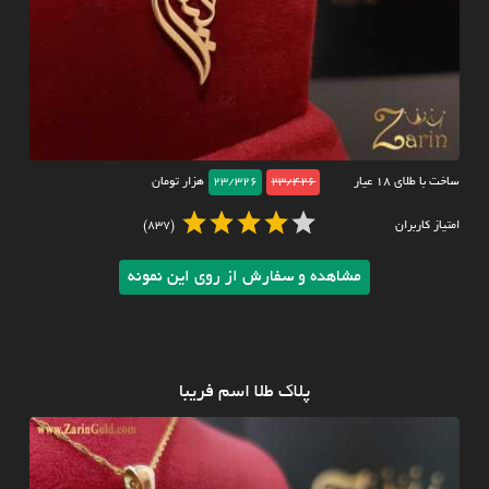
ساخت با طلای ۱۸ عیار
23/426
23/326
هزار تومان
امتیاز کاربران
(837)
مشاهده و سفارش از روی این نمونه
پلاک طلا اسم فریبا