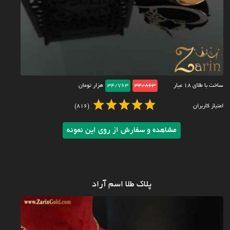
ساخت با طلای ۱۸ عیار
34/863
34/763
هزار تومان
امتیاز کاربران
(816)
مشاهده و سفارش از روی این نمونه
پلاک طلا اسم آراد