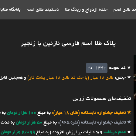
ند طلای اسم
حلقه ازدواج و رینگ طلا
دستبند طلای اسم
باشگاه طلاب
پلاک طلا اسم فارسی نازنین با زنجیر
★ کد نمونه:
20-1493
★ جنس:
طلای 18 عیار (با حک کد طلای 18 عیار پشت کار)
و همچنین قابل
تخفیف‌های محصولات زرین
★
تخفیف جشنواره تابستانه (طلای 18 عیار):
به مبلغ
100 هزار تومان
به 
★
تخفیف جشنواره تابستانه (نقره 925):
به مبلغ
50 هزار تومان
به مدت 
★
عدم دریافت
9% مالیات بر ارزش افزوده (به مبلغ
2/099 هزار تومان