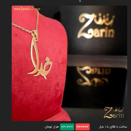
ساخت با طلای ۱۸ عیار
23/426
23/326
هزار تومان