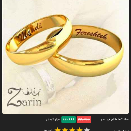
ساخت با طلای ۱۸ عیار
44/766
44/666
هزار تومان