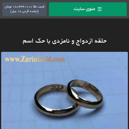
قیمت طلا 18/444/000 تومان
منوی سایت
☰
(ابشده گرمی 18 عیار)
حلقه ازدواج و نامزدی با حک اسم