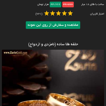
ساخت با طلای ۱۸ عیار
44/766
44/666
هزار تومان
امتیاز کاربران
(721)
مشاهده و سفارش از روی این نمونه
حلقه طلا ساده (نامزدی و ازدواج)