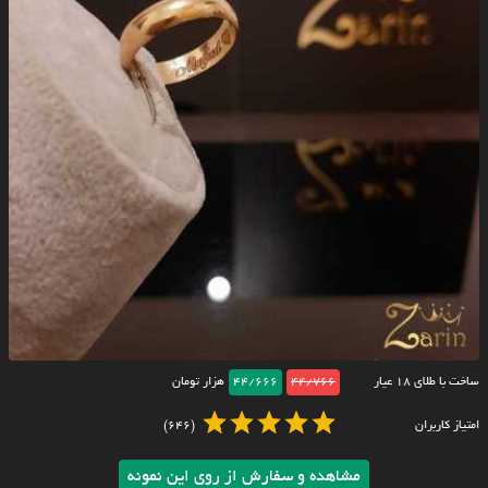
ساخت با طلای ۱۸ عیار
44/766
44/666
هزار تومان
امتیاز کاربران
(646)
مشاهده و سفارش از روی این نمونه