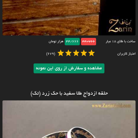
ساخت با طلای ۱۸ عیار
44/766
44/666
هزار تومان
امتیاز کاربران
(679)
مشاهده و سفارش از روی این نمونه
حلقه ازدواج طلا سفید با حک زرد (تک)