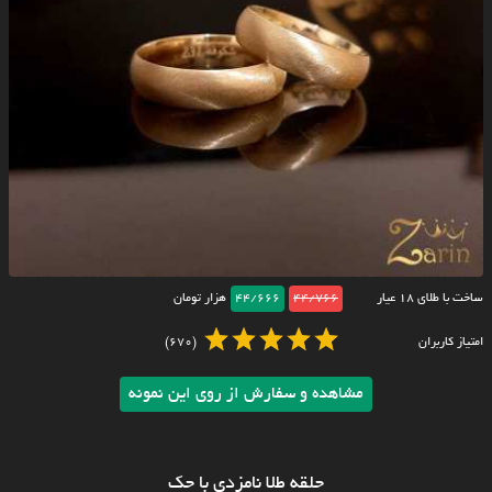
ساخت با طلای ۱۸ عیار
44/766
44/666
هزار تومان
امتیاز کاربران
(670)
مشاهده و سفارش از روی این نمونه
حلقه طلا نامزدی با حک