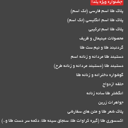
جشنواره ویژه یلدا
پلاک طلا اسم فارسی (تک اسم)
پلاک طلا اسم انگلیسی (تک اسم)
پلاک طلا اسم ترکیبی
محصولات مینیمال و ظریف
گردنبند طلا و نیم ست طلا
دستبند طلا مردانه و زنانه اسم
دستبند طلا (دستبند مردانه و زنانه طرح)
گوشواره دخترانه و زنانه طلا
حلقه ازدواج
انگشتر طلا ساده زنانه
جواهرات زرین
پلاک شعر طلا و متن های سفارشی
اکسسوری طلا (گیره کراوات طلا، سنجاق سینه طلا، دکمه سر دست طلا و..)