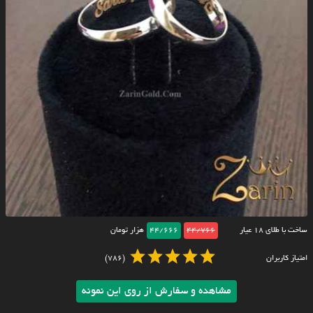
ساخت با طلای ۱۸ عیار
44/766
44/666
هزار تومان
امتیاز کاربران
(786)
مشاهده و سفارش از روی این نمونه