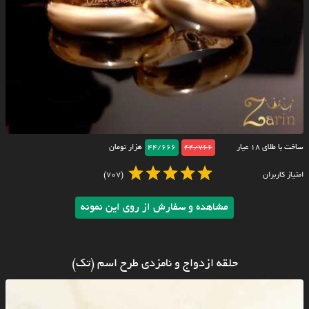
ساخت با طلای ۱۸ عیار
44/766
44/666
هزار تومان
امتیاز کاربران
(707)
مشاهده و سفارش از روی این نمونه
حلقه ازدواج و نامزدی طرح اسم (تک)