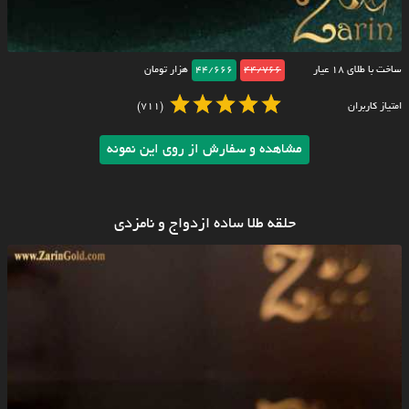
ساخت با طلای ۱۸ عیار
44/766
44/666
هزار تومان
امتیاز کاربران
(711)
مشاهده و سفارش از روی این نمونه
حلقه طلا ساده ازدواج و نامزدی