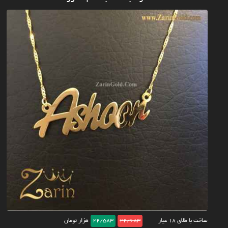
ساخت با طلای ۱۸ عیار
22/683
22/583
هزار تومان