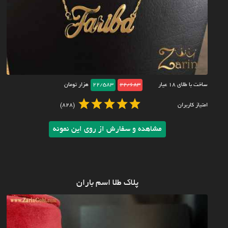
ساخت با طلای ۱۸ عیار
22/683
22/583
هزار تومان
امتیاز کاربران
(828)
مشاهده و سفارش از روی این نمونه
پلاک طلا اسم باران