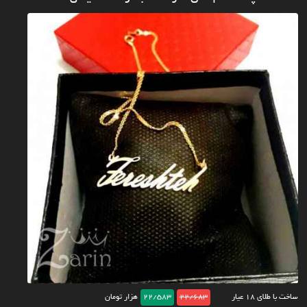
ساخت با طلای ۱۸ عیار
22/683
22/583
هزار تومان