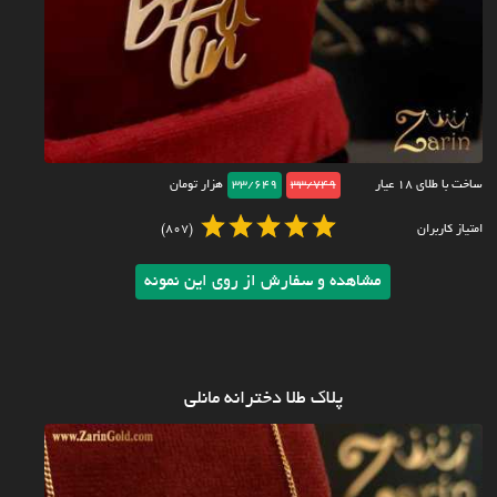
ساخت با طلای ۱۸ عیار
33/749
33/649
هزار تومان
امتیاز کاربران
(807)
مشاهده و سفارش از روی این نمونه
پلاک طلا دخترانه مانلی