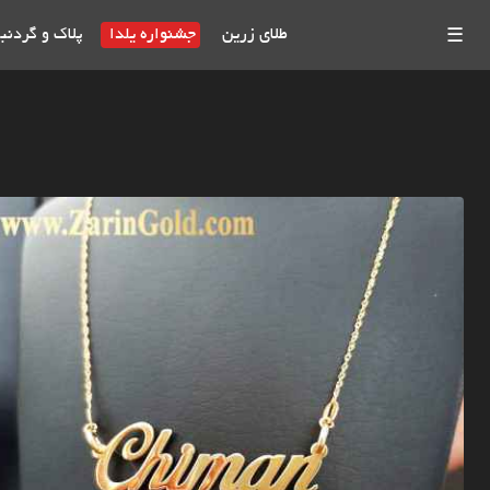
طلای زرین
جشنواره یلدا
پلاک و گردنب
☰