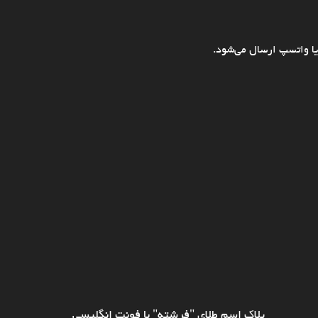
ا واتسپ ارسال می‌شود.
پلاک اسم طلای "فرشته" با فونت انگلیسی