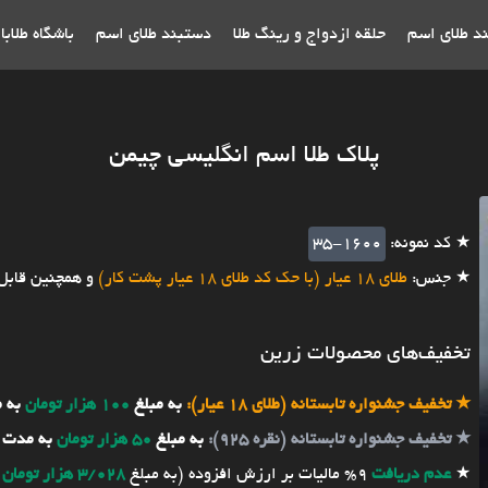
ند طلای اسم
حلقه ازدواج و رینگ طلا
دستبند طلای اسم
باشگاه طلاب
پلاک طلا اسم انگلیسی چیمن
★ کد نمونه:
35-1600
★ جنس:
طلای 18 عیار (با حک کد طلای 18 عیار پشت کار)
و همچنین قابل
تخفیف‌های محصولات زرین
★
تخفیف جشنواره تابستانه (طلای 18 عیار):
به مبلغ
100 هزار تومان
به 
★
تخفیف جشنواره تابستانه (نقره 925):
به مبلغ
50 هزار تومان
به مدت 
★
عدم دریافت
9% مالیات بر ارزش افزوده (به مبلغ
3/028 هزار تومان