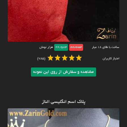
ساخت با طلای ۱۸ عیار
22/683
22/583
هزار تومان
امتیاز کاربران
(785)
مشاهده و سفارش از روی این نمونه
پلاک اسم انگلیسی الناز