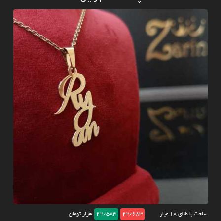
ساخت با طلای ۱۸ عیار
22/683
22/583
هزار تومان