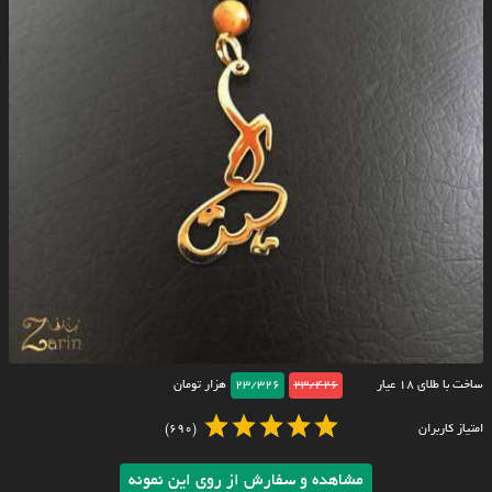
ساخت با طلای ۱۸ عیار
23/426
23/326
هزار تومان
امتیاز کاربران
(690)
مشاهده و سفارش از روی این نمونه