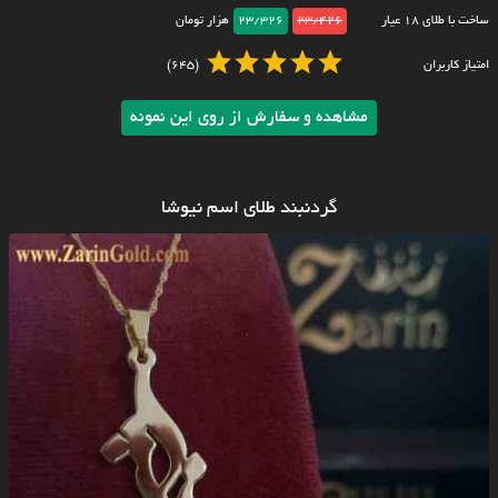
ساخت با طلای ۱۸ عیار
23/426
23/326
هزار تومان
امتیاز کاربران
(645)
مشاهده و سفارش از روی این نمونه
گردنبند طلای اسم نیوشا