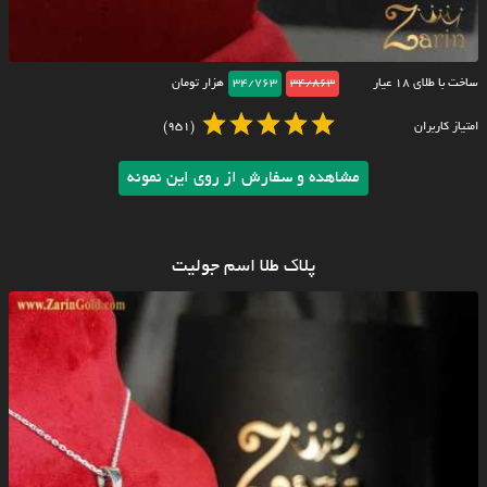
ساخت با طلای ۱۸ عیار
34/863
34/763
هزار تومان
امتیاز کاربران
(951)
مشاهده و سفارش از روی این نمونه
پلاک طلا اسم جولیت