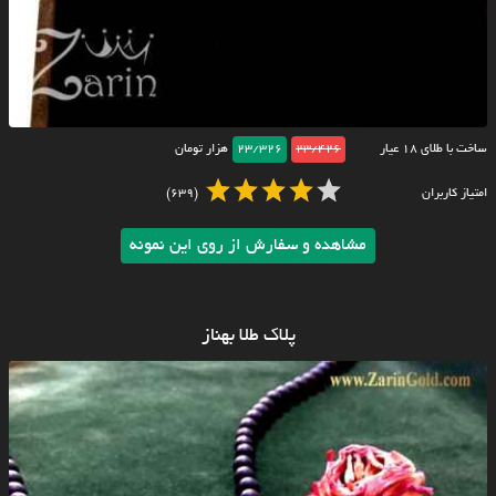
ساخت با طلای ۱۸ عیار
23/426
23/326
هزار تومان
امتیاز کاربران
(639)
مشاهده و سفارش از روی این نمونه
پلاک طلا بهناز