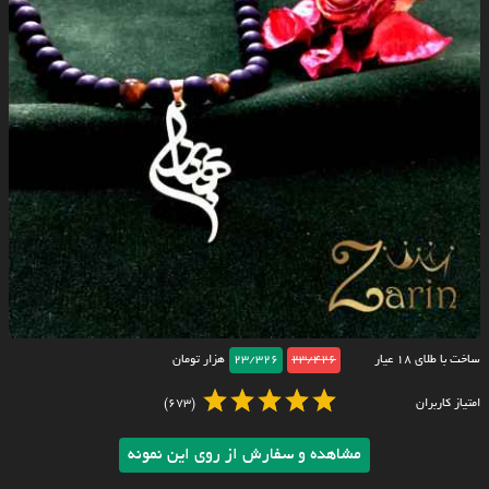
ساخت با طلای ۱۸ عیار
23/426
23/326
هزار تومان
امتیاز کاربران
(673)
مشاهده و سفارش از روی این نمونه