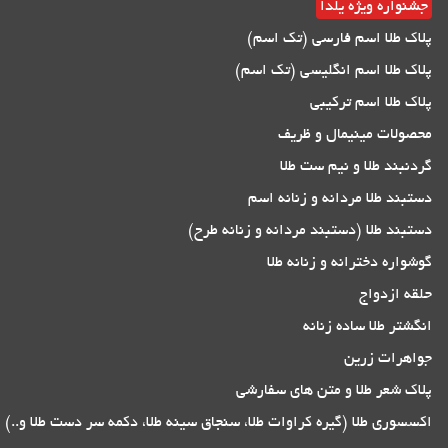
جشنواره ویژه یلدا
پلاک طلا اسم فارسی (تک اسم)
پلاک طلا اسم انگلیسی (تک اسم)
پلاک طلا اسم ترکیبی
محصولات مینیمال و ظریف
گردنبند طلا و نیم ست طلا
دستبند طلا مردانه و زنانه اسم
دستبند طلا (دستبند مردانه و زنانه طرح)
گوشواره دخترانه و زنانه طلا
حلقه ازدواج
انگشتر طلا ساده زنانه
جواهرات زرین
پلاک شعر طلا و متن های سفارشی
اکسسوری طلا (گیره کراوات طلا، سنجاق سینه طلا، دکمه سر دست طلا و..)