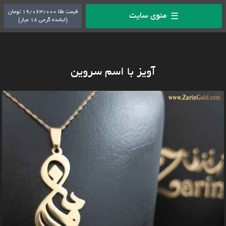
قیمت طلا 19/063/000 تومان
منوی سایت
☰
(ابشده گرمی 18 عیار)
آویز با اسم سروین