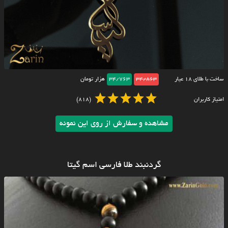
ساخت با طلای ۱۸ عیار
34/863
34/763
هزار تومان
امتیاز کاربران
(818)
مشاهده و سفارش از روی این نمونه
گردنبند طلا فارسی اسم گیتا