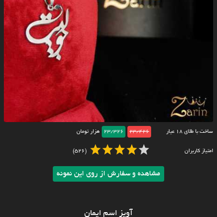
ساخت با طلای ۱۸ عیار
23/426
23/326
هزار تومان
امتیاز کاربران
(526)
مشاهده و سفارش از روی این نمونه
آویز اسم ایمان