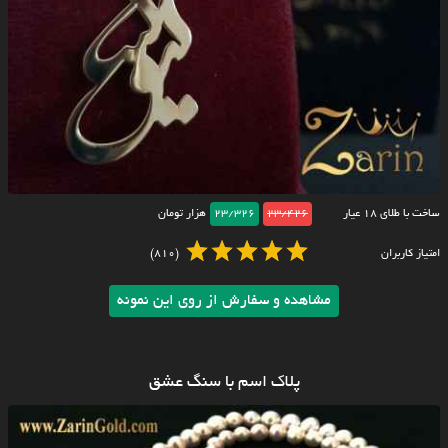
ساخت با طلای ۱۸ عیار
23/426
23/326
هزار تومان
امتیاز کاربران
(810)
مشاهده و سفارش از روی این نمونه
پلاک اسم با سنگ عشق