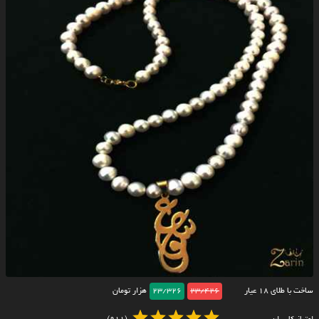
ساخت با طلای ۱۸ عیار
23/426
23/326
هزار تومان