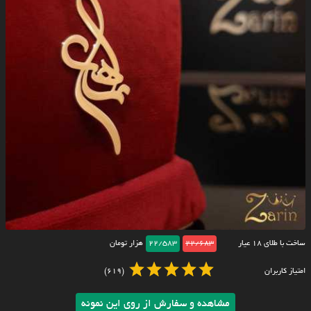
ساخت با طلای ۱۸ عیار
22/683
22/583
هزار تومان
امتیاز کاربران
(619)
مشاهده و سفارش از روی این نمونه