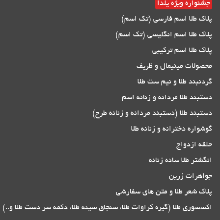
جشنواره ویژه یلدا
پلاک طلا اسم فارسی (تک اسم)
پلاک طلا اسم انگلیسی (تک اسم)
پلاک طلا اسم ترکیبی
محصولات مینیمال و ظریف
گردنبند طلا و نیم ست طلا
دستبند طلا مردانه و زنانه اسم
دستبند طلا (دستبند مردانه و زنانه طرح)
گوشواره دخترانه و زنانه طلا
حلقه ازدواج
انگشتر طلا ساده زنانه
جواهرات زرین
پلاک شعر طلا و متن های سفارشی
اکسسوری طلا (گیره کراوات طلا، سنجاق سینه طلا، دکمه سر دست طلا و..)