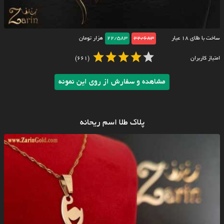
ساخت با طلای ۱۸ عیار
22/683
22/583
هزار تومان
امتیاز کاربران
(661)
مشاهده و سفارش از روی این نمونه
پلاک طلا اسم ریحانه