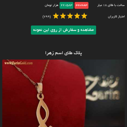
ساخت با طلای ۱۸ عیار
22/683
22/583
هزار تومان
امتیاز کاربران
(799)
مشاهده و سفارش از روی این نمونه
پلاک طلای اسم زهرا