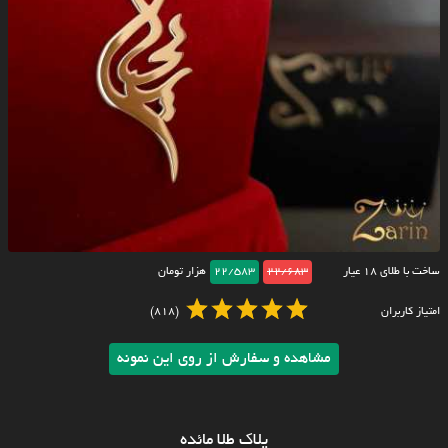
ساخت با طلای ۱۸ عیار
22/683
22/583
هزار تومان
امتیاز کاربران
(818)
مشاهده و سفارش از روی این نمونه
پلاک طلا مائده