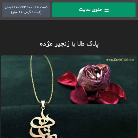
قیمت طلا 18/444/000 تومان
منوی سایت
☰
(ابشده گرمی 18 عیار)
پلاک طلا با زنجیر مژده