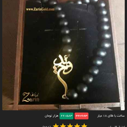
ساخت با طلای ۱۸ عیار
22/683
22/583
هزار تومان