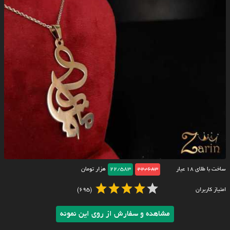
ساخت با طلای ۱۸ عیار
22/683
22/583
هزار تومان
امتیاز کاربران
(695)
مشاهده و سفارش از روی این نمونه