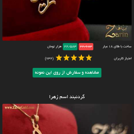
ساخت با طلای ۱۸ عیار
22/683
22/583
هزار تومان
امتیاز کاربران
(732)
مشاهده و سفارش از روی این نمونه
گردنبند اسم زهرا