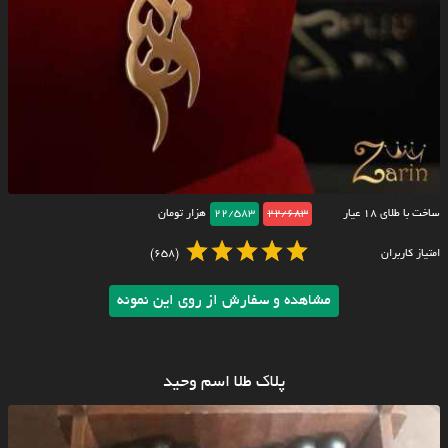
ساخت با طلای ۱۸ عیار
22/683
22/583
هزار تومان
امتیاز کاربران
(658)
مشاهده و سفارش از روی این نمونه
پلاک طلا اسم وحید