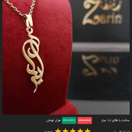
ساخت با طلای ۱۸ عیار
23/426
23/326
هزار تومان