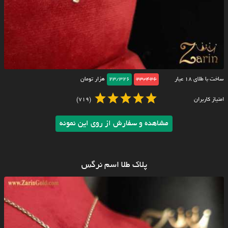
ساخت با طلای ۱۸ عیار
23/426
23/326
هزار تومان
امتیاز کاربران
(719)
مشاهده و سفارش از روی این نمونه
پلاک طلا اسم نرگس