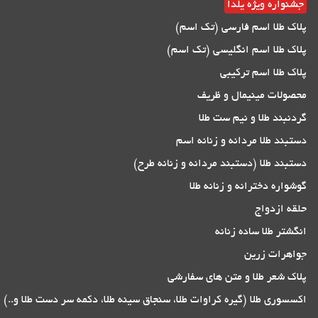
جشنواره ویژه یلدا
پلاک طلا اسم فارسی (تک اسم)
پلاک طلا اسم انگلیسی (تک اسم)
پلاک طلا اسم ترکیبی
محصولات مینیمال و ظریف
گردنبند طلا و نیم ست طلا
دستبند طلا مردانه و زنانه اسم
دستبند طلا (دستبند مردانه و زنانه طرح)
گوشواره دخترانه و زنانه طلا
حلقه ازدواج
انگشتر طلا ساده زنانه
جواهرات زرین
پلاک شعر طلا و متن های سفارشی
اکسسوری طلا (گیره کراوات طلا، سنجاق سینه طلا، دکمه سر دست طلا و..)