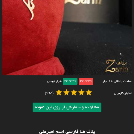
ساخت با طلای ۱۸ عیار
23/426
23/326
هزار تومان
امتیاز کاربران
(695)
مشاهده و سفارش از روی این نمونه
پلاک طلا فارسی اسم امیرعلی