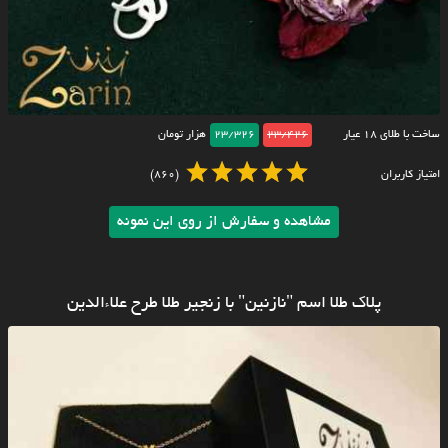
ساخت با طلای ۱۸ عیار
23/426
23/326
هزار تومان
امتیاز کاربران
(860)
مشاهده و سفارش از روی این نمونه
پلاک طلا اسم "نازنین" با زنجیر طلا طرح علاءالدین