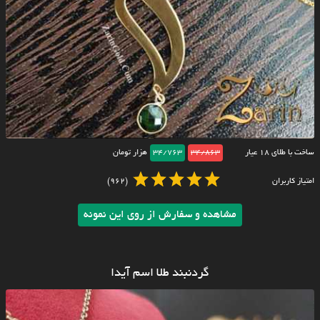
ساخت با طلای ۱۸ عیار
34/863
34/763
هزار تومان
امتیاز کاربران
(962)
مشاهده و سفارش از روی این نمونه
گردنبند طلا اسم آیدا