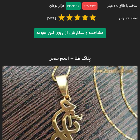
ساخت با طلای ۱۸ عیار
23/426
23/326
هزار تومان
امتیاز کاربران
(731)
مشاهده و سفارش از روی این نمونه
پلاک طلا - اسم سحر