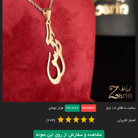
ساخت با طلای ۱۸ عیار
23/426
23/326
هزار تومان
امتیاز کاربران
(673)
مشاهده و سفارش از روی این نمونه