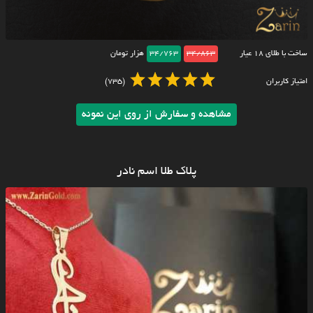
ساخت با طلای ۱۸ عیار
34/863
34/763
هزار تومان
امتیاز کاربران
(735)
مشاهده و سفارش از روی این نمونه
پلاک طلا اسم نادر