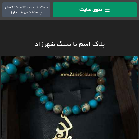
قیمت طلا 19/063/000 تومان
منوی سایت
☰
(ابشده گرمی 18 عیار)
پلاک اسم با سنگ شهرزاد