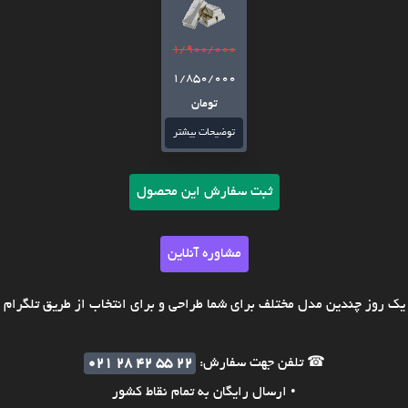
1/900/000
1/850/000
تومان
توضیحات بیشتر
ثبت سفارش این محصول
مشاوره آنلاین
ک روز چندین مدل مختلف برای شما طراحی و برای انتخاب از طریق تلگرام ی
☎ تلفن جهت سفارش:
021 28 42 55 22
• ارسال رایگان به تمام نقاط کشور