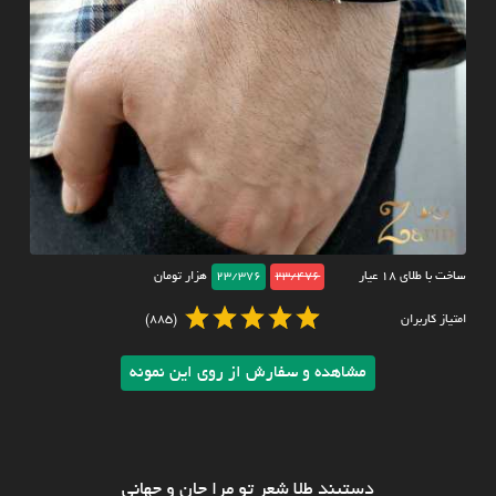
ساخت با طلای ۱۸ عیار
23/476
23/376
هزار تومان
امتیاز کاربران
(885)
مشاهده و سفارش از روی این نمونه
دستبند طلا شعر تو مرا جان و جهانی