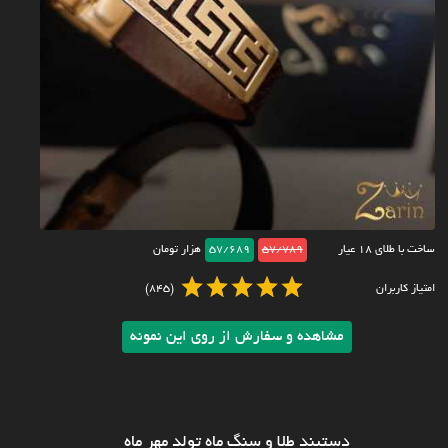
ساخت با طلای ۱۸ عیار
57/789
57/689
هزار تومان
امتیاز کاربران
(845)
مشاهده و سفارش از روی این نمونه
دستبند طلا و سنگ ماه تولد مهر ماه