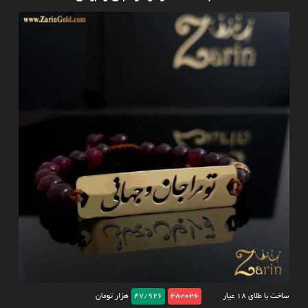
ساخت با طلای ۱۸ عیار
48/026
47/926
هزار تومان