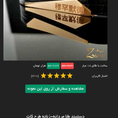
ساخت با طلای ۱۸ عیار
57/789
57/689
هزار تومان
امتیاز کاربران
(710)
مشاهده و سفارش از روی این نمونه
دستبند طلا مردانه-زنانه طرح کات