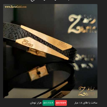
ساخت با طلای ۱۸ عیار
57/789
57/689
هزار تومان