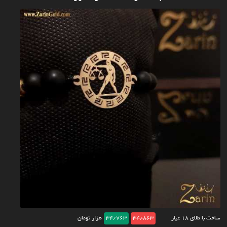
ساخت با طلای ۱۸ عیار
34/863
34/763
هزار تومان