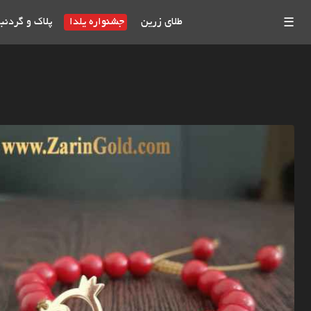
طلای زرین
جشنواره یلدا
پلاک و گردنب
☰