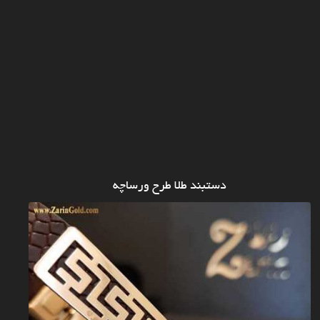
دستبند طلا طرح ورساچه