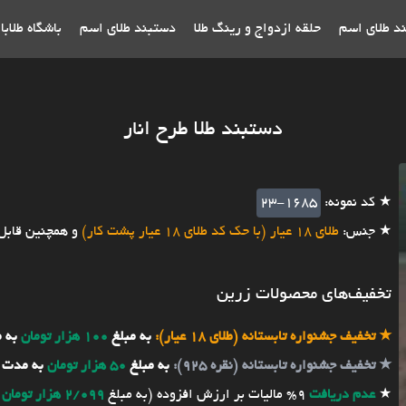
ند طلای اسم
حلقه ازدواج و رینگ طلا
دستبند طلای اسم
باشگاه طلاب
دستبند طلا طرح انار
★ کد نمونه:
23-1685
★ جنس:
طلای 18 عیار (با حک کد طلای 18 عیار پشت کار)
و همچنین قابل
تخفیف‌های محصولات زرین
★
تخفیف جشنواره تابستانه (طلای 18 عیار):
به مبلغ
100 هزار تومان
به 
★
تخفیف جشنواره تابستانه (نقره 925):
به مبلغ
50 هزار تومان
به مدت 
★
عدم دریافت
9% مالیات بر ارزش افزوده (به مبلغ
2/099 هزار تومان