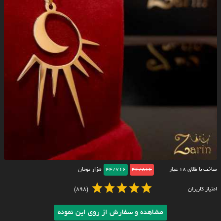
ساخت با طلای ۱۸ عیار
44/816
44/716
هزار تومان
امتیاز کاربران
(898)
مشاهده و سفارش از روی این نمونه