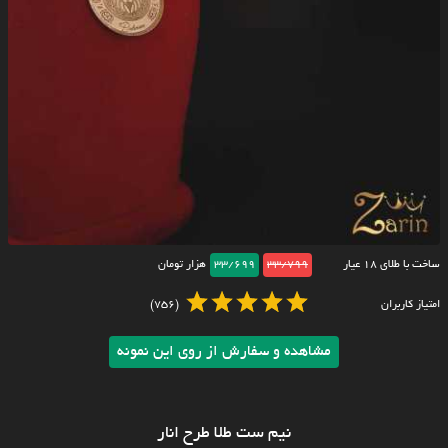
ساخت با طلای ۱۸ عیار
33/799
33/699
هزار تومان
امتیاز کاربران
(756)
مشاهده و سفارش از روی این نمونه
نیم ست طلا طرح انار