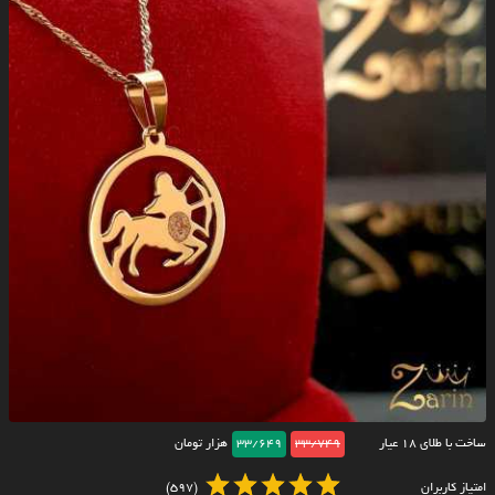
ساخت با طلای ۱۸ عیار
33/749
33/649
هزار تومان
امتیاز کاربران
(597)