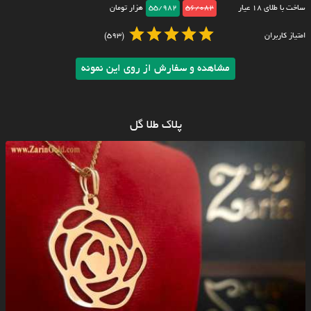
ساخت با طلای ۱۸ عیار
56/082
55/982
هزار تومان
امتیاز کاربران
(593)
مشاهده و سفارش از روی این نمونه
پلاک طلا گل