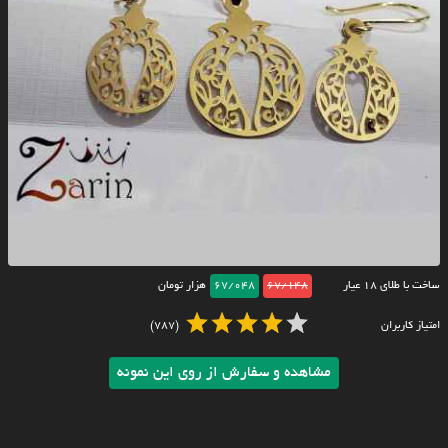
ساخت با طلای ۱۸ عیار
67/148
67/048
هزار تومان
امتیاز کاربران
(787)
مشاهده و سفارش از روی این نمونه