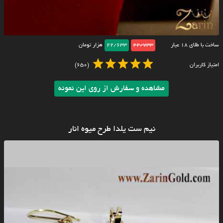
ساخت با طلای ۱۸ عیار
22/733
22/633
هزار تومان
امتیاز کاربران
(650)
مشاهده و سفارش از روی این نمونه
نیم ست یلدا طرح میوه انار