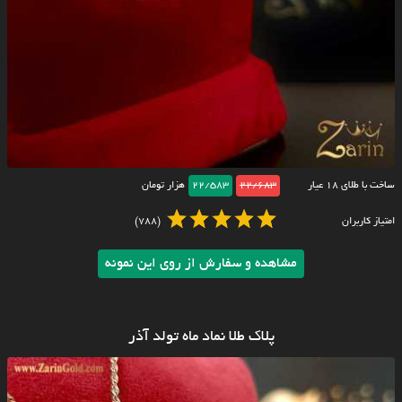
ساخت با طلای ۱۸ عیار
22/683
22/583
هزار تومان
امتیاز کاربران
(788)
مشاهده و سفارش از روی این نمونه
پلاک طلا نماد ماه تولد آذر