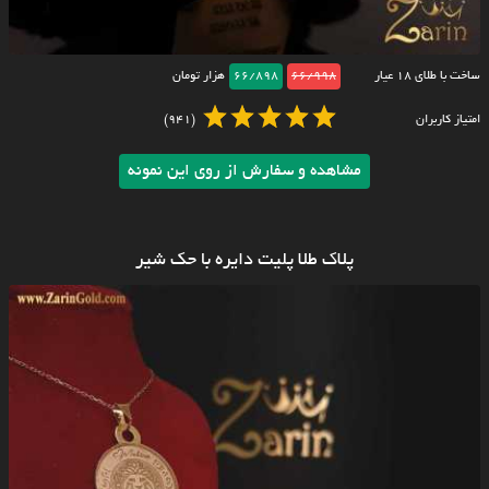
ساخت با طلای ۱۸ عیار
66/998
66/898
هزار تومان
امتیاز کاربران
(941)
مشاهده و سفارش از روی این نمونه
پلاک طلا پلیت دایره با حک شیر