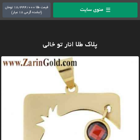
قیمت طلا 18/444/000 تومان
منوی سایت
☰
(ابشده گرمی 18 عیار)
پلاک طلا انار تو خالی