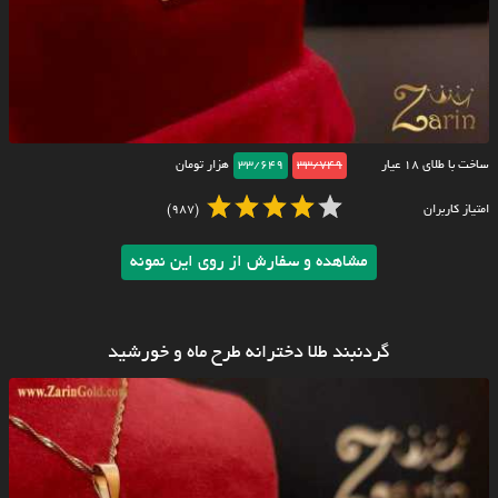
ساخت با طلای ۱۸ عیار
33/749
33/649
هزار تومان
امتیاز کاربران
(987)
مشاهده و سفارش از روی این نمونه
گردنبند طلا دخترانه طرح ماه و خورشید