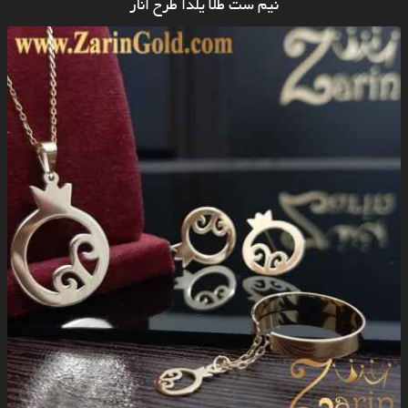
نیم ست طلا یلدا طرح انار