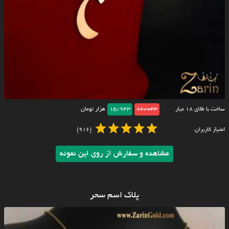
ساخت با طلای ۱۸ عیار
16/043
15/943
هزار تومان
امتیاز کاربران
(916)
مشاهده و سفارش از روی این نمونه
پلاک اسم سحر