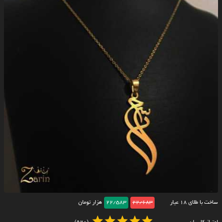
ساخت با طلای ۱۸ عیار
22/683
22/583
هزار تومان