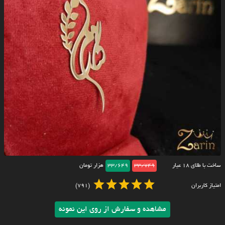
ساخت با طلای ۱۸ عیار
33/749
33/649
هزار تومان
امتیاز کاربران
(791)
مشاهده و سفارش از روی این نمونه