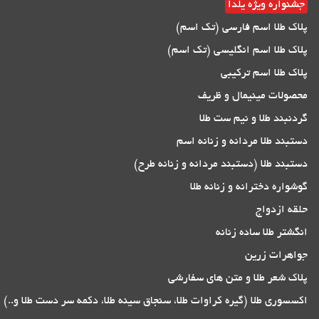
جشنواره ویژه یلدا
پلاک طلا اسم فارسی (تک اسم)
پلاک طلا اسم انگلیسی (تک اسم)
پلاک طلا اسم ترکیبی
محصولات مینیمال و ظریف
گردنبند طلا و نیم ست طلا
دستبند طلا مردانه و زنانه اسم
دستبند طلا (دستبند مردانه و زنانه طرح)
گوشواره دخترانه و زنانه طلا
حلقه ازدواج
انگشتر طلا ساده زنانه
جواهرات زرین
پلاک شعر طلا و متن های سفارشی
اکسسوری طلا (گیره کراوات طلا، سنجاق سینه طلا، دکمه سر دست طلا و..)