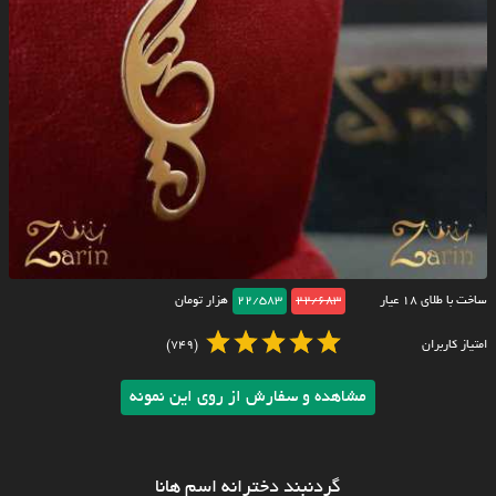
ساخت با طلای ۱۸ عیار
22/683
22/583
هزار تومان
امتیاز کاربران
(749)
مشاهده و سفارش از روی این نمونه
گردنبند دخترانه اسم هانا