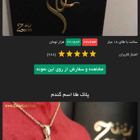
ساخت با طلای ۱۸ عیار
22/683
22/583
هزار تومان
امتیاز کاربران
(788)
مشاهده و سفارش از روی این نمونه
پلاک طلا اسم گندم