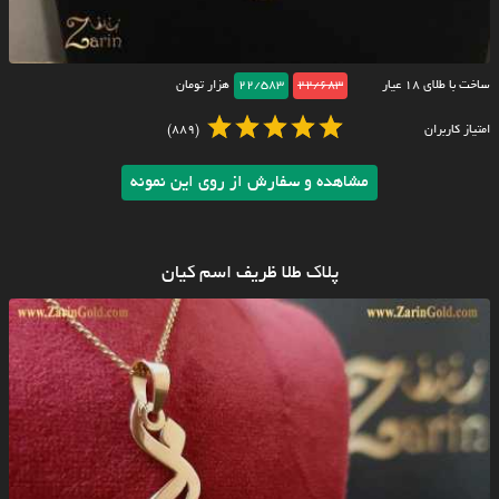
ساخت با طلای ۱۸ عیار
22/683
22/583
هزار تومان
امتیاز کاربران
(889)
مشاهده و سفارش از روی این نمونه
پلاک طلا ظریف اسم کیان