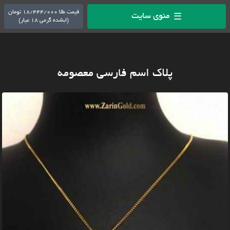
قیمت طلا 18/444/000 تومان
منوی سایت
☰
(ابشده گرمی 18 عیار)
پلاک اسم فارسی معصومه