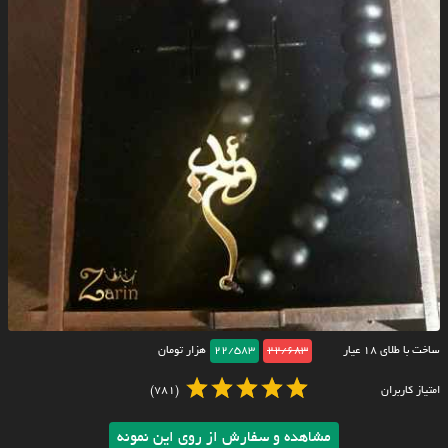
ساخت با طلای ۱۸ عیار
22/683
22/583
هزار تومان
امتیاز کاربران
(781)
مشاهده و سفارش از روی این نمونه