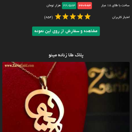
ساخت با طلای ۱۸ عیار
22/683
22/583
هزار تومان
امتیاز کاربران
(854)
مشاهده و سفارش از روی این نمونه
پلاک طلا زنانه مینو