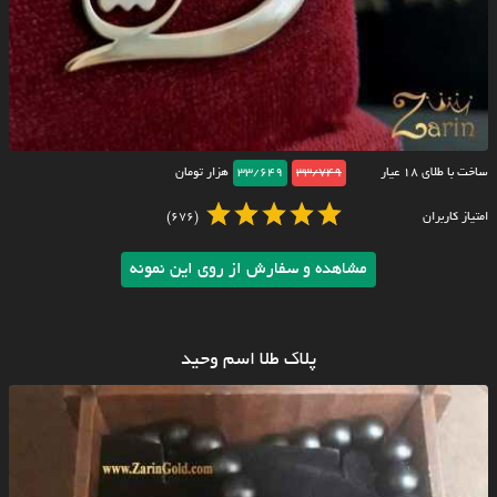
ساخت با طلای ۱۸ عیار
33/749
33/649
هزار تومان
امتیاز کاربران
(676)
مشاهده و سفارش از روی این نمونه
پلاک طلا اسم وحید