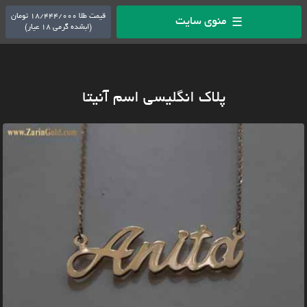
قیمت طلا 18/444/000 تومان
منوی سایت
☰
(ابشده گرمی 18 عیار)
پلاک انگلیسی اسم آنیتا