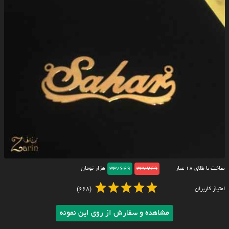
ساخت با طلای ۱۸ عیار
33/749
33/649
هزار تومان
امتیاز کاربران
(668)
مشاهده و سفارش از روی این نمونه