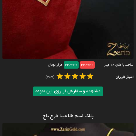
ساخت با طلای ۱۸ عیار
33/749
33/649
هزار تومان
امتیاز کاربران
(707)
مشاهده و سفارش از روی این نمونه
پلاک اسم طلا مینا طرح تاج