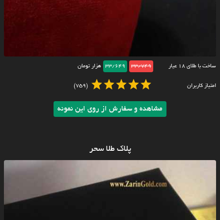
ساخت با طلای ۱۸ عیار
33/749
33/649
هزار تومان
امتیاز کاربران
(759)
مشاهده و سفارش از روی این نمونه
پلاک طلا سحر