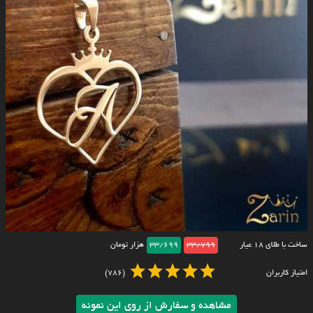
ساخت با طلای ۱۸ عیار
33/799
33/699
هزار تومان
امتیاز کاربران
(786)
مشاهده و سفارش از روی این نمونه