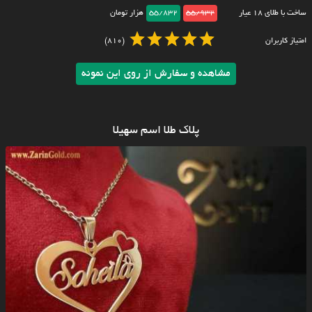
ساخت با طلای ۱۸ عیار
55/932
55/832
هزار تومان
امتیاز کاربران
(810)
مشاهده و سفارش از روی این نمونه
پلاک طلا اسم سهیلا