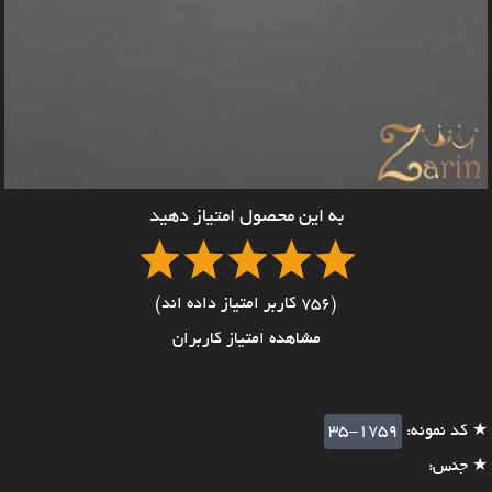
به این محصول امتیاز دهید
(756 کاربر امتیاز داده اند)
مشاهده امتیاز کاربران
★ کد نمونه:
35-1759
★ جنس: