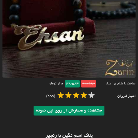
ساخت با طلای ۱۸ عیار
22/683
22/583
هزار تومان
امتیاز کاربران
(855)
مشاهده و سفارش از روی این نمونه
پلاک اسم نگین با زنجیر