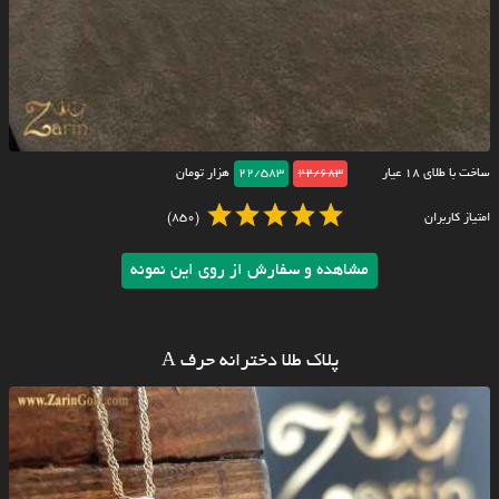
ساخت با طلای ۱۸ عیار
22/683
22/583
هزار تومان
امتیاز کاربران
(850)
مشاهده و سفارش از روی این نمونه
پلاک طلا دخترانه حرف A