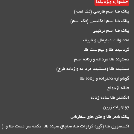
جشنواره ویژه یلدا
پلاک طلا اسم فارسی (تک اسم)
پلاک طلا اسم انگلیسی (تک اسم)
پلاک طلا اسم ترکیبی
محصولات مینیمال و ظریف
گردنبند طلا و نیم ست طلا
دستبند طلا مردانه و زنانه اسم
دستبند طلا (دستبند مردانه و زنانه طرح)
گوشواره دخترانه و زنانه طلا
حلقه ازدواج
انگشتر طلا ساده زنانه
جواهرات زرین
پلاک شعر طلا و متن های سفارشی
اکسسوری طلا (گیره کراوات طلا، سنجاق سینه طلا، دکمه سر دست طلا و..)