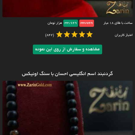
ساخت با طلای ۱۸ عیار
33/749
33/649
هزار تومان
امتیاز کاربران
(842)
مشاهده و سفارش از روی این نمونه
گردنبند اسم انگلیسی احسان با سنگ اونیکس