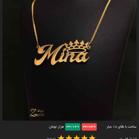
ساخت با طلای ۱۸ عیار
33/749
33/649
هزار تومان