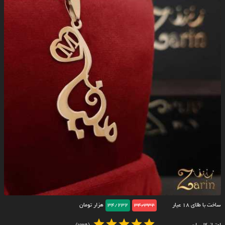
ساخت با طلای ۱۸ عیار
34/332
34/232
هزار تومان