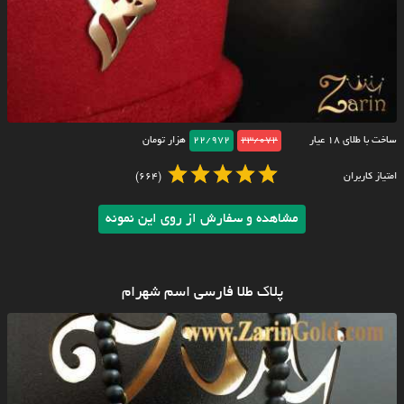
ساخت با طلای ۱۸ عیار
23/072
22/972
هزار تومان
امتیاز کاربران
(664)
مشاهده و سفارش از روی این نمونه
پلاک طلا فارسی اسم شهرام