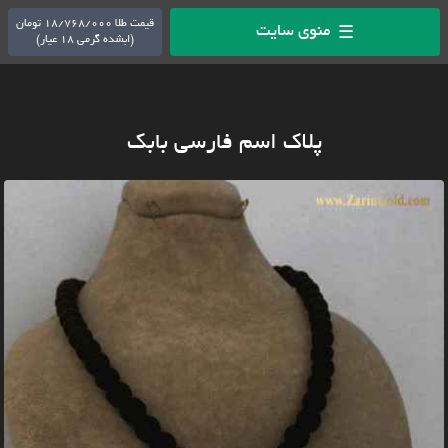
قیمت طلا 18/768/000 تومان
منوی سایت
☰
(ابشده گرمی 18 عیار)
پلاک اسم فارسی بابک