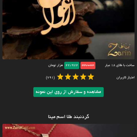
ساخت با طلای ۱۸ عیار
23/072
22/972
هزار تومان
امتیاز کاربران
(791)
مشاهده و سفارش از روی این نمونه
گردنبند طلا اسم مینا