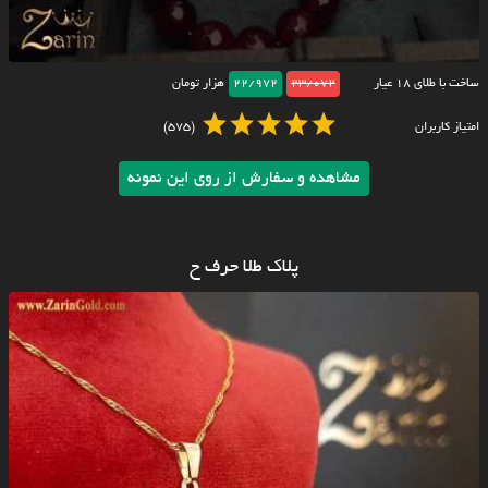
ساخت با طلای ۱۸ عیار
23/072
22/972
هزار تومان
امتیاز کاربران
(575)
مشاهده و سفارش از روی این نمونه
پلاک طلا حرف ح