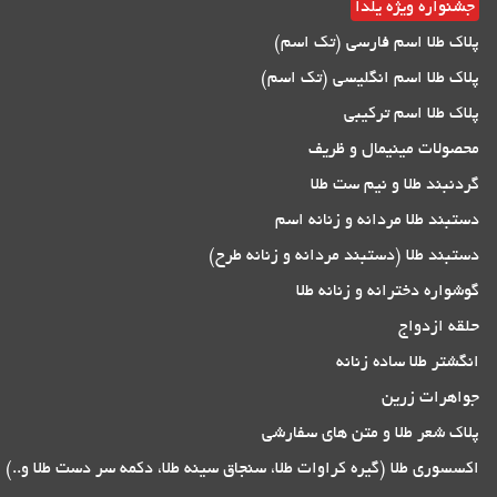
جشنواره ویژه یلدا
پلاک طلا اسم فارسی (تک اسم)
پلاک طلا اسم انگلیسی (تک اسم)
پلاک طلا اسم ترکیبی
محصولات مینیمال و ظریف
گردنبند طلا و نیم ست طلا
دستبند طلا مردانه و زنانه اسم
دستبند طلا (دستبند مردانه و زنانه طرح)
گوشواره دخترانه و زنانه طلا
حلقه ازدواج
انگشتر طلا ساده زنانه
جواهرات زرین
پلاک شعر طلا و متن های سفارشی
اکسسوری طلا (گیره کراوات طلا، سنجاق سینه طلا، دکمه سر دست طلا و..)