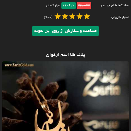
ساخت با طلای ۱۸ عیار
23/072
22/972
هزار تومان
امتیاز کاربران
(900)
مشاهده و سفارش از روی این نمونه
پلاک طلا اسم ارغوان