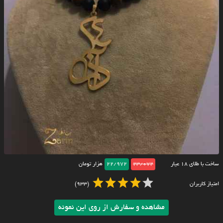
ساخت با طلای ۱۸ عیار
23/072
22/972
هزار تومان
امتیاز کاربران
(933)
مشاهده و سفارش از روی این نمونه