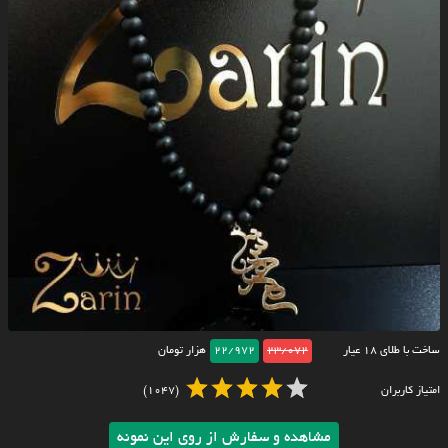
ساخت با طلای ۱۸ عیار
23/072
22/972
هزار تومان
امتیاز کاربران
(1047)
مشاهده و سفارش از روی این نمونه