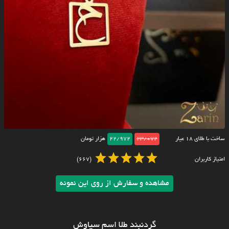
ساخت با طلای ۱۸ عیار
23/072
22/972
هزار تومان
امتیاز کاربران
(667)
مشاهده و سفارش از روی این نمونه
گردنبند طلا اسم سیاوش