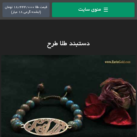
قیمت طلا 18/444/000 تومان
منوی سایت
☰
(ابشده گرمی 18 عیار)
دستبند طلا طرح