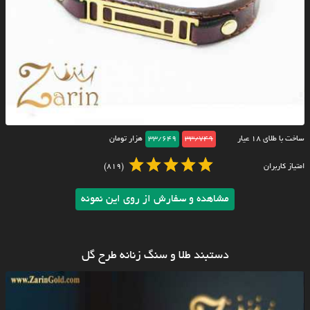
ساخت با طلای ۱۸ عیار
33/749
33/649
هزار تومان
امتیاز کاربران
(819)
مشاهده و سفارش از روی این نمونه
دستبند طلا و سنگ زنانه طرح گل