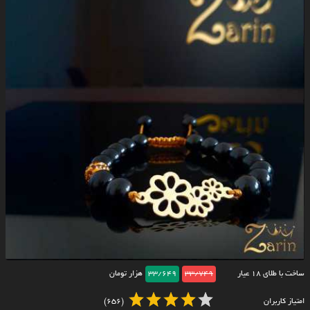
ساخت با طلای ۱۸ عیار
33/749
33/649
هزار تومان
امتیاز کاربران
(656)