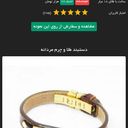
ساخت با طلای ۱۸ عیار
22/683
22/583
هزار تومان
امتیاز کاربران
(685)
مشاهده و سفارش از روی این نمونه
دستبند طلا و چرم مردانه