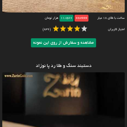
ساخت با طلای ۱۸ عیار
11/666
11/566
هزار تومان
امتیاز کاربران
(836)
مشاهده و سفارش از روی این نمونه
دستبند سنگ و طلا رد پا نوزاد