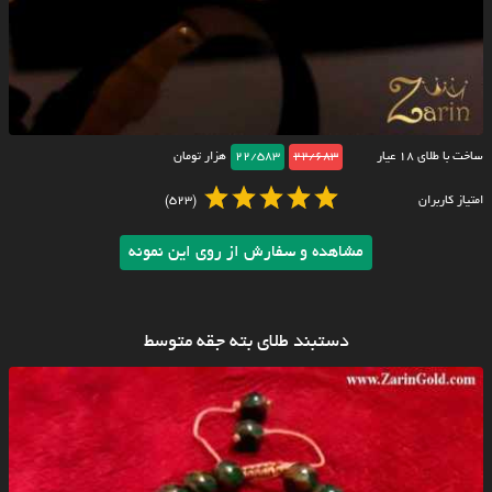
ساخت با طلای ۱۸ عیار
22/683
22/583
هزار تومان
امتیاز کاربران
(523)
مشاهده و سفارش از روی این نمونه
دستبند طلای بته جقه متوسط