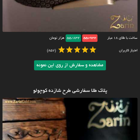
ساخت با طلای ۱۸ عیار
55/932
55/832
هزار تومان
امتیاز کاربران
(857)
مشاهده و سفارش از روی این نمونه
پلاک طلا سفارشی طرح شازده کوچولو