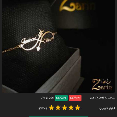
ساخت با طلای ۱۸ عیار
55/932
55/832
هزار تومان
امتیاز کاربران
(720)