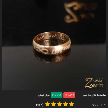
ساخت با طلای ۱۸ عیار
66/898
66/798
هزار تومان
امتیاز کاربران
(920)