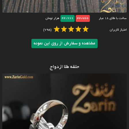
ساخت با طلای ۱۸ عیار
44/766
44/666
هزار تومان
امتیاز کاربران
(795)
مشاهده و سفارش از روی این نمونه
حلقه طلا ازدواج