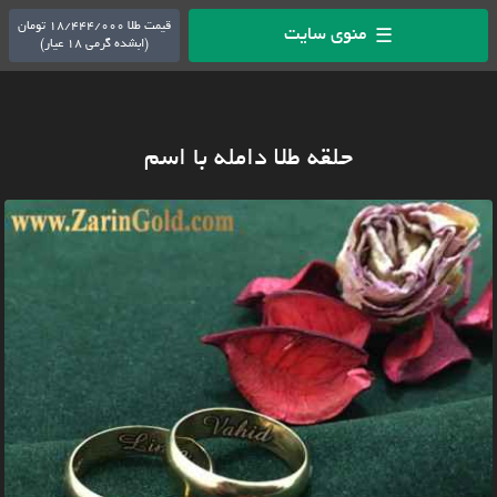
قیمت طلا 18/444/000 تومان
منوی سایت
☰
(ابشده گرمی 18 عیار)
حلقه طلا دامله با اسم