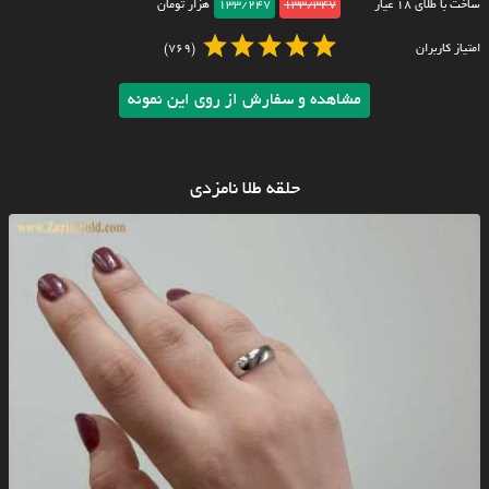
ساخت با طلای ۱۸ عیار
133/347
133/247
هزار تومان
امتیاز کاربران
(769)
مشاهده و سفارش از روی این نمونه
حلقه طلا نامزدی