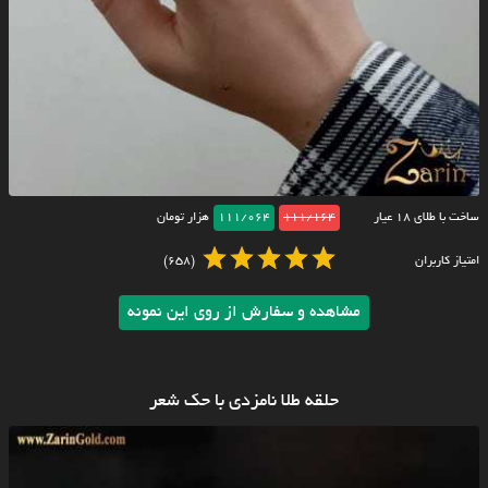
ساخت با طلای ۱۸ عیار
111/164
111/064
هزار تومان
امتیاز کاربران
(658)
مشاهده و سفارش از روی این نمونه
حلقه طلا نامزدی با حک شعر