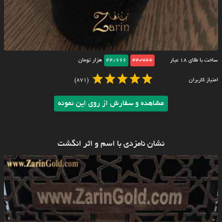
ساخت با طلای ۱۸ عیار
44/766
44/666
هزار تومان
امتیاز کاربران
(871)
مشاهده و سفارش از روی این نمونه
نشان نامزدی با اسم و اثر انگشت