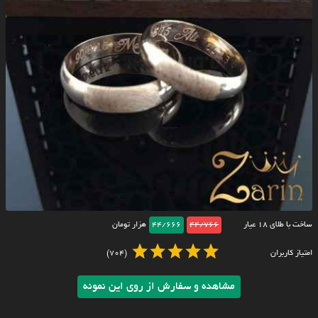
ساخت با طلای ۱۸ عیار
44/766
44/666
هزار تومان
امتیاز کاربران
(704)
مشاهده و سفارش از روی این نمونه