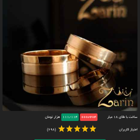
ساخت با طلای ۱۸ عیار
111/214
111/114
هزار تومان
امتیاز کاربران
(698)