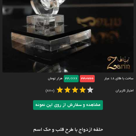
ساخت با طلای ۱۸ عیار
44/766
44/666
هزار تومان
امتیاز کاربران
(870)
مشاهده و سفارش از روی این نمونه
حلقه ازدواج با طرح قلب و حک اسم