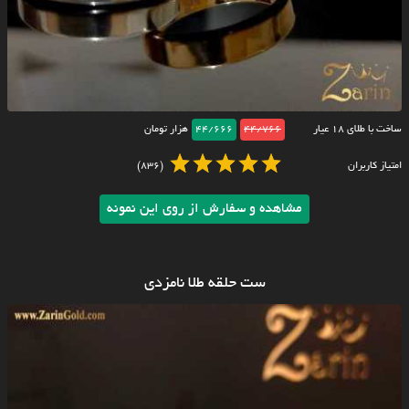
ساخت با طلای ۱۸ عیار
44/766
44/666
هزار تومان
امتیاز کاربران
(836)
مشاهده و سفارش از روی این نمونه
ست حلقه طلا نامزدی