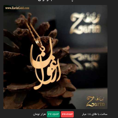
ساخت با طلای ۱۸ عیار
22/683
22/583
هزار تومان