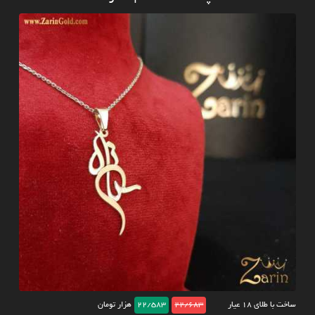
ساخت با طلای ۱۸ عیار
22/683
22/583
هزار تومان