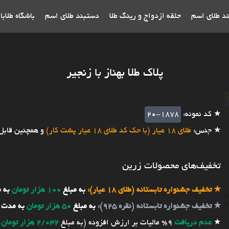
ند طلای اسم
حلقه ازدواج و رینگ طلا
دستبند طلای اسم
باشگاه طلاب
پلاک طلا بهناز با زنجیر
★ کد نمونه:
20-1878
★ جنس:
طلای 18 عیار (با حک کد طلای 18 عیار پشت کار)
و همچنین قابل
تخفیف‌های محصولات زرین
★
تخفیف جشنواره تابستانه (طلای 18 عیار):
به مبلغ
100 هزار تومان
به 
★
تخفیف جشنواره تابستانه (نقره 925):
به مبلغ
50 هزار تومان
به مدت 
★
عدم دریافت
9% مالیات بر ارزش افزوده (به مبلغ
2/032 هزار تومان