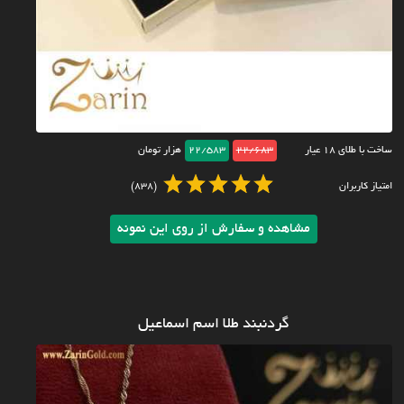
ساخت با طلای ۱۸ عیار
22/683
22/583
هزار تومان
امتیاز کاربران
(838)
مشاهده و سفارش از روی این نمونه
گردنبند طلا اسم اسماعیل