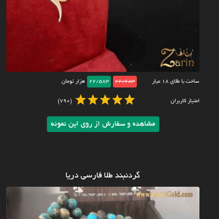
ساخت با طلای ۱۸ عیار
22/683
22/583
هزار تومان
امتیاز کاربران
(790)
مشاهده و سفارش از روی این نمونه
گردنبند طلا فارسی دریا