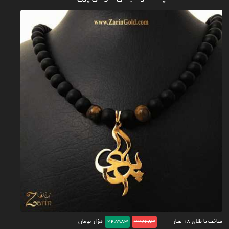
ساخت با طلای ۱۸ عیار
22/683
22/583
هزار تومان