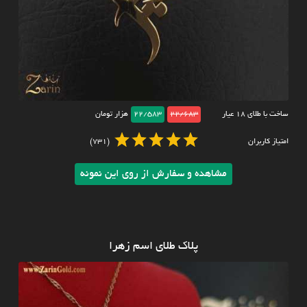
ساخت با طلای ۱۸ عیار
22/683
22/583
هزار تومان
امتیاز کاربران
(731)
مشاهده و سفارش از روی این نمونه
پلاک طلای اسم زهرا