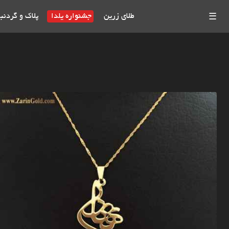
طلای زرین
جشنواره یلدا
پلاک و گردنب
☰