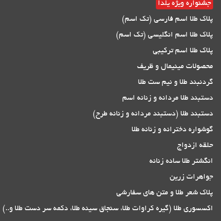
جشنواره ویژه یلدا
پلاک طلا اسم فارسی (تک اسم)
پلاک طلا اسم انگلیسی (تک اسم)
پلاک طلا اسم ترکیبی
محصولات مینیمال و ظریف
گردنبند طلا و نیم ست طلا
دستبند طلا مردانه و زنانه اسم
دستبند طلا (دستبند مردانه و زنانه طرح)
گوشواره دخترانه و زنانه طلا
حلقه ازدواج
انگشتر طلا ساده زنانه
جواهرات زرین
پلاک شعر طلا و متن های سفارشی
اکسسوری طلا (گیره کراوات طلا، سنجاق سینه طلا، دکمه سر دست طلا و..)