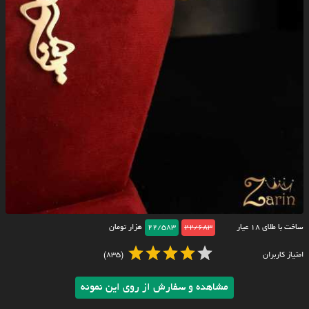
ساخت با طلای ۱۸ عیار
22/683
22/583
هزار تومان
امتیاز کاربران
(835)
مشاهده و سفارش از روی این نمونه