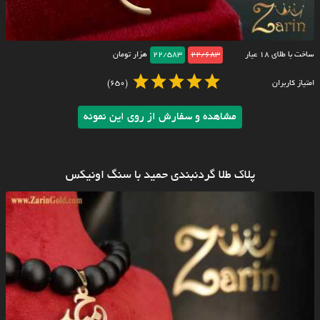
ساخت با طلای ۱۸ عیار
22/683
22/583
هزار تومان
امتیاز کاربران
(650)
مشاهده و سفارش از روی این نمونه
پلاک طلا گردنبندی حمید با سنگ اونیکس