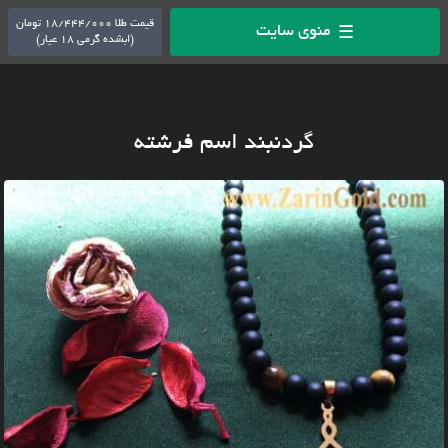
قیمت طلا 18/444/000 تومان
منوی سایت
☰
(ابشده گرمی 18 عیار)
گردنبند اسم فرشته