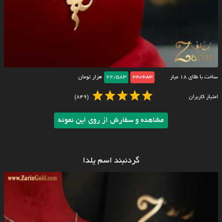
ساخت با طلای ۱۸ عیار
22/683
22/583
هزار تومان
امتیاز کاربران
(849)
مشاهده و سفارش از روی این نمونه
گردنبند اسم یلدا