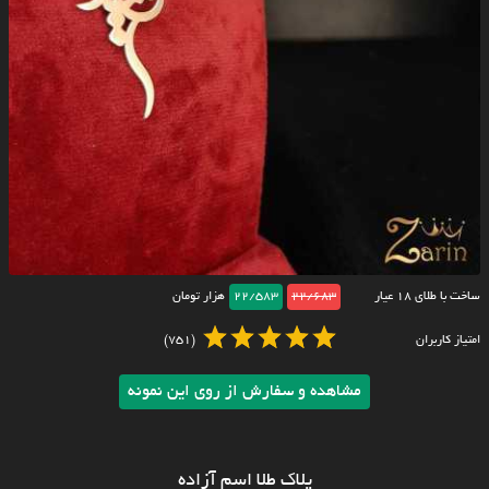
ساخت با طلای ۱۸ عیار
22/683
22/583
هزار تومان
امتیاز کاربران
(751)
مشاهده و سفارش از روی این نمونه
پلاک طلا اسم آزاده