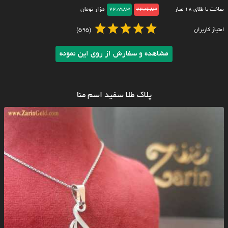
ساخت با طلای ۱۸ عیار
22/683
22/583
هزار تومان
امتیاز کاربران
(595)
مشاهده و سفارش از روی این نمونه
پلاک طلا سفید اسم منا