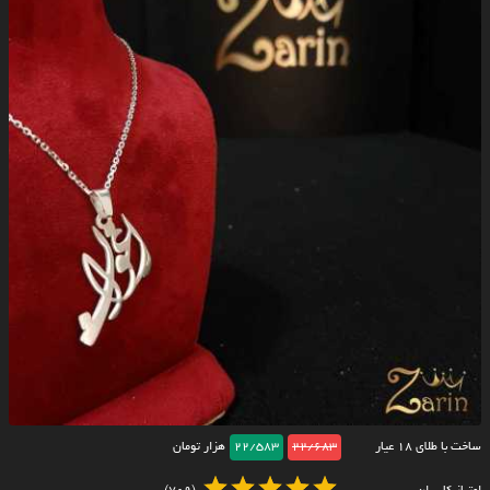
ساخت با طلای ۱۸ عیار
22/683
22/583
هزار تومان