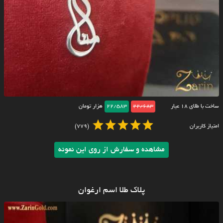
ساخت با طلای ۱۸ عیار
22/683
22/583
هزار تومان
امتیاز کاربران
(779)
مشاهده و سفارش از روی این نمونه
پلاک طلا اسم ارغوان