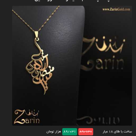
ساخت با طلای ۱۸ عیار
89/131
89/031
هزار تومان