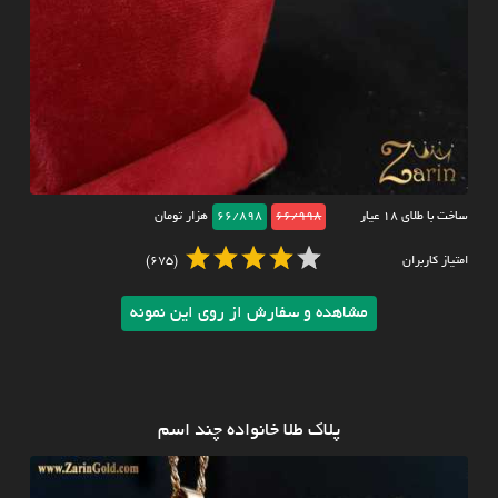
ساخت با طلای ۱۸ عیار
66/998
66/898
هزار تومان
امتیاز کاربران
(675)
مشاهده و سفارش از روی این نمونه
پلاک طلا خانواده چند اسم