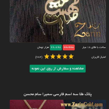
ساخت با طلای ۱۸ عیار
66/998
66/898
هزار تومان
امتیاز کاربران
(682)
مشاهده و سفارش از روی این نمونه
پلاک طلا سه اسم فارسی سمیرا سام محسن