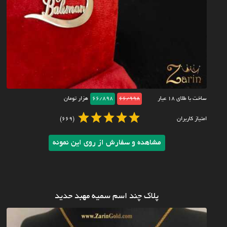
ساخت با طلای ۱۸ عیار
66/998
66/898
هزار تومان
امتیاز کاربران
(669)
مشاهده و سفارش از روی این نمونه
پلاک چند اسم سمیه مهبد حدید