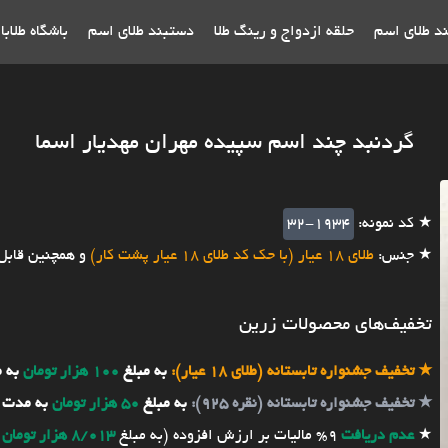
ند طلای اسم
حلقه ازدواج و رینگ طلا
دستبند طلای اسم
باشگاه طلاب
گردنبد چند اسم سپیده مهران مهدیار اسما
★ کد نمونه:
32-1934
★ جنس:
طلای 18 عیار (با حک کد طلای 18 عیار پشت کار)
و همچنین قابل
تخفیف‌های محصولات زرین
★
تخفیف جشنواره تابستانه (طلای 18 عیار):
به مبلغ
100 هزار تومان
به 
★
تخفیف جشنواره تابستانه (نقره 925):
به مبلغ
50 هزار تومان
به مدت 
★
عدم دریافت
9% مالیات بر ارزش افزوده (به مبلغ
8/013 هزار تومان