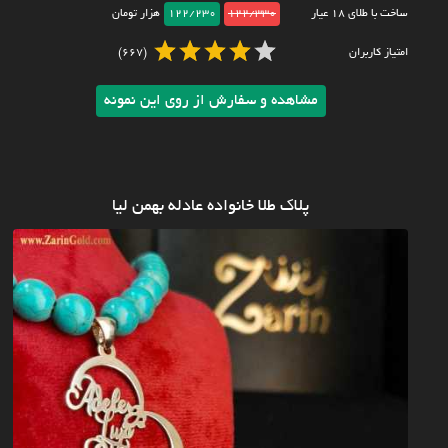
ساخت با طلای ۱۸ عیار
122/330
122/230
هزار تومان
امتیاز کاربران
(667)
مشاهده و سفارش از روی این نمونه
پلاک طلا خانواده عادله بهمن لیا