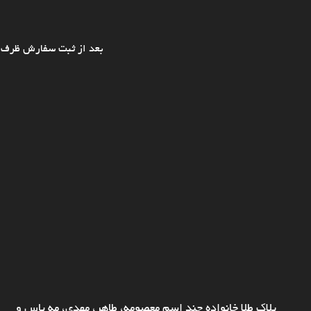
بعد از ثبت سفارش ظرف ی
پلاک طلا خانواده چند اسم معصومه، طاهر، مهدی، مه یاس و