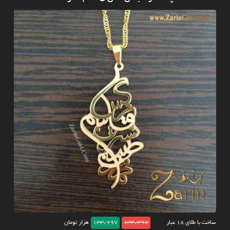
ساخت با طلای ۱۸ عیار
133/397
133/297
هزار تومان