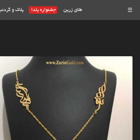
طلای زرین
جشنواره یلدا
پلاک و گردنب
☰