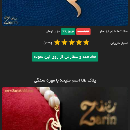
ساخت با طلای ۱۸ عیار
22/683
22/583
هزار تومان
امتیاز کاربران
(739)
مشاهده و سفارش از روی این نمونه
پلاک طلا اسم ملیحه با مهره سنگی