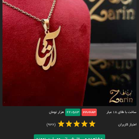
ساخت با طلای ۱۸ عیار
22/683
22/583
هزار تومان
امتیاز کاربران
(926)