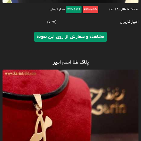
ساخت با طلای ۱۸ عیار
33/749
33/649
هزار تومان
امتیاز کاربران
(735)
مشاهده و سفارش از روی این نمونه
پلاک طلا اسم امیر