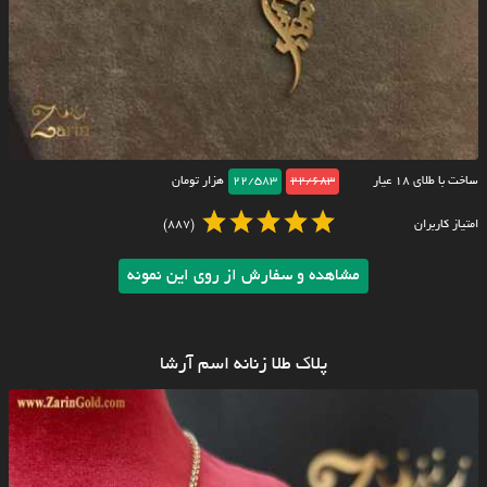
ساخت با طلای ۱۸ عیار
22/683
22/583
هزار تومان
امتیاز کاربران
(887)
مشاهده و سفارش از روی این نمونه
پلاک طلا زنانه اسم آرشا