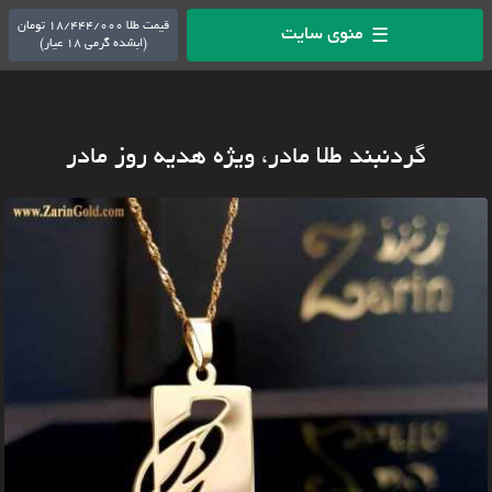
قیمت طلا 18/444/000 تومان
منوی سایت
☰
(ابشده گرمی 18 عیار)
گردنبند طلا مادر، ویژه هدیه روز مادر