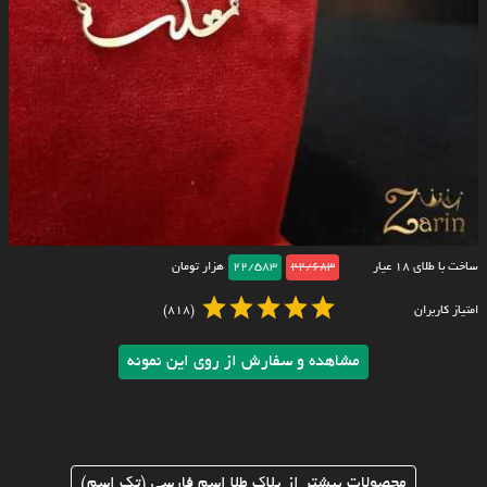
ساخت با طلای ۱۸ عیار
22/683
22/583
هزار تومان
امتیاز کاربران
(818)
مشاهده و سفارش از روی این نمونه
محصولات بیشتر از پلاک طلا اسم فارسی (تک اسم)