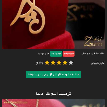
ساخت با طلای ۱۸ عیار
22/683
22/583
هزار تومان
امتیاز کاربران
(662)
مشاهده و سفارش از روی این نمونه
گردنبند اسم طلا آماندا