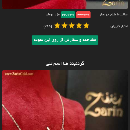
ساخت با طلای ۱۸ عیار
33/749
33/649
هزار تومان
امتیاز کاربران
(769)
مشاهده و سفارش از روی این نمونه
گردنبند طلا اسم تلی