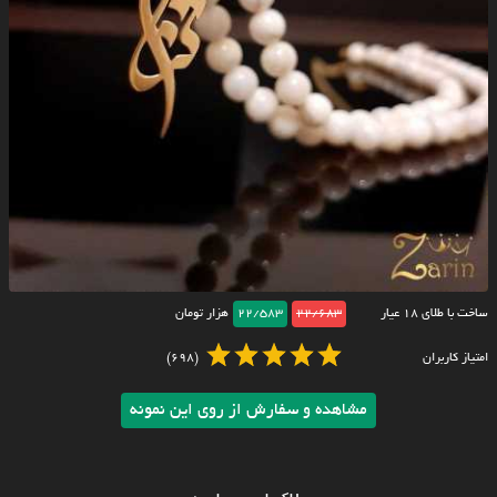
ساخت با طلای ۱۸ عیار
22/683
22/583
هزار تومان
امتیاز کاربران
(698)
مشاهده و سفارش از روی این نمونه