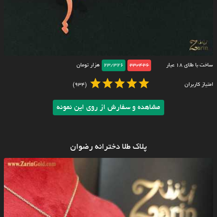
ساخت با طلای ۱۸ عیار
23/426
23/326
هزار تومان
امتیاز کاربران
(934)
مشاهده و سفارش از روی این نمونه
پلاک طلا دخترانه رضوان