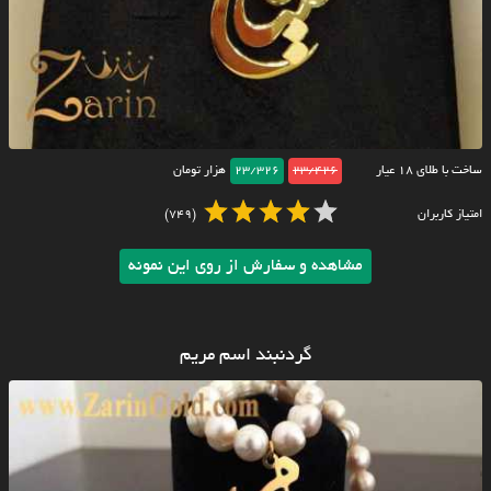
ساخت با طلای ۱۸ عیار
23/426
23/326
هزار تومان
امتیاز کاربران
(749)
مشاهده و سفارش از روی این نمونه
گردنبند اسم مریم