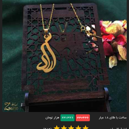
ساخت با طلای ۱۸ عیار
23/426
23/326
هزار تومان