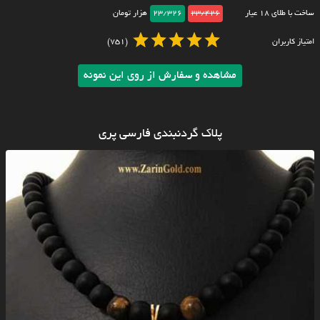
ساخت با طلای ۱۸ عیار
23/426
23/326
هزار تومان
امتیاز کاربران
(751)
مشاهده و سفارش از روی این نمونه
پلاک گردنبندی فارسی پری