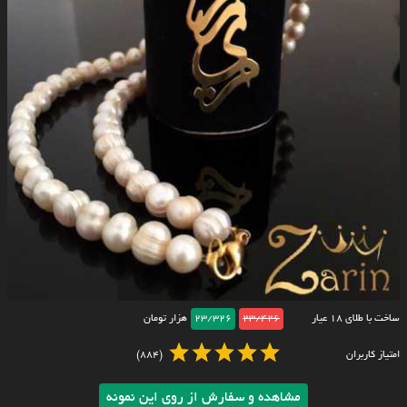
ساخت با طلای ۱۸ عیار
23/426
23/326
هزار تومان
امتیاز کاربران
(884)
مشاهده و سفارش از روی این نمونه