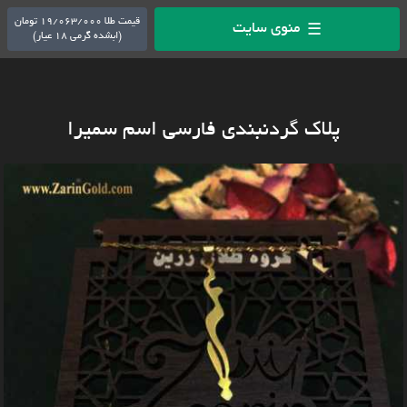
قیمت طلا 19/063/000 تومان
منوی سایت
☰
(ابشده گرمی 18 عیار)
پلاک گردنبندی فارسی اسم سمیرا