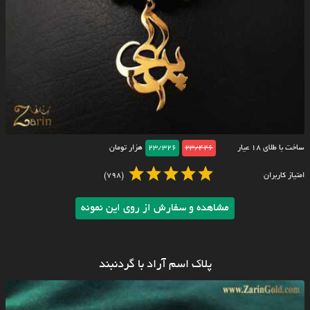
ساخت با طلای ۱۸ عیار
23/426
23/326
هزار تومان
امتیاز کاربران
(798)
مشاهده و سفارش از روی این نمونه
پلاک اسم آراد با گردنبند