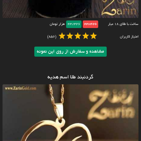
ساخت با طلای ۱۸ عیار
23/426
23/326
هزار تومان
امتیاز کاربران
(856)
مشاهده و سفارش از روی این نمونه
گردنبند طلا اسم هدیه