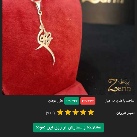
ساخت با طلای ۱۸ عیار
23/426
23/326
هزار تومان
امتیاز کاربران
(719)
مشاهده و سفارش از روی این نمونه