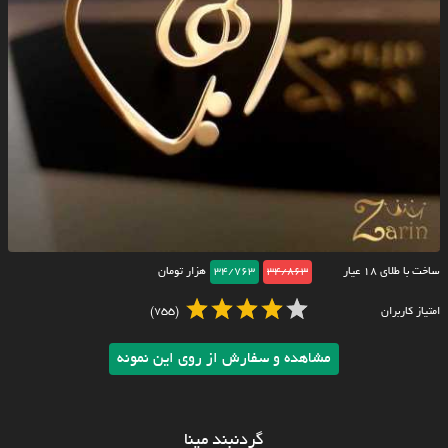
ساخت با طلای ۱۸ عیار
34/863
34/763
هزار تومان
امتیاز کاربران
(755)
مشاهده و سفارش از روی این نمونه
گردنبند مینا