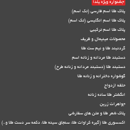
جشنواره ویژه یلدا
پلاک طلا اسم فارسی (تک اسم)
پلاک طلا اسم انگلیسی (تک اسم)
پلاک طلا اسم ترکیبی
محصولات مینیمال و ظریف
گردنبند طلا و نیم ست طلا
دستبند طلا مردانه و زنانه اسم
دستبند طلا (دستبند مردانه و زنانه طرح)
گوشواره دخترانه و زنانه طلا
حلقه ازدواج
انگشتر طلا ساده زنانه
جواهرات زرین
پلاک شعر طلا و متن های سفارشی
اکسسوری طلا (گیره کراوات طلا، سنجاق سینه طلا، دکمه سر دست طلا و..)