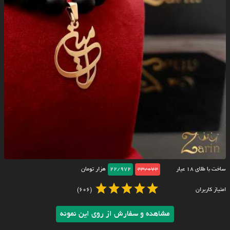
ساخت با طلای ۱۸ عیار
23/072
22/972
هزار تومان
امتیاز کاربران
(606)
مشاهده و سفارش از روی این نمونه