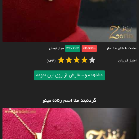
ساخت با طلای ۱۸ عیار
34/332
34/232
هزار تومان
امتیاز کاربران
(834)
مشاهده و سفارش از روی این نمونه
گردنبند طلا اسم زنانه مینو