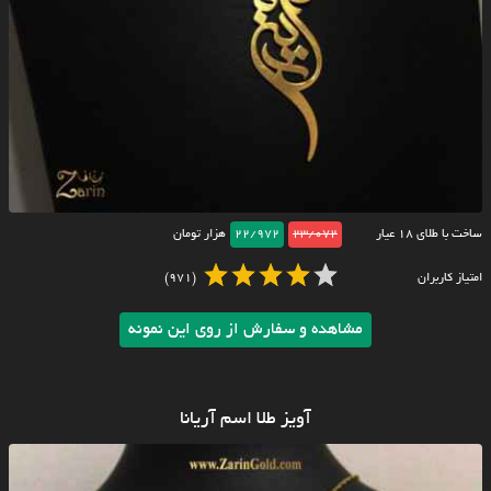
ساخت با طلای ۱۸ عیار
23/072
22/972
هزار تومان
امتیاز کاربران
(971)
مشاهده و سفارش از روی این نمونه
آویز طلا اسم آریانا