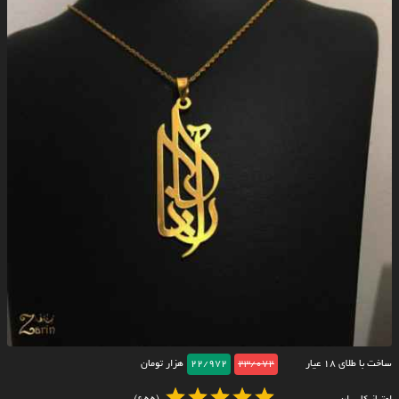
ساخت با طلای ۱۸ عیار
23/072
22/972
هزار تومان