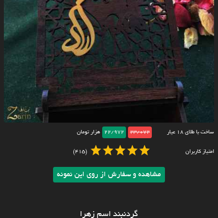
ساخت با طلای ۱۸ عیار
23/072
22/972
هزار تومان
امتیاز کاربران
(415)
مشاهده و سفارش از روی این نمونه
گردنبند اسم زهرا