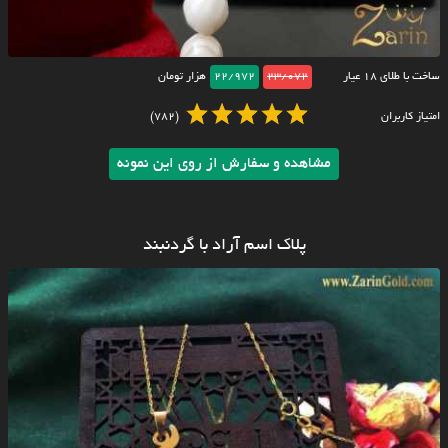
ساخت با طلای ۱۸ عیار
23/072
22/972
هزار تومان
امتیاز کاربران
(782)
مشاهده و سفارش از روی این نمونه
پلاک اسم آراد با گردنبند