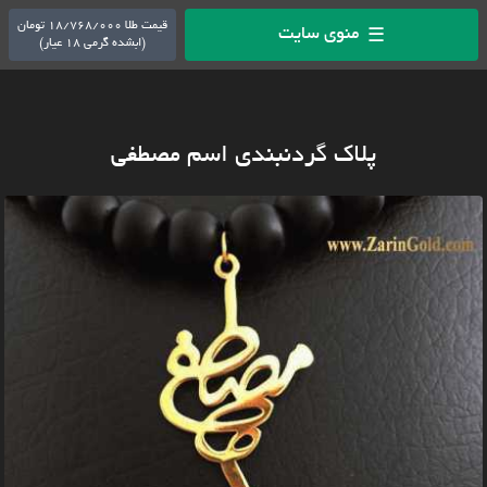
قیمت طلا 18/768/000 تومان
منوی سایت
☰
(ابشده گرمی 18 عیار)
پلاک گردنبندی اسم مصطفی