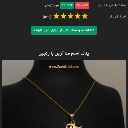
ساخت با طلای ۱۸ عیار
23/072
22/972
هزار تومان
امتیاز کاربران
(560)
مشاهده و سفارش از روی این نمونه
پلاک اسم طلا آرین با زنجیر