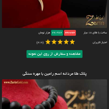
ساخت با طلای ۱۸ عیار
23/072
22/972
هزار تومان
امتیاز کاربران
(818)
مشاهده و سفارش از روی این نمونه
پلاک طلا مردانه اسم رامین با مهره سنگی