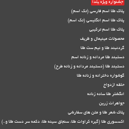
جشنواره ویژه یلدا
پلاک طلا اسم فارسی (تک اسم)
پلاک طلا اسم انگلیسی (تک اسم)
پلاک طلا اسم ترکیبی
محصولات مینیمال و ظریف
گردنبند طلا و نیم ست طلا
دستبند طلا مردانه و زنانه اسم
دستبند طلا (دستبند مردانه و زنانه طرح)
گوشواره دخترانه و زنانه طلا
حلقه ازدواج
انگشتر طلا ساده زنانه
جواهرات زرین
پلاک شعر طلا و متن های سفارشی
اکسسوری طلا (گیره کراوات طلا، سنجاق سینه طلا، دکمه سر دست طلا و..)