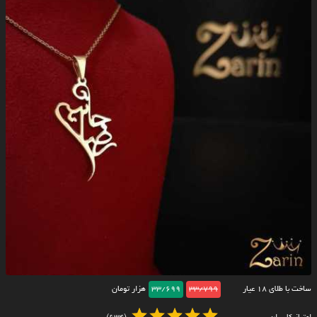
ساخت با طلای ۱۸ عیار
33/799
33/699
هزار تومان