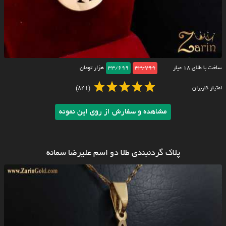
ساخت با طلای ۱۸ عیار
33/799
33/699
هزار تومان
امتیاز کاربران
(841)
مشاهده و سفارش از روی این نمونه
پلاک گردنبندی طلا دو اسم علیرضا سمانه