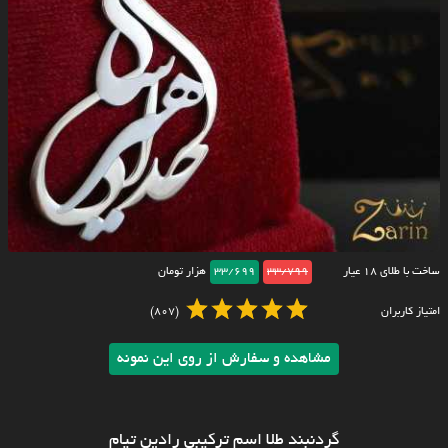
ساخت با طلای ۱۸ عیار
33/799
33/699
هزار تومان
امتیاز کاربران
(807)
مشاهده و سفارش از روی این نمونه
گردنبند طلا اسم ترکیبی رادین تیام