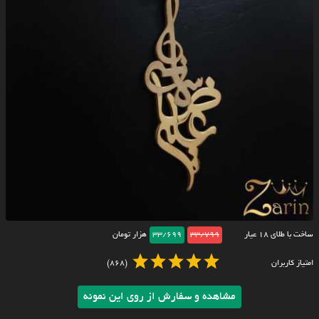
ساخت با طلای ۱۸ عیار
33/799
33/699
هزار تومان
امتیاز کاربران
(868)
مشاهده و سفارش از روی این نمونه