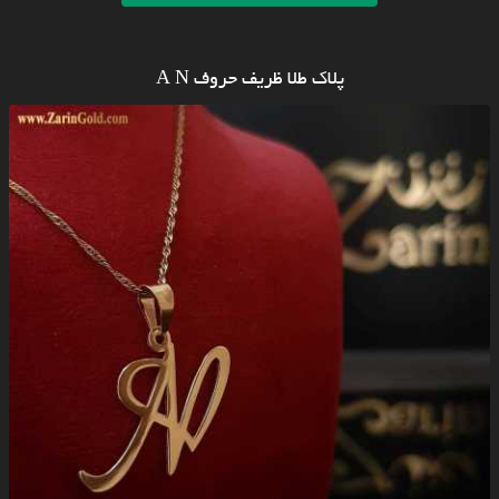
پلاک طلا ظریف حروف A N