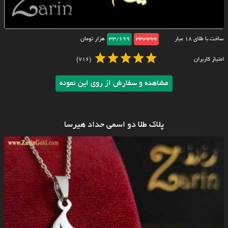
ساخت با طلای ۱۸ عیار
33/799
33/699
هزار تومان
امتیاز کاربران
(716)
مشاهده و سفارش از روی این نمونه
پلاک طلا دو اسمی حداد هیرسا