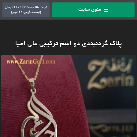
قیمت طلا 18/444/000 تومان
منوی سایت
☰
(ابشده گرمی 18 عیار)
پلاک گردنبندی دو اسم ترکیبی علی احیا