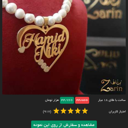
ساخت با طلای ۱۸ عیار
44/866
44/766
هزار تومان
امتیاز کاربران
(917)
مشاهده و سفارش از روی این نمونه