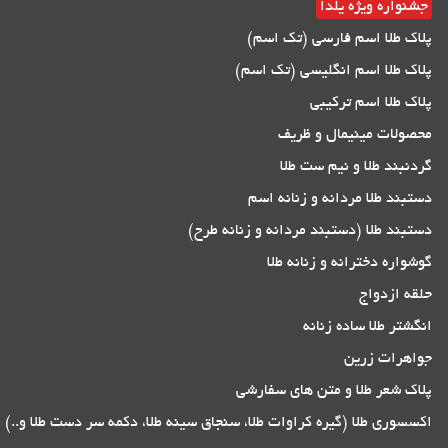
جشنواره ویژه یلدا
پلاک طلا اسم فارسی (تک اسم)
پلاک طلا اسم انگلیسی (تک اسم)
پلاک طلا اسم ترکیبی
محصولات مینیمال و ظریف
گردنبند طلا و نیم ست طلا
دستبند طلا مردانه و زنانه اسم
دستبند طلا (دستبند مردانه و زنانه طرح)
گوشواره دخترانه و زنانه طلا
حلقه ازدواج
انگشتر طلا ساده زنانه
جواهرات زرین
پلاک شعر طلا و متن های سفارشی
اکسسوری طلا (گیره کراوات طلا، سنجاق سینه طلا، دکمه سر دست طلا و..)