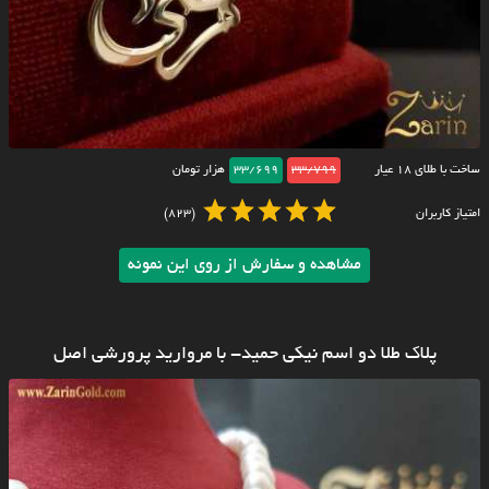
ساخت با طلای ۱۸ عیار
33/799
33/699
هزار تومان
امتیاز کاربران
(823)
مشاهده و سفارش از روی این نمونه
پلاک طلا دو اسم نیکی حمید- با مروارید پرورشی اصل