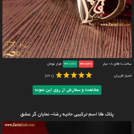
ساخت با طلای ۱۸ عیار
44/866
44/766
هزار تومان
امتیاز کاربران
(761)
مشاهده و سفارش از روی این نمونه
پلاک طلا اسم ترکیبی حانیه رضا- نمایان گر عشق