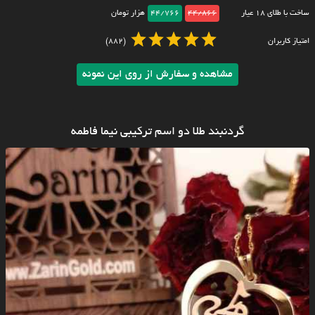
ساخت با طلای ۱۸ عیار
44/866
44/766
هزار تومان
امتیاز کاربران
(882)
مشاهده و سفارش از روی این نمونه
گردنبند طلا دو اسم ترکیبی نیما فاطمه