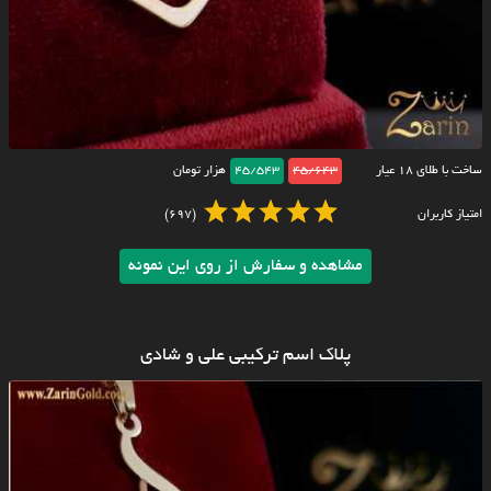
ساخت با طلای ۱۸ عیار
45/643
45/543
هزار تومان
امتیاز کاربران
(697)
مشاهده و سفارش از روی این نمونه
پلاک اسم ترکیبی علی و شادی