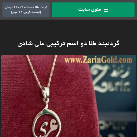
قیمت طلا 18/768/000 تومان
منوی سایت
☰
(ابشده گرمی 18 عیار)
گردنبند طلا دو اسم ترکیبی علی شادی