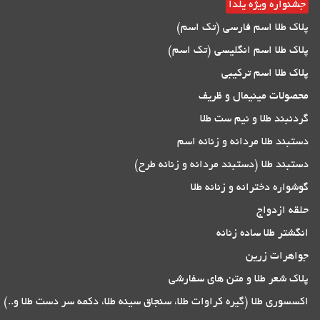
جشنواره ویژه یلدا
پلاک طلا اسم فارسی (تک اسم)
پلاک طلا اسم انگلیسی (تک اسم)
پلاک طلا اسم ترکیبی
محصولات مینیمال و ظریف
گردنبند طلا و نیم ست طلا
دستبند طلا مردانه و زنانه اسم
دستبند طلا (دستبند مردانه و زنانه طرح)
گوشواره دخترانه و زنانه طلا
حلقه ازدواج
انگشتر طلا ساده زنانه
جواهرات زرین
پلاک شعر طلا و متن های سفارشی
اکسسوری طلا (گیره کراوات طلا، سنجاق سینه طلا، دکمه سر دست طلا و..)