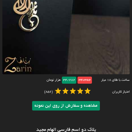
ساخت با طلای ۱۸ عیار
34/382
34/282
هزار تومان
امتیاز کاربران
(856)
مشاهده و سفارش از روی این نمونه
پلاک دو اسم فارسی الهام مجید