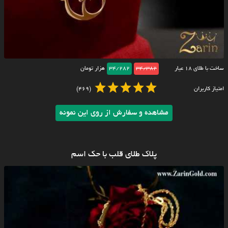
ساخت با طلای ۱۸ عیار
34/382
34/282
هزار تومان
امتیاز کاربران
(469)
مشاهده و سفارش از روی این نمونه
پلاک طلای قلب با حک اسم