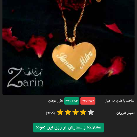
ساخت با طلای ۱۸ عیار
34/382
34/282
هزار تومان
امتیاز کاربران
(945)
مشاهده و سفارش از روی این نمونه