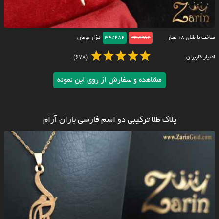
ساخت با طلای ۱۸ عیار
34/382
34/282
هزار تومان
امتیاز کاربران
(678)
مشاهده و سفارش از روی این نمونه
پلاک طلا ترکیبی دو اسم فارسی باران آرام