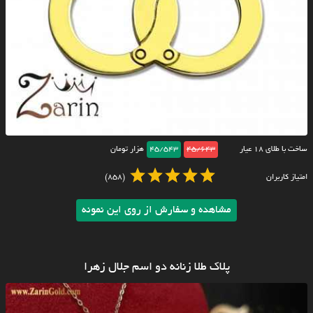
ساخت با طلای ۱۸ عیار
45/643
45/543
هزار تومان
امتیاز کاربران
(858)
مشاهده و سفارش از روی این نمونه
پلاک طلا زنانه دو اسم جلال زهرا