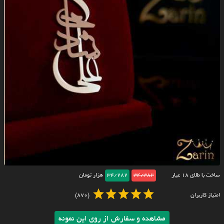
ساخت با طلای ۱۸ عیار
34/382
34/282
هزار تومان
امتیاز کاربران
(870)
مشاهده و سفارش از روی این نمونه