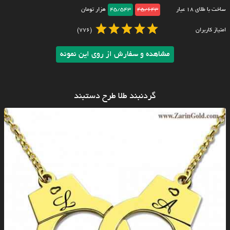
ساخت با طلای ۱۸ عیار
45/643
45/543
هزار تومان
امتیاز کاربران
(776)
مشاهده و سفارش از روی این نمونه
گردنبند طلا طرح دستبند