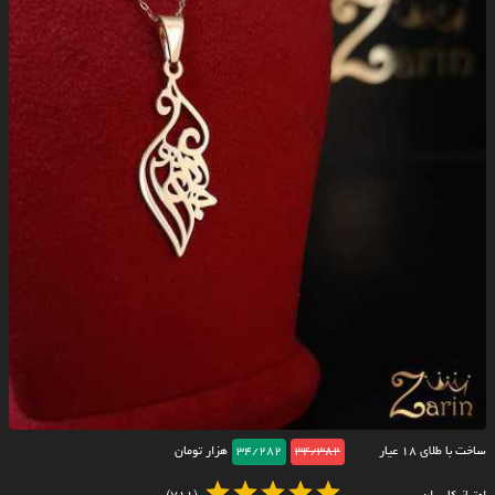
ساخت با طلای ۱۸ عیار
34/382
34/282
هزار تومان