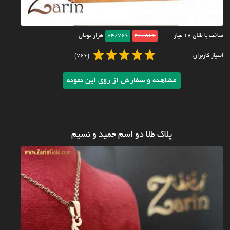
ساخت با طلای ۱۸ عیار
44/866
44/766
هزار تومان
امتیاز کاربران
(766)
مشاهده و سفارش از روی این نمونه
پلاک طلا دو اسم حمید و نسیم