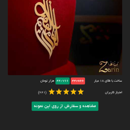
ساخت با طلای ۱۸ عیار
44/866
44/766
هزار تومان
امتیاز کاربران
(621)
مشاهده و سفارش از روی این نمونه