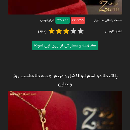
ساخت با طلای ۱۸ عیار
33/799
33/699
هزار تومان
امتیاز کاربران
(630)
مشاهده و سفارش از روی این نمونه
پلاک طلا دو اسم ابوالفضل و مریم، هدیه طلا مناسب روز
ولنتاین