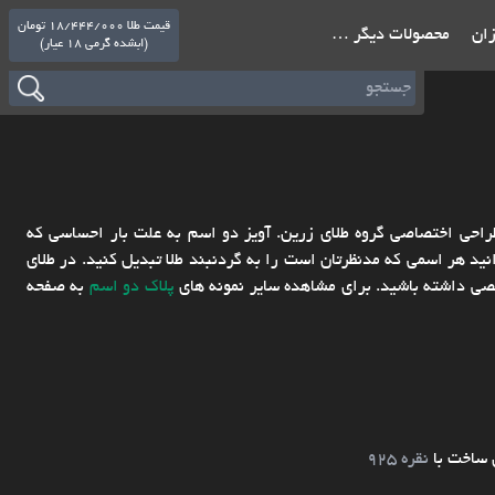
قیمت طلا 18/444/000 تومان
ازان
محصولات دیگر …
(ابشده گرمی 18 عیار)
طلا دو اسم علی نرگس، ساخته شده با طلای 18 عیار و طراحی اختصاصی گروه طلای زرین. آویز دو اسم به علت بار احساسی که
ید هر اسمی که مدنظرتان است را به گردنبند طلا تبدیل کنید. در طلای
شخصی داشته باشید. برای مشاهده سایر نمونه های
پلاک دو اسم
به صفحه
 ساخت با
نقره 925