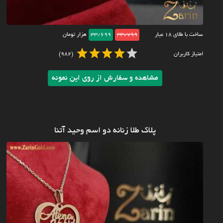
ساخت با طلای ۱۸ عیار
33/799
33/699
هزار تومان
امتیاز کاربران
(982)
مشاهده و سفارش از روی این نمونه
پلاک طلا زنانه دو اسم وحید آتنا