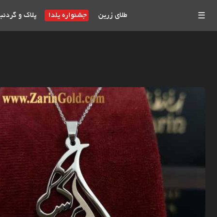
طلای زرین
جشنواره یلدا
پلاک و گردنب
☰