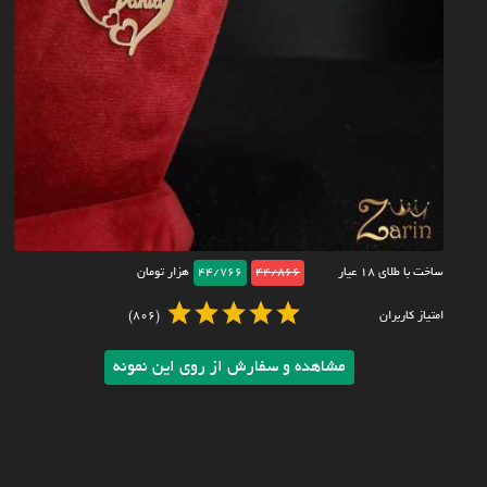
ساخت با طلای ۱۸ عیار
44/866
44/766
هزار تومان
امتیاز کاربران
(806)
مشاهده و سفارش از روی این نمونه