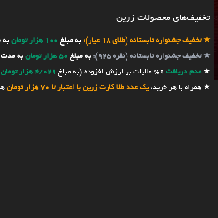
تخفیف‌های محصولات زرین
★
تخفیف جشنواره تابستانه (طلای 18 عیار):
به مبلغ
100 هزار تومان
به 
★
تخفیف جشنواره تابستانه (نقره 925):
به مبلغ
50 هزار تومان
به مدت 
★
عدم دریافت
9% مالیات بر ارزش افزوده (به مبلغ
4/029 هزار تومان
★ همراه با هر خرید،
یک عدد طلا کارت زرین با اعتبار تا 70 هزار تومان
هد