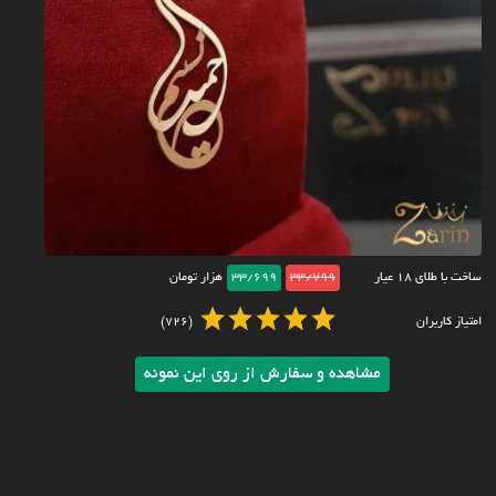
ساخت با طلای ۱۸ عیار
33/799
33/699
هزار تومان
امتیاز کاربران
(726)
مشاهده و سفارش از روی این نمونه