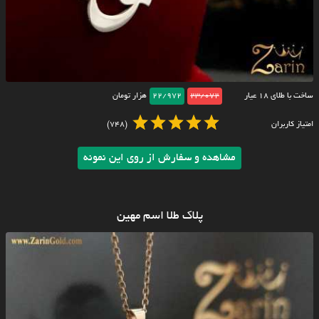
ساخت با طلای ۱۸ عیار
23/072
22/972
هزار تومان
امتیاز کاربران
(748)
مشاهده و سفارش از روی این نمونه
پلاک طلا اسم مهین