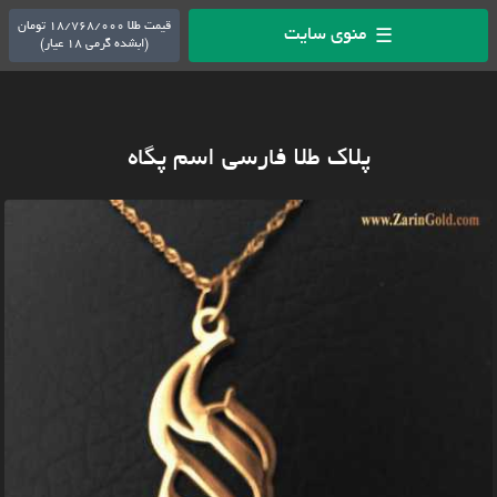
قیمت طلا 18/768/000 تومان
منوی سایت
☰
(ابشده گرمی 18 عیار)
پلاک طلا فارسی اسم پگاه