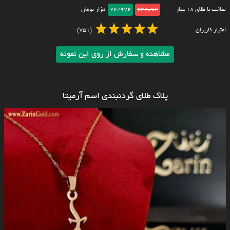
ساخت با طلای ۱۸ عیار
23/072
22/972
هزار تومان
امتیاز کاربران
(751)
مشاهده و سفارش از روی این نمونه
پلاک طلای گردنبندی اسم آرمیتا