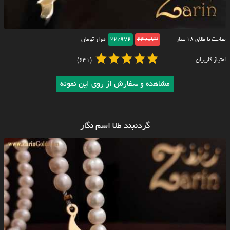
ساخت با طلای ۱۸ عیار
23/072
22/972
هزار تومان
امتیاز کاربران
(631)
مشاهده و سفارش از روی این نمونه
گردنبند طلا اسم نگار