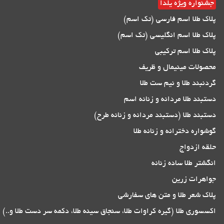
جشنواره ویژه یلدا
پلاک طلا اسم فارسی (تک اسم)
پلاک طلا اسم انگلیسی (تک اسم)
پلاک طلا اسم ترکیبی
محصولات مینیمال و ظریف
گردنبند طلا و نیم ست طلا
دستبند طلا مردانه و زنانه اسم
دستبند طلا (دستبند مردانه و زنانه طرح)
گوشواره دخترانه و زنانه طلا
حلقه ازدواج
انگشتر طلا ساده زنانه
جواهرات زرین
پلاک شعر طلا و متن های سفارشی
اکسسوری طلا (گیره کراوات طلا، سنجاق سینه طلا، دکمه سر دست طلا و..)