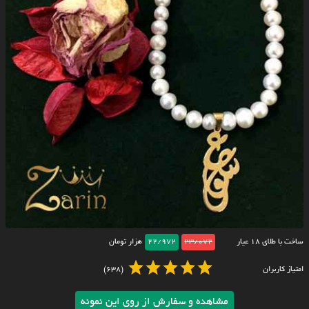
ساخت با طلای ۱۸ عیار
23/072
22/972
هزار تومان
امتیاز کاربران
(638)
مشاهده و سفارش از روی این نمونه