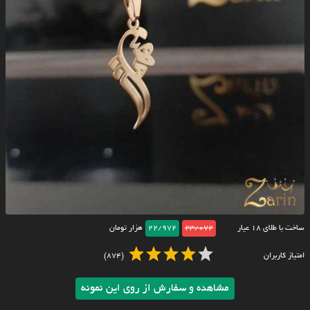
ساخت با طلای ۱۸ عیار
23/072
22/972
هزار تومان
امتیاز کاربران
(874)
مشاهده و سفارش از روی این نمونه