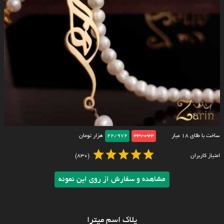
ساخت با طلای ۱۸ عیار
23/072
22/972
هزار تومان
امتیاز کاربران
(830)
مشاهده و سفارش از روی این نمونه
پلاک اسم میترا