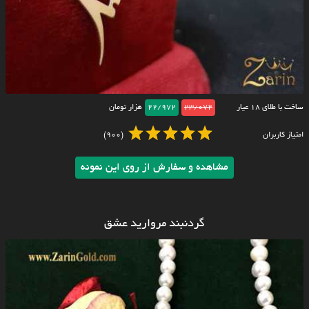
ساخت با طلای ۱۸ عیار
23/072
22/972
هزار تومان
امتیاز کاربران
(900)
مشاهده و سفارش از روی این نمونه
گردنبند مروارید عشق