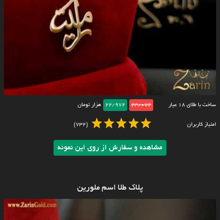
ساخت با طلای ۱۸ عیار
23/072
22/972
هزار تومان
امتیاز کاربران
(732)
مشاهده و سفارش از روی این نمونه
پلاک طلا اسم ملورین