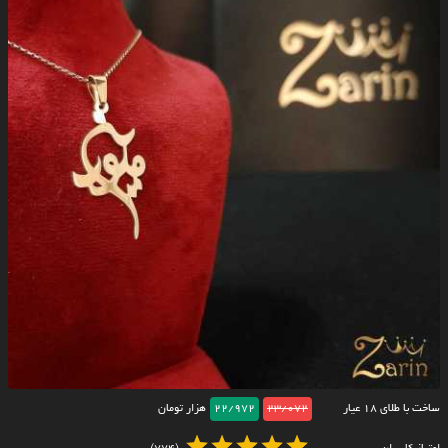
ساخت با طلای ۱۸ عیار
23/072
22/972
هزار تومان