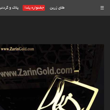
طلای زرین
جشنواره یلدا
پلاک و گردنب
☰