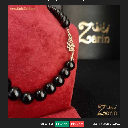
ساخت با طلای ۱۸ عیار
22/683
22/583
هزار تومان