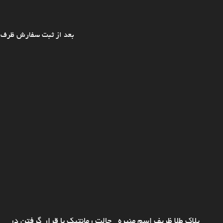
بعد از ثبت سفارش ظرف ی
پلاک طلا ظریف اسم منیره_ حالت رمانتیک با قرار گرفتن در