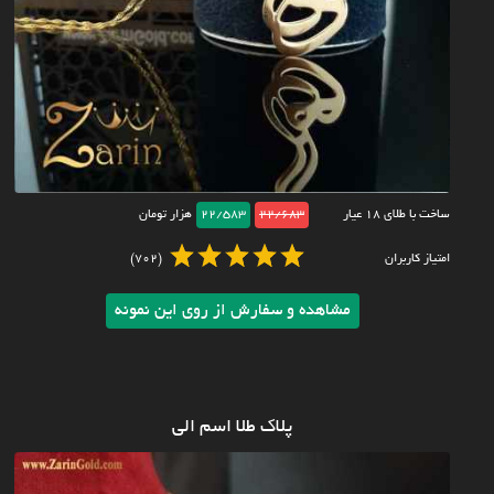
ساخت با طلای ۱۸ عیار
22/683
22/583
هزار تومان
امتیاز کاربران
(702)
مشاهده و سفارش از روی این نمونه
پلاک طلا اسم الی