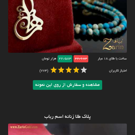
ساخت با طلای ۱۸ عیار
22/683
22/583
هزار تومان
امتیاز کاربران
(774)
مشاهده و سفارش از روی این نمونه
پلاک طلا زنانه اسم رباب