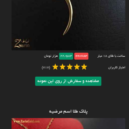
ساخت با طلای ۱۸ عیار
22/683
22/583
هزار تومان
امتیاز کاربران
(717)
مشاهده و سفارش از روی این نمونه
پلاک طلا اسم مرضیه