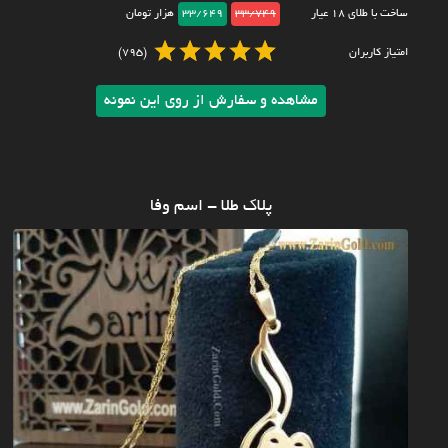
ساخت با طلای ۱۸ عیار
33/749
33/649
هزار تومان
امتیاز کاربران
(795)
مشاهده و سفارش از روی این نمونه
پلاک طلا - اسم وفا