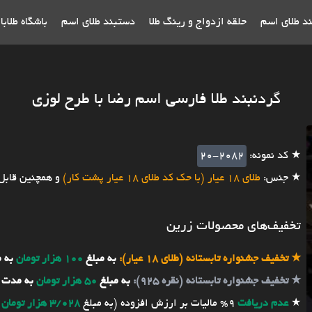
ند طلای اسم
حلقه ازدواج و رینگ طلا
دستبند طلای اسم
باشگاه طلاب
گردنبند طلا فارسی اسم رضا با طرح لوزی
★ کد نمونه:
20-2082
★ جنس:
طلای 18 عیار (با حک کد طلای 18 عیار پشت کار)
و همچنین قابل
تخفیف‌های محصولات زرین
★
تخفیف جشنواره تابستانه (طلای 18 عیار):
به مبلغ
100 هزار تومان
به 
★
تخفیف جشنواره تابستانه (نقره 925):
به مبلغ
50 هزار تومان
به مدت 
★
عدم دریافت
9% مالیات بر ارزش افزوده (به مبلغ
3/028 هزار تومان