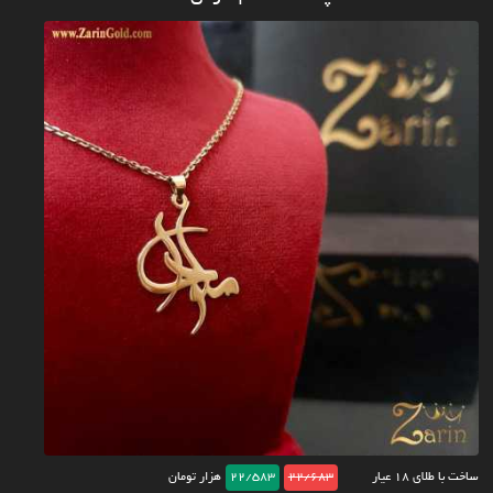
ساخت با طلای ۱۸ عیار
22/683
22/583
هزار تومان