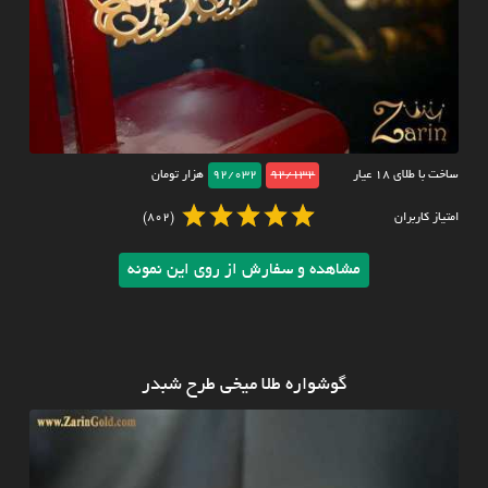
ساخت با طلای ۱۸ عیار
92/132
92/032
هزار تومان
امتیاز کاربران
(802)
مشاهده و سفارش از روی این نمونه
گوشواره طلا میخی طرح شبدر