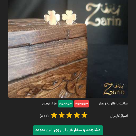
ساخت با طلای ۱۸ عیار
45/553
45/453
هزار تومان
امتیاز کاربران
(801)
مشاهده و سفارش از روی این نمونه