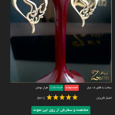
ساخت با طلای ۱۸ عیار
115/003
114/903
هزار تومان
امتیاز کاربران
(581)
مشاهده و سفارش از روی این نمونه