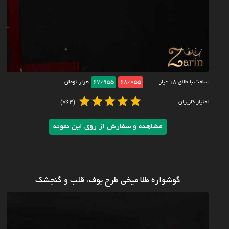
ساخت با طلای ۱۸ عیار
68/055
67/955
هزار تومان
امتیاز کاربران
(764)
مشاهده و سفارش از روی این نمونه
گوشواره طلا میخی طرح بوف، قلب و گنجشک