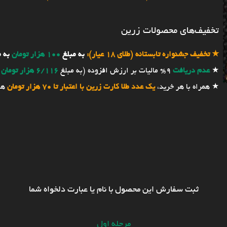
تخفیف‌های محصولات زرین
★
تخفیف جشنواره تابستانه (طلای 18 عیار):
به مبلغ
100 هزار تومان
به 
★
عدم دریافت
9% مالیات بر ارزش افزوده (به مبلغ
6/116 هزار تومان
★ همراه با هر خرید،
یک عدد طلا کارت زرین با اعتبار تا 70 هزار تومان
هد
ثبت سفارش این محصول با نام یا عبارت دلخواه شما
مرحله اول