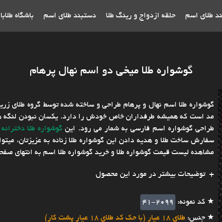
ند طلای اسم
حلقه ازدواج و رینگ طلا
دستبند طلای اسم
باشگاه طلاب
گوشواره طلا میخی دو اسم نهال پرهام
گوشواره طلا اسم نهال و پرهام طراحی و ساخته شده توسط گروه طلای زرین
مد است که همیشه طرفداران خاص خودش را دارد. یکسان نبودن لنگه های
طراحی گوشواره اسم فارسی به شمار می رود. این
گوشواره طلا دخترانه
ا
سفارش ساخت طلا و هدیه دادن این گوشواره طلا زنانه به عزیزتان، میتوا
مشاهده لیست قیمت گوشواره طلا و خرید گوشواره طلا اسم به انتهای صفحه
توضیحات بیشتر در مورد این محصول
★ کد نمونه:
41-2099
★ جنس:
طلای 18 عیار (با حک کد طلای 18 عیار پشت کار)