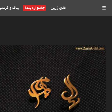
طلای زرین
جشنواره یلدا
پلاک و گردنب
☰