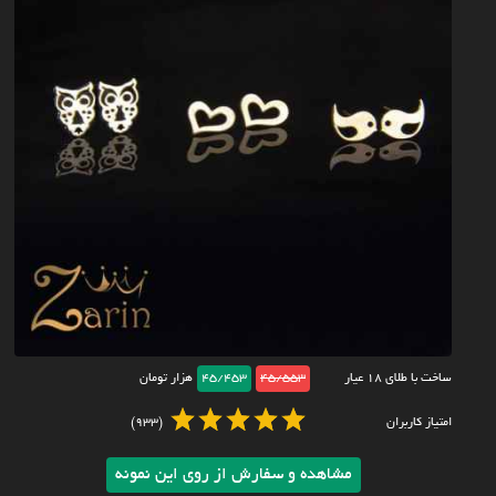
ساخت با طلای ۱۸ عیار
45/553
45/453
هزار تومان
امتیاز کاربران
(933)
مشاهده و سفارش از روی این نمونه