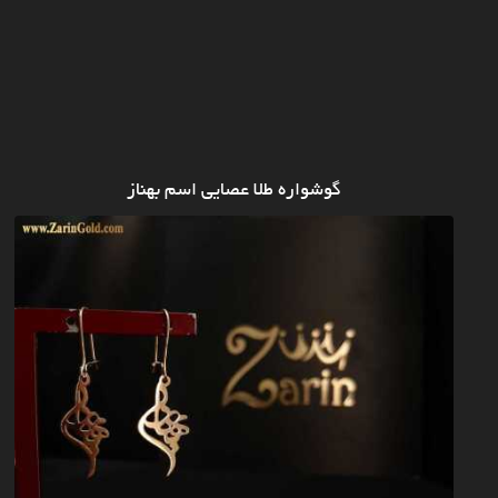
گوشواره طلا عصایی اسم بهناز