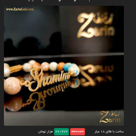
ساخت با طلای ۱۸ عیار
23/072
22/972
هزار تومان