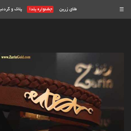
طلای زرین
جشنواره یلدا
پلاک و گردنب
☰