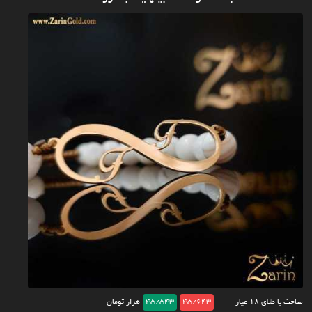
ساخت با طلای ۱۸ عیار
45/643
45/543
هزار تومان