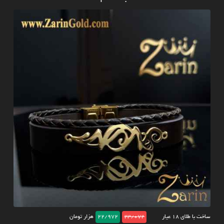
ساخت با طلای ۱۸ عیار
23/072
22/972
هزار تومان