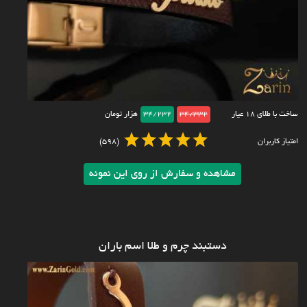
ساخت با طلای ۱۸ عیار
34/332
34/232
هزار تومان
امتیاز کاربران
(598)
مشاهده و سفارش از روی این نمونه
دستبند چرم و طلا اسم باران