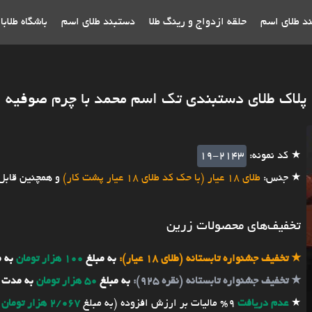
ند طلای اسم
حلقه ازدواج و رینگ طلا
دستبند طلای اسم
باشگاه طلاب
پلاک طلای دستبندی تک اسم محمد با چرم صوفیه
★ کد نمونه:
19-2143
★ جنس:
طلای 18 عیار (با حک کد طلای 18 عیار پشت کار)
و همچنین قابل
تخفیف‌های محصولات زرین
★
تخفیف جشنواره تابستانه (طلای 18 عیار):
به مبلغ
100 هزار تومان
به 
★
تخفیف جشنواره تابستانه (نقره 925):
به مبلغ
50 هزار تومان
به مدت 
★
عدم دریافت
9% مالیات بر ارزش افزوده (به مبلغ
2/067 هزار تومان