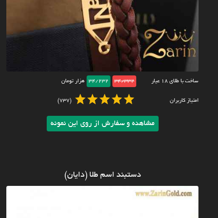
ساخت با طلای ۱۸ عیار
34/332
34/232
هزار تومان
امتیاز کاربران
(737)
مشاهده و سفارش از روی این نمونه
دستبند اسم طلا (دایان)