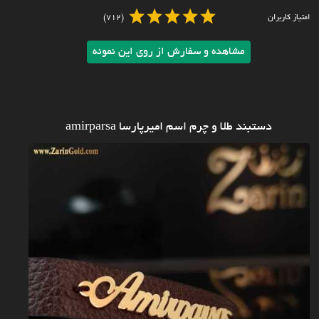
امتیاز کاربران
(712)
مشاهده و سفارش از روی این نمونه
دستبند طلا و چرم اسم امیرپارسا amirparsa