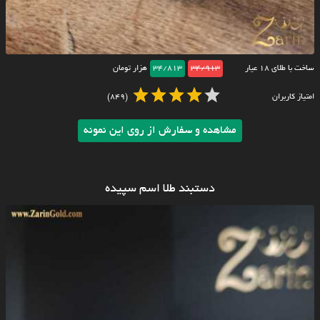
ساخت با طلای ۱۸ عیار
34/913
34/813
هزار تومان
امتیاز کاربران
(849)
مشاهده و سفارش از روی این نمونه
دستبند طلا اسم سپیده