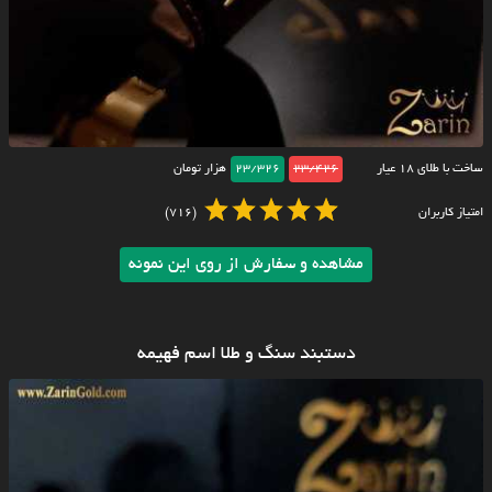
ساخت با طلای ۱۸ عیار
23/426
23/326
هزار تومان
امتیاز کاربران
(716)
مشاهده و سفارش از روی این نمونه
دستبند سنگ و طلا اسم فهیمه