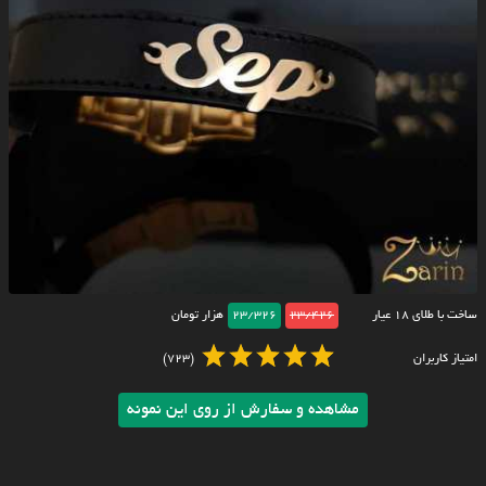
ساخت با طلای ۱۸ عیار
23/426
23/326
هزار تومان
امتیاز کاربران
(723)
مشاهده و سفارش از روی این نمونه