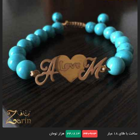
ساخت با طلای ۱۸ عیار
34/913
34/813
هزار تومان