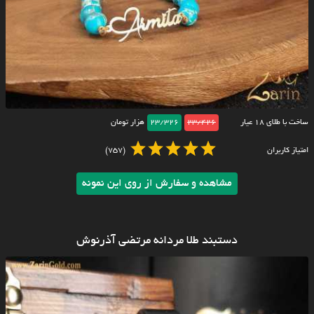
ساخت با طلای ۱۸ عیار
23/426
23/326
هزار تومان
امتیاز کاربران
(757)
مشاهده و سفارش از روی این نمونه
دستبند طلا مردانه مرتضی آذرنوش