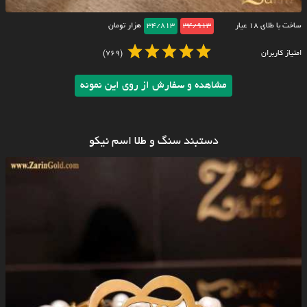
ساخت با طلای ۱۸ عیار
34/913
34/813
هزار تومان
امتیاز کاربران
(769)
مشاهده و سفارش از روی این نمونه
دستبند سنگ و طلا اسم نیکو