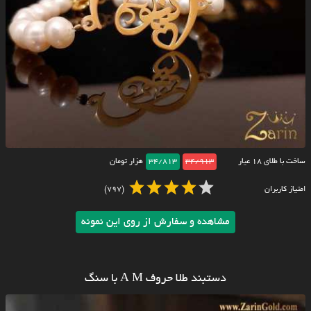
ساخت با طلای ۱۸ عیار
34/913
34/813
هزار تومان
امتیاز کاربران
(797)
مشاهده و سفارش از روی این نمونه
دستبند طلا حروف A M با سنگ