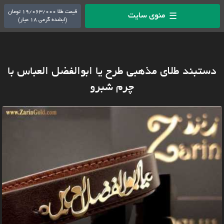
قیمت طلا 19/063/000 تومان
منوی سایت
☰
(ابشده گرمی 18 عیار)
دستبند طلای مذهبی طرح یا ابوالفضل العباس با
چرم شبرو