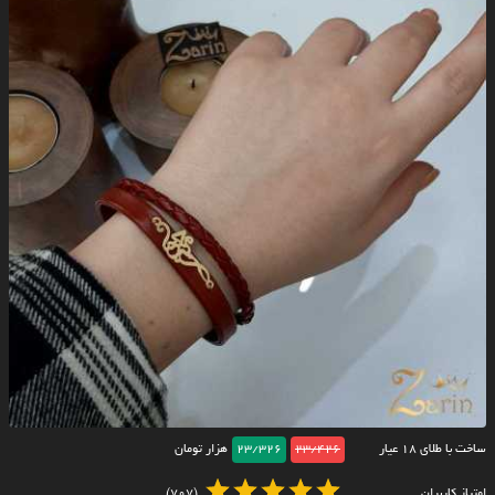
ساخت با طلای ۱۸ عیار
23/426
23/326
هزار تومان
امتیاز کاربران
(707)