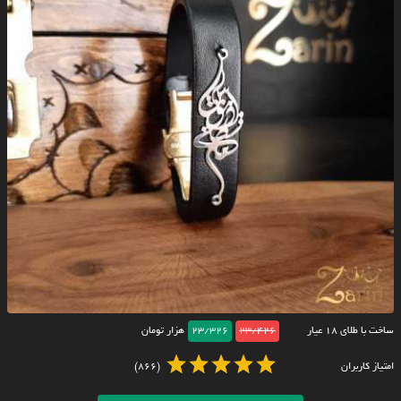
ساخت با طلای ۱۸ عیار
23/426
23/326
هزار تومان
امتیاز کاربران
(866)