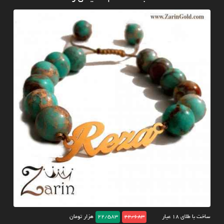
ساخت با طلای ۱۸ عیار
22/683
22/583
هزار تومان