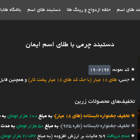
ند طلای اسم
حلقه ازدواج و رینگ طلا
دستبند طلای اسم
باشگاه طلاب
دستبند چرمی با طلای اسم ایمان
★ کد نمونه:
19-2196
★ جنس:
طلای 18 عیار (با حک کد طلای 18 عیار پشت کار)
و همچنین قابل
تخفیف‌های محصولات زرین
★
تخفیف جشنواره تابستانه (طلای 18 عیار):
به مبلغ
100 هزار تومان
به 
★
تخفیف جشنواره تابستانه (نقره 925):
به مبلغ
50 هزار تومان
به مدت 
★
عدم دریافت
9% مالیات بر ارزش افزوده (به مبلغ
2/032 هزار تومان