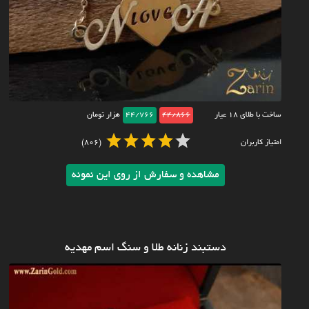
ساخت با طلای ۱۸ عیار
44/866
44/766
هزار تومان
امتیاز کاربران
(806)
مشاهده و سفارش از روی این نمونه
دستبند زنانه طلا و سنگ اسم مهدیه