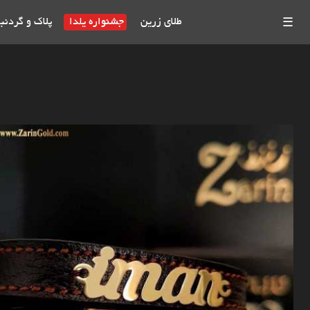
طلای زرین
جشنواره یلدا
پلاک و گردنب
☰