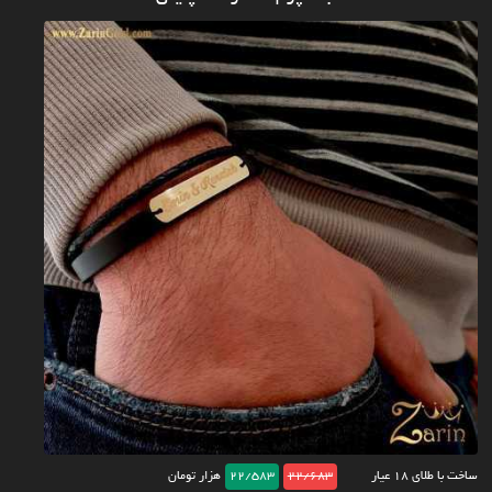
ساخت با طلای ۱۸ عیار
22/683
22/583
هزار تومان