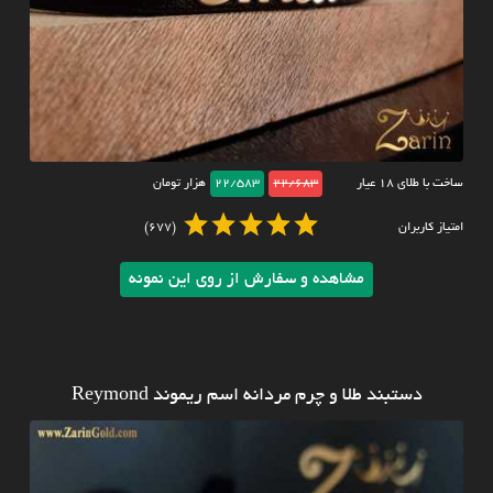
ساخت با طلای ۱۸ عیار
22/683
22/583
هزار تومان
امتیاز کاربران
(677)
مشاهده و سفارش از روی این نمونه
دستبند طلا و چرم مردانه اسم ریموند Reymond