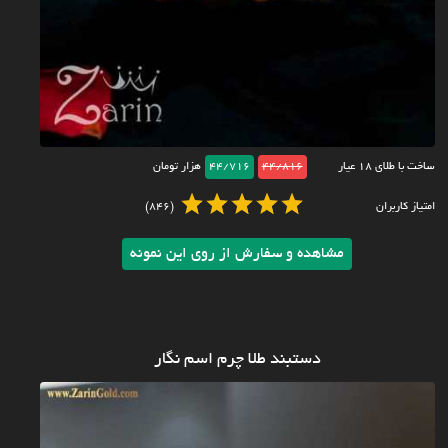
ساخت با طلای ۱۸ عیار
44/816
44/716
هزار تومان
امتیاز کاربران
(846)
مشاهده و سفارش از روی این نمونه
دستبند طلا چرم اسم نگار