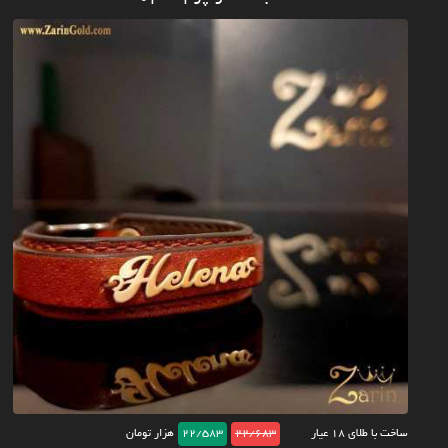
ساخت با طلای ۱۸ عیار
22/683
22/583
هزار تومان