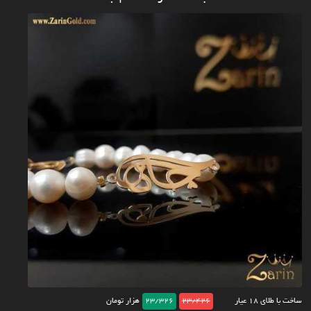
ساخت با طلای ۱۸ عیار
23/426
23/326
هزار تومان