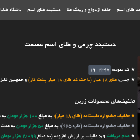
ند طلای اسم
حلقه ازدواج و رینگ طلا
دستبند طلای اسم
باشگاه طلاب
دستبند چرمی و طلای اسم عصمت
★ کد نمونه:
19-2297
★ جنس:
طلای 18 عیار (با حک کد طلای 18 عیار پشت کار)
و همچنین قابل
تخفیف‌های محصولات زرین
★
تخفیف جشنواره تابستانه (طلای 18 عیار):
به مبلغ
100 هزار تومان
به 
★
تخفیف جشنواره تابستانه (نقره 925):
به مبلغ
50 هزار تومان
به مدت 
★
عدم دریافت
9% مالیات بر ارزش افزوده (به مبلغ
2/099 هزار تومان