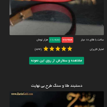
ساخت با طلای ۱۸ عیار
11/988
11/888
هزار تومان
امتیاز کاربران
(844)
مشاهده و سفارش از روی این نمونه
دستبند طلا و سنگ طرح بی نهایت