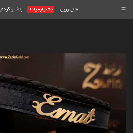
طلای زرین
جشنواره یلدا
پلاک و گردنب
☰