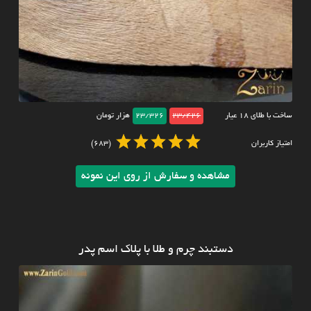
ساخت با طلای ۱۸ عیار
23/426
23/326
هزار تومان
امتیاز کاربران
(683)
مشاهده و سفارش از روی این نمونه
دستبند چرم و طلا با پلاک اسم پدر