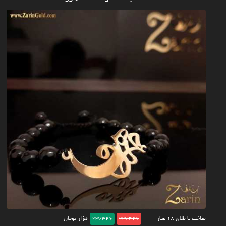
ساخت با طلای ۱۸ عیار
23/426
23/326
هزار تومان