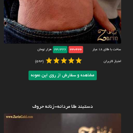
ساخت با طلای ۱۸ عیار
23/426
23/326
هزار تومان
امتیاز کاربران
(593)
مشاهده و سفارش از روی این نمونه
دستبند طلا مردانه-زنانه حروف