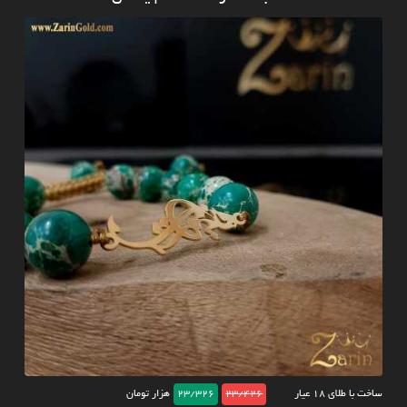
ساخت با طلای ۱۸ عیار
23/426
23/326
هزار تومان