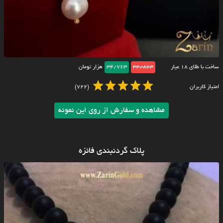
ساخت با طلای ۱۸ عیار
34/863
34/763
هزار تومان
امتیاز کاربران
(722)
مشاهده و سفارش از روی این نمونه
پلاک گردنبندی فائزه