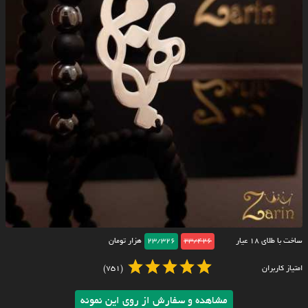
ساخت با طلای ۱۸ عیار
23/426
23/326
هزار تومان
امتیاز کاربران
(751)
مشاهده و سفارش از روی این نمونه