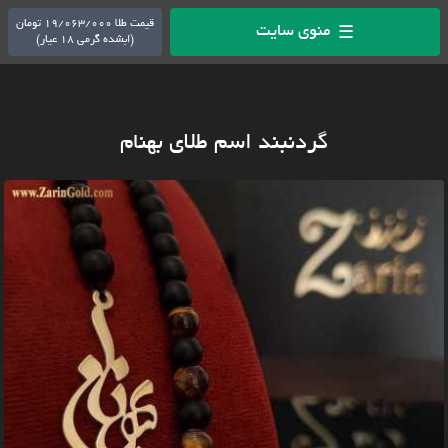
قیمت طلا 19/063/000 تومان
منوی سایت
☰
(ابشده گرمی 18 عیار)
گردنبند اسم طلای بهنام