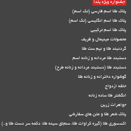
جشنواره ویژه یلدا
پلاک طلا اسم فارسی (تک اسم)
پلاک طلا اسم انگلیسی (تک اسم)
پلاک طلا اسم ترکیبی
محصولات مینیمال و ظریف
گردنبند طلا و نیم ست طلا
دستبند طلا مردانه و زنانه اسم
دستبند طلا (دستبند مردانه و زنانه طرح)
گوشواره دخترانه و زنانه طلا
حلقه ازدواج
انگشتر طلا ساده زنانه
جواهرات زرین
پلاک شعر طلا و متن های سفارشی
اکسسوری طلا (گیره کراوات طلا، سنجاق سینه طلا، دکمه سر دست طلا و..)