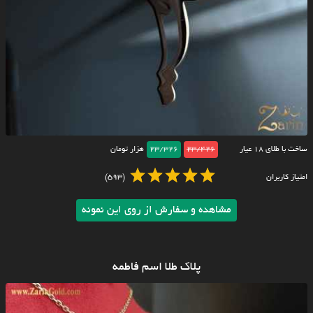
ساخت با طلای ۱۸ عیار
23/426
23/326
هزار تومان
امتیاز کاربران
(593)
مشاهده و سفارش از روی این نمونه
پلاک طلا اسم فاطمه