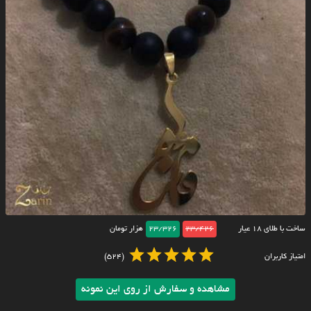
ساخت با طلای ۱۸ عیار
23/426
23/326
هزار تومان
امتیاز کاربران
(524)
مشاهده و سفارش از روی این نمونه