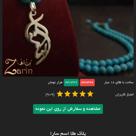
ساخت با طلای ۱۸ عیار
23/426
23/326
هزار تومان
امتیاز کاربران
(909)
مشاهده و سفارش از روی این نمونه
پلاک طلا اسم سارا