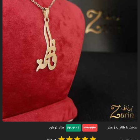
ساخت با طلای ۱۸ عیار
23/426
23/326
هزار تومان