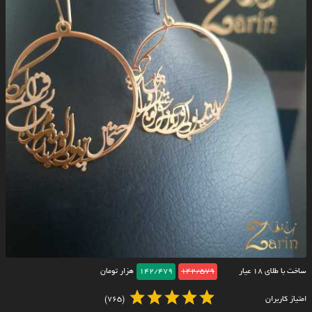
ساخت با طلای ۱۸ عیار
142/579
142/479
هزار تومان
امتیاز کاربران
(765)