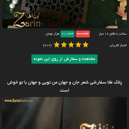
ساخت با طلای ۱۸ عیار
71/944
71/844
هزار تومان
امتیاز کاربران
(706)
مشاهده و سفارش از روی این نمونه
پلاک طلا سفارشی شعر جان و جهان من تویی و جهان با تو خوش
است