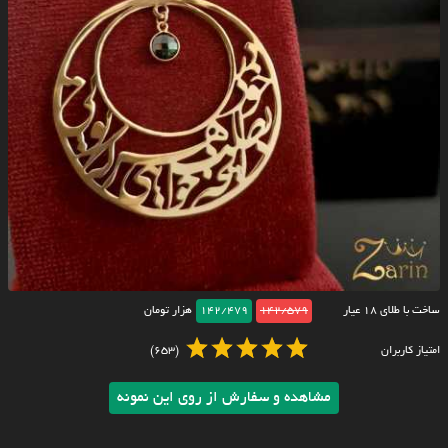
ساخت با طلای ۱۸ عیار
142/579
142/479
هزار تومان
امتیاز کاربران
(653)
مشاهده و سفارش از روی این نمونه