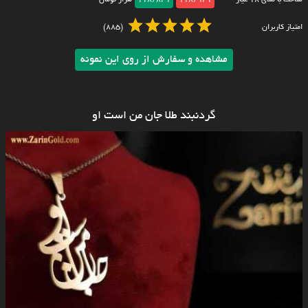
ساخت با طلای ۱۸ عیار
118/941
118/841
هزار تومان
امتیاز کاربران
(885)
مشاهده و سفارش از روی این نمونه
گردنبند طلا جان من است او