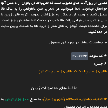
عصایی از زیورآلات طلای محبوب است که تقریبا تمامی بانوان از داشتن آنها
خوشحال میشوند. شما میتوانید هر شعر یا متن دلخواهی را به پلاک طلا
تبدیل کنید و هدیه ای ماندگار به عزیزانتان بدهید. گروه طلای زرین با
سال ها تجربه در طراحی پلاک طلا شعر، در خدمت شما مشتریان عزیز است.
برای مشاهده قیمت گوشواره طلای شعر و خرید طلا به قسمت پایین سایت
مراجعه کنید.
توضیحات بیشتر در مورد این محصول
★ کد نمونه:
27-2423
★ جنس:
طلای 18 عیار (با حک کد طلای 18 عیار پشت کار)
تخفیف‌های محصولات زرین
★
تخفیف جشنواره تابستانه (طلای 18 عیار):
به مبلغ
100 هزار تومان
به
مدت محدود برای این محصول