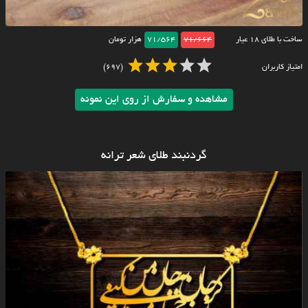
ساخت با طلای ۱۸ عیار
71/664
71/564
هزار تومان
امتیاز کاربران
(697)
مشاهده و سفارش از روی این نمونه
گردنبند طلای شعر ترانه