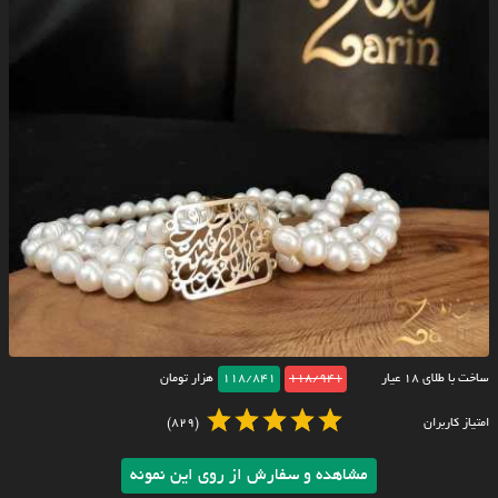
ساخت با طلای ۱۸ عیار
118/941
118/841
هزار تومان
امتیاز کاربران
(829)
مشاهده و سفارش از روی این نمونه