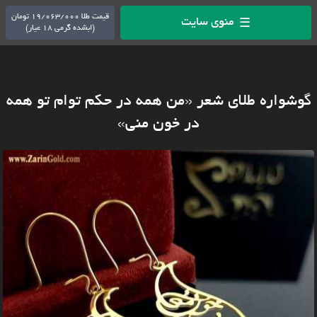
قیمت طلا 19/063/000 تومان
منوی سایت
☰
(ابشده گرمی 18 عیار)
گوشواره طلای شعر «من همه در حکم توام تو همه
در خون منی»