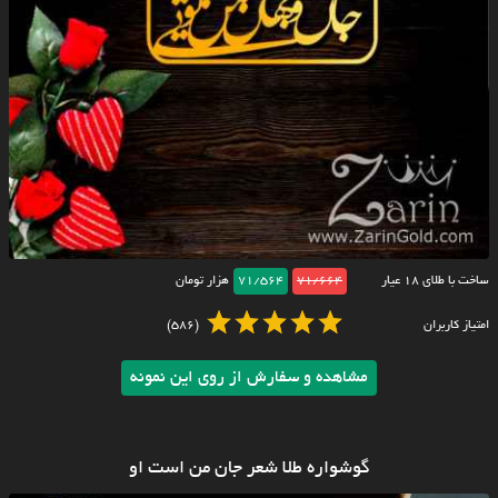
ساخت با طلای ۱۸ عیار
71/664
71/564
هزار تومان
امتیاز کاربران
(586)
مشاهده و سفارش از روی این نمونه
گوشواره طلا شعر جان من است او