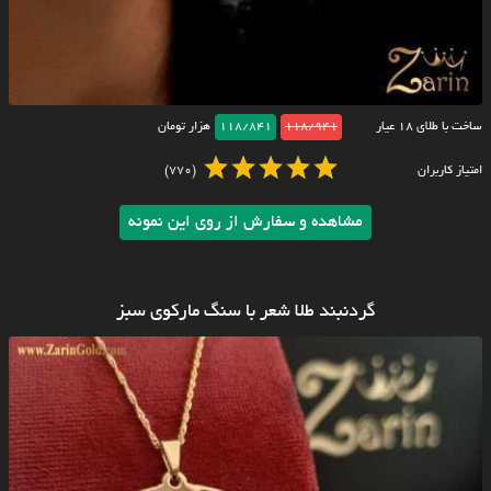
ساخت با طلای ۱۸ عیار
118/941
118/841
هزار تومان
امتیاز کاربران
(770)
مشاهده و سفارش از روی این نمونه
گردنبند طلا شعر با سنگ مارکوی سبز