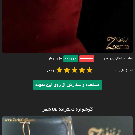
ساخت با طلای ۱۸ عیار
69/227
69/127
هزار تومان
امتیاز کاربران
(700)
مشاهده و سفارش از روی این نمونه
گوشواره دخترانه طلا شعر