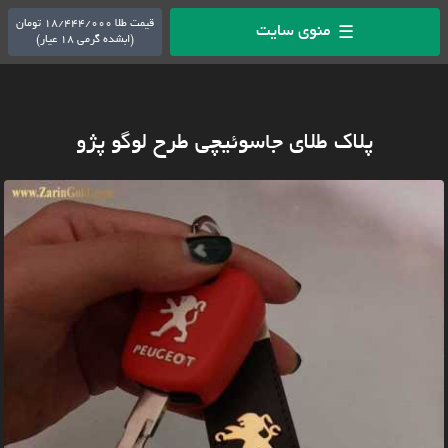
قیمت طلا 18/444/000 تومان
منوی سایت
☰
(ابشده گرمی 18 عیار)
پلاک طلای جاسوئیچی طرح لوگو پژو