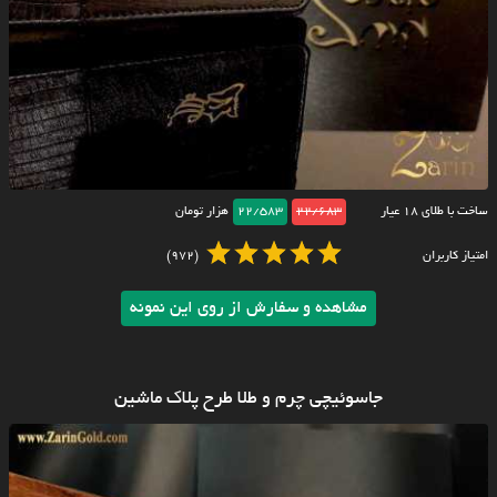
ساخت با طلای ۱۸ عیار
22/683
22/583
هزار تومان
امتیاز کاربران
(972)
مشاهده و سفارش از روی این نمونه
جاسوئیچی چرم و طلا طرح پلاک ماشین