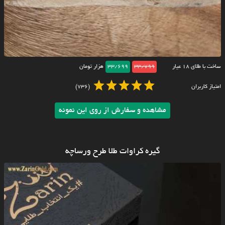
ساخت با طلای ۱۸ عیار
33/799
33/699
هزار تومان
امتیاز کاربران
(736)
مشاهده و سفارش از روی این نمونه
گیره کراوات طلا طرح ورساچه