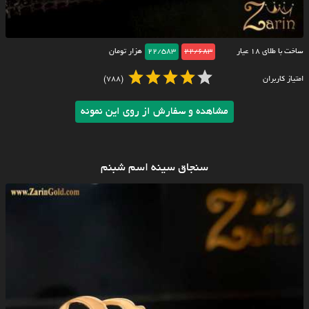
ساخت با طلای ۱۸ عیار
22/683
22/583
هزار تومان
امتیاز کاربران
(788)
مشاهده و سفارش از روی این نمونه
سنجاق سینه اسم شبنم