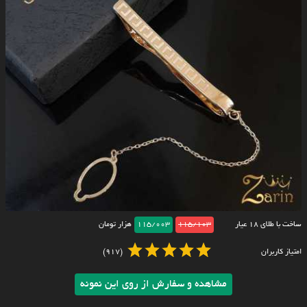
ساخت با طلای ۱۸ عیار
115/103
115/003
هزار تومان
امتیاز کاربران
(917)
مشاهده و سفارش از روی این نمونه