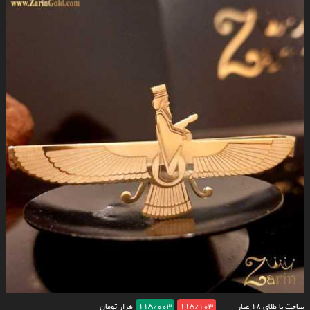
ساخت با طلای ۱۸ عیار
115/103
115/003
هزار تومان