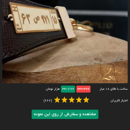
ساخت با طلای ۱۸ عیار
33/799
33/699
هزار تومان
امتیاز کاربران
(662)
مشاهده و سفارش از روی این نمونه