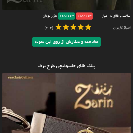
ساخت با طلای ۱۸ عیار
115/103
115/003
هزار تومان
امتیاز کاربران
(714)
مشاهده و سفارش از روی این نمونه
پلاک طلای جاسوئیچی طرح برف