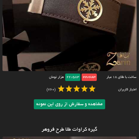
ساخت با طلای ۱۸ عیار
22/683
22/583
هزار تومان
امتیاز کاربران
(760)
مشاهده و سفارش از روی این نمونه
گیره کراوات طلا طرح فروهر