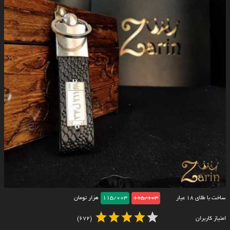
ساخت با طلای ۱۸ عیار
115/103
115/003
هزار تومان
امتیاز کاربران
(672)