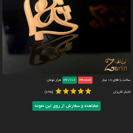
ساخت با طلای ۱۸ عیار
34/806
34/706
هزار تومان
امتیاز کاربران
(895)
مشاهده و سفارش از روی این نمونه